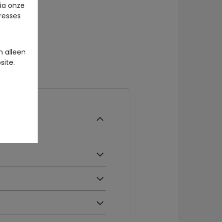
via onze
eresses
 alleen
site.