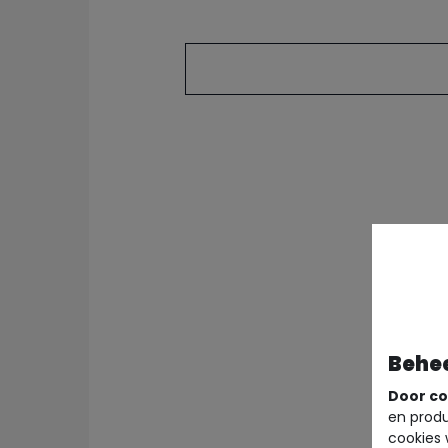
Behe
Door co
en produ
cookies 