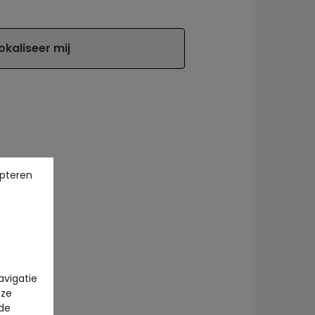
okaliseer mij
pteren
avigatie
eze
 de