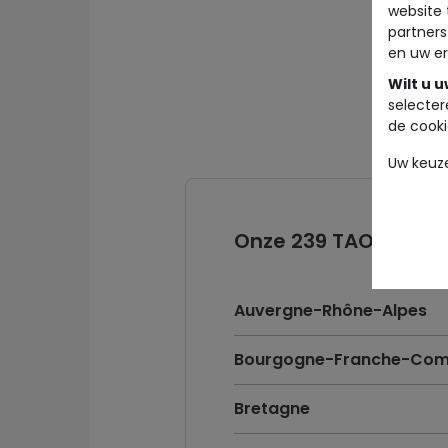
website 
partners
en uw er
Wilt u 
selecter
de cooki
Uw keuz
Onze 239 TAO winkels 
Auvergne-Rhône-Alpes
Bourgogne-Franche-Com
Bretagne