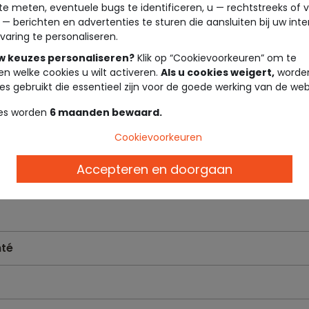
te meten, eventuele bugs te identificeren, u — rechtstreeks of 
 — berichten en advertenties te sturen die aansluiten bij uw int
varing te personaliseren.
uw keuzes personaliseren?
Klik op “Cookievoorkeuren” om te
en welke cookies u wilt activeren.
Als u cookies weigert,
worden
es gebruikt die essentieel zijn voor de goede werking van de web
es worden
6 maanden bewaard.
Cookievoorkeuren
in Frankrijk
Accepteren en doorgaan
té