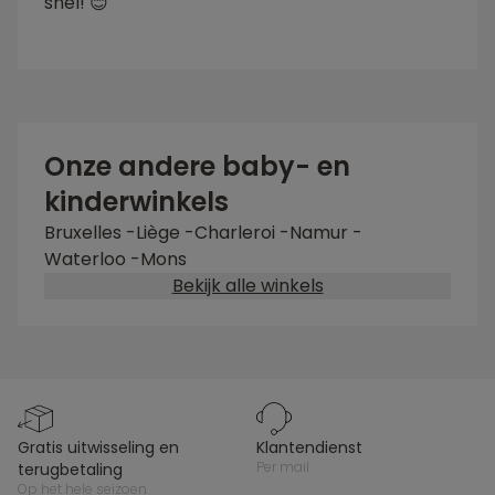
snel! 😊
Onze andere baby- en
kinderwinkels
Bruxelles
-
Liège
-
Charleroi
-
Namur
-
Waterloo
-
Mons
Bekijk alle winkels
gratis uitwisseling en
klantendienst
per mail
terugbetaling
op het hele seizoen