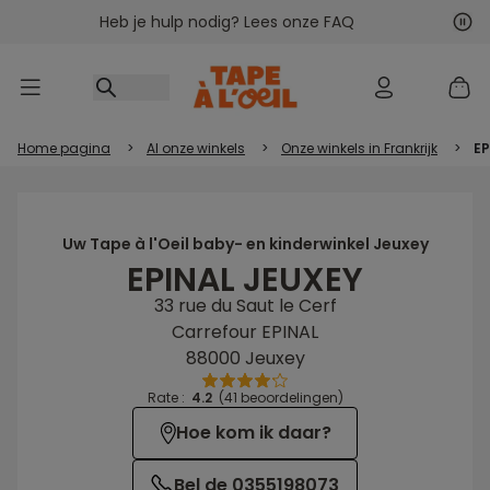
Heb je hulp nodig? Lees onze FAQ
Ga naar inhoud
Vol
Vor
Home pagina
>
Al onze winkels
>
Onze winkels in Frankrijk
>
EP
Uw Tape à l'Oeil baby- en kinderwinkel Jeuxey
EPINAL JEUXEY
33 rue du Saut le Cerf
Carrefour EPINAL
88000 Jeuxey
Rate :
4.2
(41 beoordelingen)
Hoe kom ik daar?
Bel de 0355198073