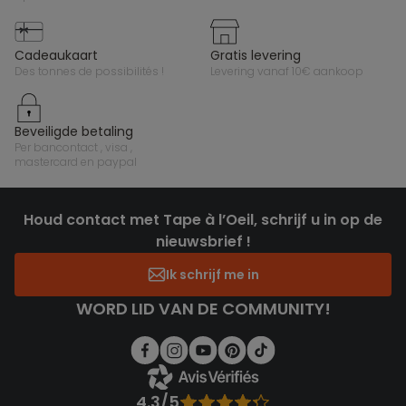
cadeaukaart
gratis levering
des tonnes de possibilités !
levering vanaf 10€ aankoop
beveiligde betaling
per bancontact , visa ,
mastercard en paypal
Houd contact met Tape à l’Oeil, schrijf u in op de
nieuwsbrief !
Ik schrijf me in
WORD LID VAN DE COMMUNITY!
4.3/5