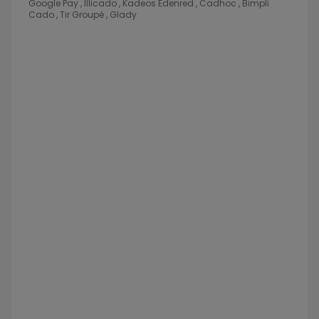
Google Pay , Illicado , Kadeos Edenred , Cadhoc , Bimpli
Cado , Tir Groupé , Glady