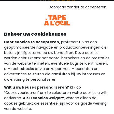
Gebaseerd op 1.358 beoordelingen die gecontroleerd zijn
Doorgaan zonder te accepteren
Bekijk de vertrouwensverklaring
Bekijk de algemene voorwaarden
Download onze applicatie
Ontdek onze applicatie
Beheer uw cookiekeuzes
Door cookies te accepteren,
profiteert u van een
geoptimaliseerde navigatie en productaanbevelingen die
beter zijn afgestemd op uw behoeften. Deze cookies
wie zijn we?
worden gebruikt om: het aantal bezoekers en de prestaties
van de website te meten, eventuele bugs te identificeren,
hulp nodig
u — rechtstreeks of via onze partners — berichten en
advertenties te sturen die aansluiten bij uw interesses en
loyalty club
uw ervaring te personaliseren.
onze catalogus
Wilt u uw keuzes personaliseren?
Klik op
“Cookievoorkeuren” om te selecteren welke cookies u wilt
activeren.
Als u cookies weigert,
worden alleen de
cookies gebruikt die essentieel zijn voor de goede werking
Algemene verkoop en gebruiksvoorwaarden
van de website.
Privacybeleid