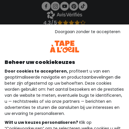
4.3/5
Gebaseerd op 1.357 beoordelingen die gecontroleerd zijn
Doorgaan zonder te accepteren
Bekijk de vertrouwensverklaring
Bekijk de algemene voorwaarden
Download onze applicatie
Ontdek onze applicatie
Beheer uw cookiekeuzes
Door cookies te accepteren,
profiteert u van een
geoptimaliseerde navigatie en productaanbevelingen die
beter zijn afgestemd op uw behoeften. Deze cookies
wie zijn we?
worden gebruikt om: het aantal bezoekers en de prestaties
van de website te meten, eventuele bugs te identificeren,
hulp nodig
u — rechtstreeks of via onze partners — berichten en
advertenties te sturen die aansluiten bij uw interesses en
loyalty club
uw ervaring te personaliseren.
Wilt u uw keuzes personaliseren?
Klik op
onze catalogus
“Cookievoorkeuren” om te selecteren welke cookies u wilt