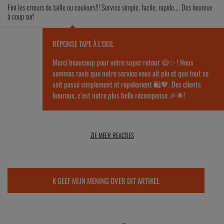
Fini les erreurs de taille ou couleurs!!! Service simple, facile, rapide.... Des heureux
à coup sur!
RÉPONSE TAPE À L'OEIL
Merci beaucoup pour votre super retour 😄✨ ! Nous
sommes ravis que notre service vous ait plu et que tout se
soit passé simplement et rapidement 🛍️💖. Des clients
heureux, c’est notre plus belle récompense 🎉🌟!
ZIE MEER REACTIES
K GEEF MIJN MENING OVER DIT ARTIKEL