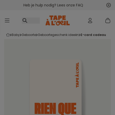
Heb je hulp nodig? Lees onze FAQ
Ga naar inhoud
Vol
Vor
baby
geboorte
geboortegeschenk ideeën
e-card cadeau