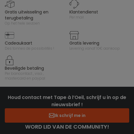
gratis uitwisseling en
klantendienst
per mail
terugbetaling
op het hele seizoen
cadeaukaart
gratis levering
des tonnes de possibilités !
levering vanaf 10€ aankoop
beveiligde betaling
per bancontact , visa ,
mastercard en paypal
Houd contact met Tape à l’Oeil, schrijf u in op de
nieuwsbrief !
Ik schrijf me in
WORD LID VAN DE COMMUNITY!