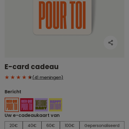
E-card cadeau
(41 meningen)
Bericht
Uw e-cadeaukaart van
20€
40€
60€
100€
Gepersonaliseerd