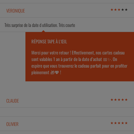
VERONIQUE
Très surprise de la date d utilisation. Très courte
RÉPONSE TAPE À L'ŒIL
Merci pour votre retour ! Effectivement, nos cartes cadeau
sont valables 1 an à partir de la date d’achat 📅✨. On
espère que vous trouverez le cadeau parfait pour en profiter
pleinement 🎁💖 !
CLAUDE
OLIVIER