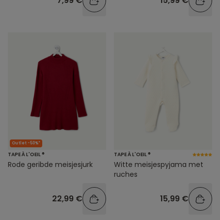
7,99 €
15,99 €
Outlet -50%*
TAPE À L'OEIL ®
TAPE À L'OEIL ®
Rode geribde meisjesjurk
Witte meisjespyjama met
ruches
22,99 €
15,99 €