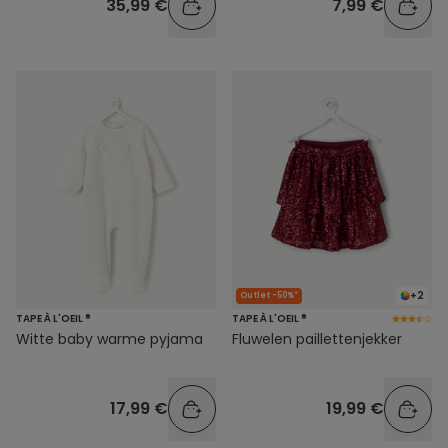
35,99 €
7,99 €
+2
Outlet -50%*
TAPE À L'OEIL ®
TAPE À L'OEIL ®
Witte baby warme pyjama
Fluwelen paillettenjekker
17,99 €
19,99 €