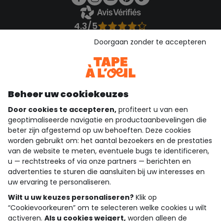
4.3/5
Gebaseerd op 1.358 beoordelingen die gecontroleerd zijn
Doorgaan zonder te accepteren
Bekijk de vertrouwensverklaring
Bekijk de algemene voorwaarden
Download onze applicatie
Ontdek onze applicatie
Beheer uw cookiekeuzes
Door cookies te accepteren,
profiteert u van een
geoptimaliseerde navigatie en productaanbevelingen die
beter zijn afgestemd op uw behoeften. Deze cookies
wie zijn we?
worden gebruikt om: het aantal bezoekers en de prestaties
van de website te meten, eventuele bugs te identificeren,
hulp nodig
u — rechtstreeks of via onze partners — berichten en
advertenties te sturen die aansluiten bij uw interesses en
loyalty club
uw ervaring te personaliseren.
onze catalogus
Wilt u uw keuzes personaliseren?
Klik op
“Cookievoorkeuren” om te selecteren welke cookies u wilt
activeren.
Als u cookies weigert,
worden alleen de