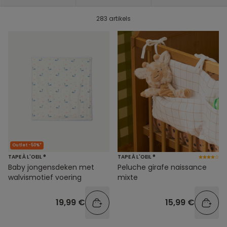
283 artikels
Outlet -50%*
TAPE À L'OEIL ®
TAPE À L'OEIL ®
Baby jongensdeken met
Peluche girafe naissance
walvismotief voering
mixte
19,99 €
15,99 €