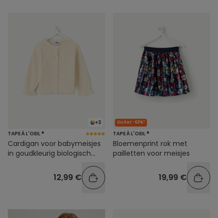
+3
Outlet -60%*
TAPE À L'OEIL ®
TAPE À L'OEIL ®
Cardigan voor babymeisjes
Bloemenprint rok met
in goudkleurig biologisch
pailletten voor meisjes
katoen met pailletten
12,99 €
19,99 €