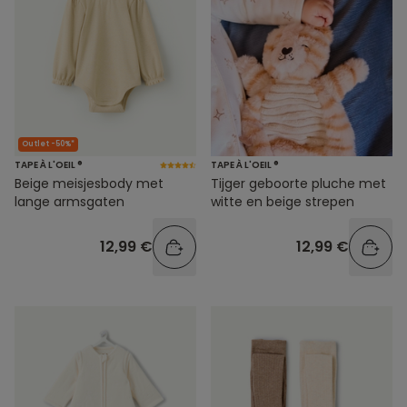
Outlet -50%*
TAPE À L'OEIL ®
TAPE À L'OEIL ®
Beige meisjesbody met
Tijger geboorte pluche met
lange armsgaten
witte en beige strepen
12,99 €
12,99 €