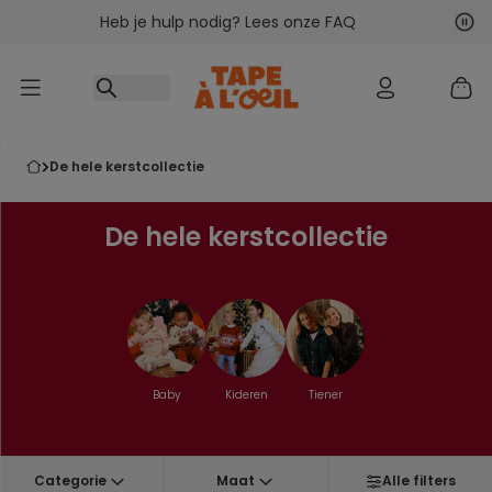
Heb je hulp nodig? Lees onze FAQ
Ga naar inhoud
Vol
Vor
de hele kerstcollectie
De hele kerstcollectie
Baby
Kideren
Tiener
Categorie
Maat
Alle filters