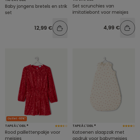
Set scrunchies van
Baby jongens bretels en strik
imitatiebont voor meisjes
set
4,99 €
12,99 €
Outlet -60%*
TAPE À L'OEIL ®
TAPE À L'OEIL ®
Rood paillettenpakje voor
Katoenen slaapzak met
meisjes
opdruk voor babymeisjes