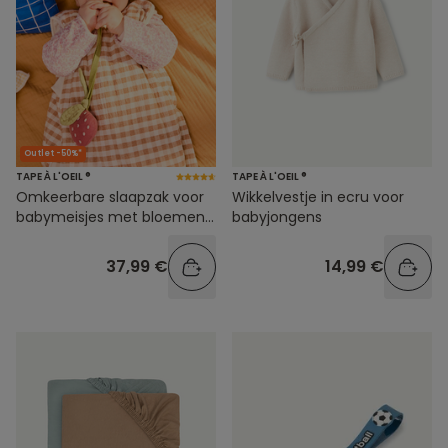
Outlet -50%*
TAPE À L'OEIL ®
TAPE À L'OEIL ®
Omkeerbare slaapzak voor
Wikkelvestje in ecru voor
babymeisjes met bloemen-
babyjongens
en ruitjesprint
37,99 €
14,99 €