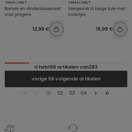
TAPE À L'OEIL ®
TAPE À L'OEIL ®
Bretels en vlinderdassenset
Meisjesrok in beige tule met
voor jongens
lovertjes
12,99 €
15,99 €
U hebt
56
artikelen van283
vorige 56 volgende artikelen
01
02
03
04