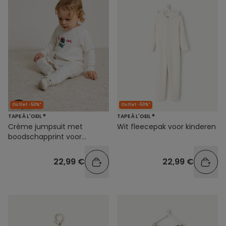
Outlet -50%*
Outlet -50%*
TAPE À L'OEIL ®
TAPE À L'OEIL ®
Crème jumpsuit met
Wit fleecepak voor kinderen
boodschapprint voor
babyjongens
22,99 €
22,99 €