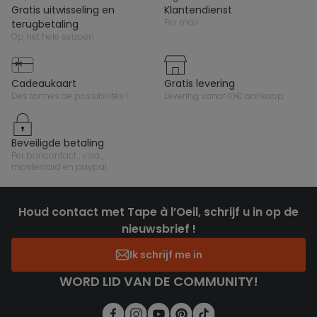
gratis uitwisseling en
klantendienst
per mail
terugbetaling
op het hele seizoen
cadeaukaart
gratis levering
des tonnes de possibilités !
levering vanaf 10€ aankoop
beveiligde betaling
per bancontact , visa ,
mastercard en paypal
Houd contact met Tape à l’Oeil, schrijf u in op de
nieuwsbrief !
Ik schrijf me in
WORD LID VAN DE COMMUNITY!