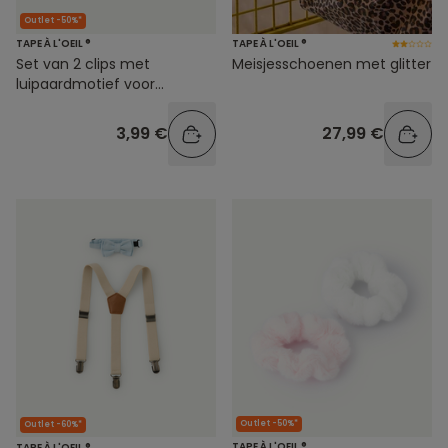
Outlet -50%*
TAPE À L'OEIL ®
TAPE À L'OEIL ®
Set van 2 clips met
Meisjesschoenen met glitter
luipaardmotief voor
babymeisjes
3,99 €
27,99 €
Outlet -50%*
Outlet -60%*
TAPE À L'OEIL ®
TAPE À L'OEIL ®