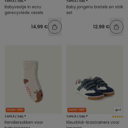
TAPE À L'OEIL ®
TAPE À L'OEIL ®
Baby jongens bretels en strik
Babyvestje in ecru
set
gerecyclede vezels
12,99 €
14,99 €
+1
Outlet -50%*
Outlet -60%*
TAPE À L'OEIL ®
TAPE À L'OEIL ®
Rendiersokken voor
Kleurblok-krastrainers voor