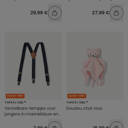
29,99 €
27,99 €
Outlet -50%*
Outlet -50%*
TAPE À L'OEIL ®
TAPE À L'OEIL ®
Verstelbare riempjes voor
Doudou chat roos
jongens in marineblauw en
bruin