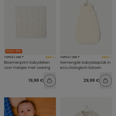
Outlet -50%*
TAPE À L'OEIL ®
TAPE À L'OEIL ®
Bloemenprint babydeken
Gemengde babyslaapzak in
voor meisjes met voering
ecru biologisch katoen
19,99 €
29,99 €