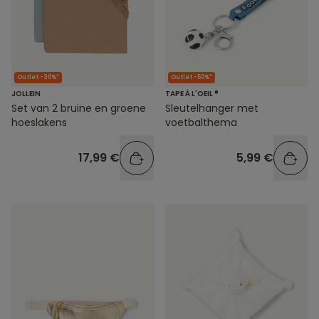
Outlet -30%*
Outlet -50%*
JOLLEIN
TAPE À L'OEIL ®
Set van 2 bruine en groene
Sleutelhanger met
hoeslakens
voetbalthema
17,99 €
5,99 €