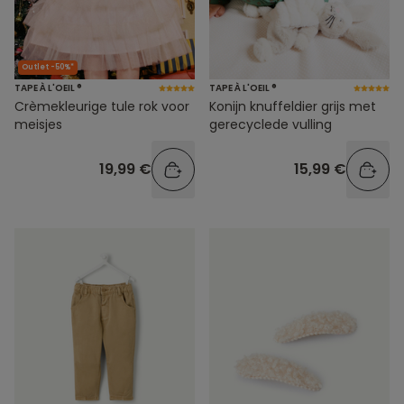
Outlet -50%*
TAPE À L'OEIL ®
TAPE À L'OEIL ®
Crèmekleurige tule rok voor
Konijn knuffeldier grijs met
meisjes
gerecyclede vulling
19,99 €
15,99 €