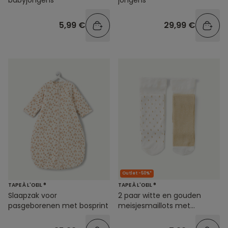
babyjongens
jongens
5,99 €
29,99 €
Outlet -50%*
TAPE À L'OEIL ®
TAPE À L'OEIL ®
Slaapzak voor
2 paar witte en gouden
pasgeborenen met bosprint
meisjesmaillots met
glitterdetails