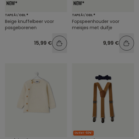
TAPE À L'OEIL ®
TAPE À L'OEIL ®
Beige knuffelbeer voor
Fopspeenhouder voor
pasgeborenen
meisjes met duifje
15,99 €
9,99 €
Outlet -50%*