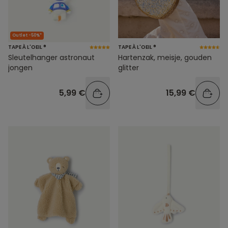
Outlet -50%*
TAPE À L'OEIL ®
TAPE À L'OEIL ®
Sleutelhanger astronaut
Hartenzak, meisje, gouden
jongen
glitter
5,99 €
15,99 €