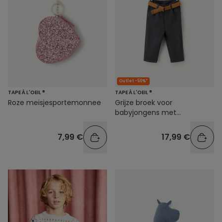
Outlet -50%*
TAPE À L'OEIL ®
TAPE À L'OEIL ®
Roze meisjesportemonnee
Grijze broek voor
babyjongens met
gevlochten tailleband
7,99 €
17,99 €