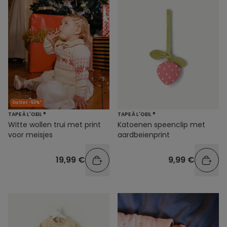
Outlet -50%*
TAPE À L'OEIL ®
TAPE À L'OEIL ®
Witte wollen trui met print
Katoenen speenclip met
voor meisjes
aardbeienprint
19,99 €
9,99 €