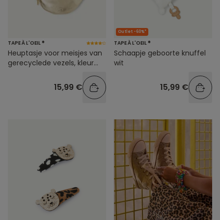
Outlet -60%*
TAPE À L'OEIL ®
TAPE À L'OEIL ®
Heuptasje voor meisjes van
Schaapje geboorte knuffel
gerecyclede vezels, kleur
wit
metallic goud
15,99 €
15,99 €