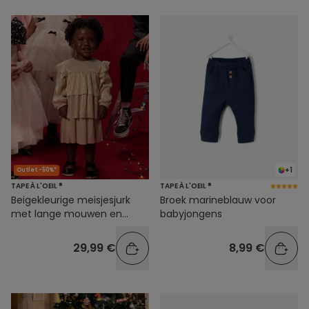
+1
Outlet -50%*
TAPE À L'OEIL ®
TAPE À L'OEIL ®
Beigekleurige meisjesjurk
Broek marineblauw voor
met lange mouwen en
babyjongens
ruches
29,99 €
8,99 €