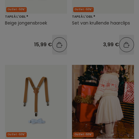
Outlet -50%*
Outlet -50%*
TAPE À L'OEIL ®
TAPE À L'OEIL ®
Set van krullende haarclips
Beige jongensbroek
3,99 €
15,99 €
Outlet -50%*
Outlet -50%*