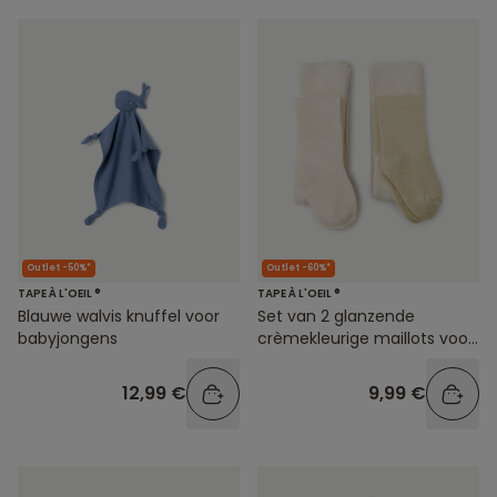
Outlet -50%*
Outlet -60%*
TAPE À L'OEIL ®
TAPE À L'OEIL ®
Blauwe walvis knuffel voor
Set van 2 glanzende
babyjongens
crèmekleurige maillots voor
babymeisjes
12,99 €
9,99 €