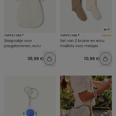
+2
TAPE À L'OEIL ®
TAPE À L'OEIL ®
Slaapzakje voor
Set van 2 bruine en ecru
pasgeborenen, ecru
maillots voor meisjes
35,99 €
10,99 €