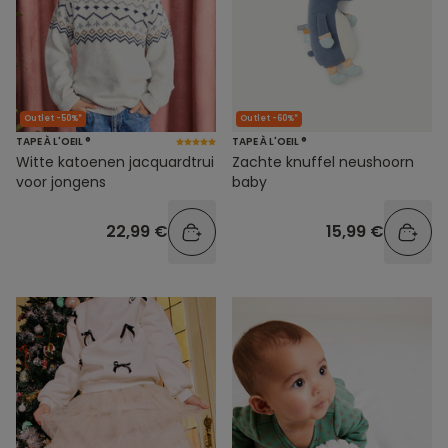
Outlet -50%*
Outlet -60%*
TAPE À L'OEIL ®
TAPE À L'OEIL ®
Witte katoenen jacquardtrui
Zachte knuffel neushoorn
voor jongens
baby
22,99 €
15,99 €