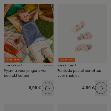
Outlet -50%*
Outlet -60%*
TAPE À L'OEIL ®
TAPE À L'OEIL ®
Pyjama voor jongens van
Fantasie pastel barrettes
bedrukt katoen
voor meisjes
9,99 €
4,99 €