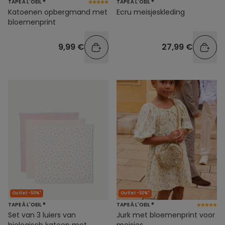
TAPE À L'OEIL ®
TAPE À L'OEIL ®
Katoenen opbergmand met
Ecru meisjeskleding
bloemenprint
9,99 €
27,99 €
Outlet -50%*
Outlet -50%*
TAPE À L'OEIL ®
TAPE À L'OEIL ®
Set van 3 luiers van
Jurk met bloemenprint voor
biologisch katoen met
meisjes