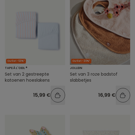
Outlet -50%*
Outlet -30%*
TAPE À L'OEIL ®
JOLLEIN
Set van 2 gestreepte
Set van 3 roze badstof
katoenen hoeslakens
slabbetjes
15,99 €
16,99 €