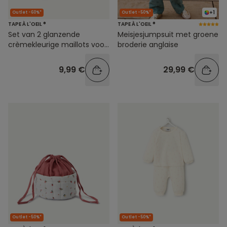
+1
Outlet -60%*
Outlet -50%*
TAPE À L'OEIL ®
TAPE À L'OEIL ®
Set van 2 glanzende
Meisjesjumpsuit met groene
crèmekleurige maillots voor
broderie anglaise
babymeisjes
9,99 €
29,99 €
Outlet -50%*
Outlet -50%*