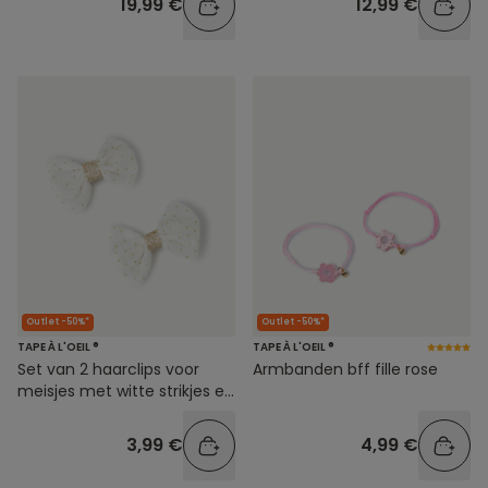
19,99 €
12,99 €
Outlet -50%*
Outlet -50%*
TAPE À L'OEIL ®
TAPE À L'OEIL ®
Set van 2 haarclips voor
Armbanden bff fille rose
meisjes met witte strikjes en
gouden stippen
3,99 €
4,99 €