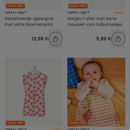
Outlet -50%*
Outlet -50%*
TAPE À L'OEIL ®
TAPE À L'OEIL ®
Gewatteerde opbergtas
Hartjes t-shirt met korte
met witte bloemenprint
mouwen voor babymeisjes
12,99 €
5,99 €
Outlet -50%*
Outlet -50%*
TAPE À L'OEIL ®
TAPE À L'OEIL ®