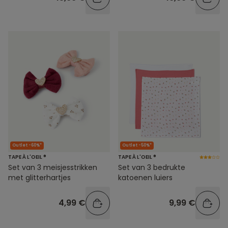
Outlet -60%*
Outlet -50%*
TAPE À L'OEIL ®
TAPE À L'OEIL ®
Set van 3 meisjesstrikken
Set van 3 bedrukte
met glitterhartjes
katoenen luiers
4,99 €
9,99 €