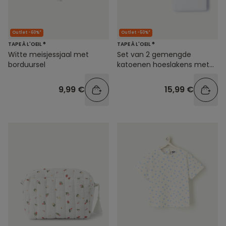
Outlet -60%*
Outlet -50%*
TAPE À L'OEIL ®
TAPE À L'OEIL ®
Witte meisjessjaal met
Set van 2 gemengde
borduursel
katoenen hoeslakens met
dierenprint
9,99 €
15,99 €