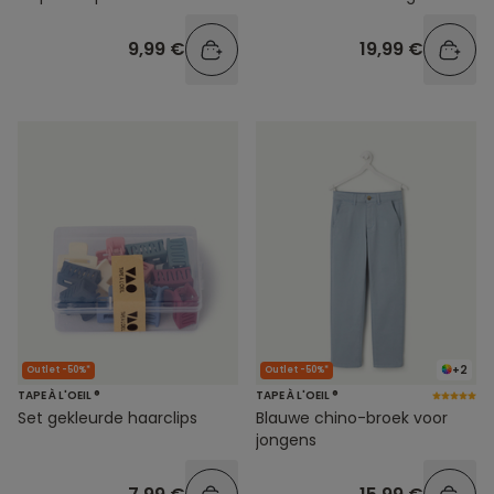
9,99 €
19,99 €
+2
Outlet -50%*
Outlet -50%*
TAPE À L'OEIL ®
TAPE À L'OEIL ®
Set gekleurde haarclips
Blauwe chino-broek voor
jongens