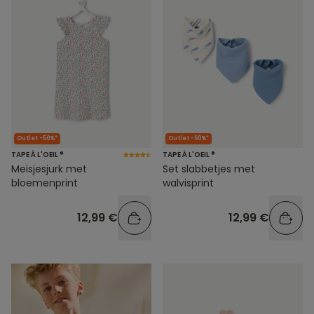
Outlet -50%*
Outlet -60%*
TAPE À L'OEIL ®
TAPE À L'OEIL ®
Meisjesjurk met
Set slabbetjes met
bloemenprint
walvisprint
12,99 €
12,99 €