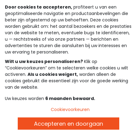
T-shirts, sweaters, jeans, jurken, rokjes, joggingbroeken,
Door cookies te accepteren,
profiteert u van een
jassen… de onmisbare basics zijn van de partij. De
geoptimaliseerde navigatie en productaanbevelingen die
pasvormen zitten comfortabel. De stoffen zijn stevig.
beter zijn afgestemd op uw behoeften. Deze cookies
De stijlen laten zich makkelijk combineren. Elk stuk
worden gebruikt om: het aantal bezoekers en de prestaties
past vanzelf in hun dressing, voor looks die eenvoudig,
van de website te meten, eventuele bugs te identificeren,
doeltreffend en altijd helemaal van nu zijn.
u — rechtstreeks of via onze partners — berichten en
advertenties te sturen die aansluiten bij uw interesses en
Het is ook het ideale moment om bepaalde basics te
uw ervaring te personaliseren.
vernieuwen of net dat favoriete stuk te vinden. De
Wilt u uw keuzes personaliseren?
Klik op
voorraad verandert snel, dus als je iets ziet dat werkt,
“Cookievoorkeuren” om te selecteren welke cookies u wilt
wacht je beter niet te lang.
activeren.
Als u cookies weigert,
worden alleen de
cookies gebruikt die essentieel zijn voor de goede werking
Tienerkleding in promo die meegroeit
van de website.
met hun stijl
Uw keuzes worden
6 maanden bewaard.
In de tienerjaren wordt stijl een manier om jezelf uit te
drukken. Smaken veranderen, looks krijgen vorm. De
Cookievoorkeuren
Outlet van Tape à l’œil biedt tienerkleding voor meisjes
Accepteren en doorgaan
en jongens waarmee je die evolutie moeiteloos volgt.
Sweaters, jassen, denim, tops, jurken, broeken… de