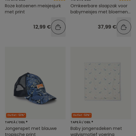
Roze katoenen meisjesjurk
Omkeerbare slaapzak voor
met print
babymeisjes met bloemen-
en ruitjesprint
12,99 €
37,99 €
Outlet -50%*
Outlet -50%*
TAPE À L'OEIL ®
TAPE À L'OEIL ®
Jongenspet met blauwe
Baby jongensdeken met
tropische print
walvismotief voering