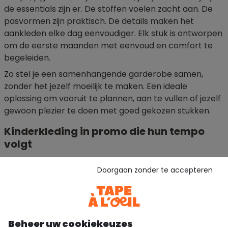
de essentials zijn er. De stoffen voelen zacht aan. De
pasvormen zijn praktisch. De details maken het
aankleden elke dag eenvoudiger. Elk stuk is ontworpen
om de eerste maanden met eenvoud en comfort te
begeleiden.
Zo stel je een samenhangende garderobe samen,
zonder het jezelf moeilijk te maken. Een ideale
oplossing om vooruit te plannen, aan te vullen of jezelf
gewoon plezier te doen met goed gekozen stukken.
Kinderkleding in promo die hun tempo
volgt
Kinderen bewegen, groeien en ontdekken. Hun kleding
Doorgaan zonder te accepteren
moet daarin mee kunnen, zonder beperkingen. In de
Outlet van Tape à l’œil vind je kinderkleding voor
meisjes en jongens die gemaakt is om elke dag volop
te beleven.
Beheer uw cookiekeuzes