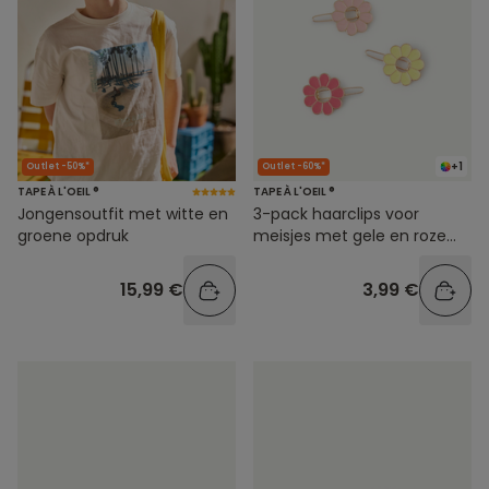
+1
Outlet -50%*
Outlet -60%*
TAPE À L'OEIL ®
TAPE À L'OEIL ®
Jongensoutfit met witte en
3-pack haarclips voor
groene opdruk
meisjes met gele en roze
bloemen
15,99 €
3,99 €