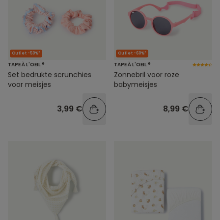
Outlet -50%*
Outlet -60%*
TAPE À L'OEIL ®
TAPE À L'OEIL ®
Set bedrukte scrunchies
Zonnebril voor roze
voor meisjes
babymeisjes
3,99 €
8,99 €