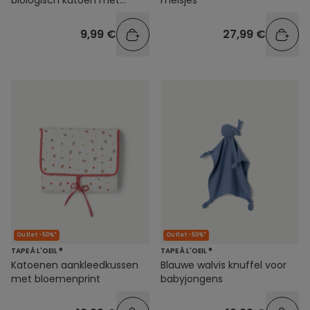
opdruk
9,99 €
27,99 €
Outlet -50%*
Outlet -50%*
TAPE À L'OEIL ®
TAPE À L'OEIL ®
Katoenen aankleedkussen
Blauwe walvis knuffel voor
met bloemenprint
babyjongens