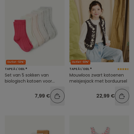
Outlet -50%*
Outlet -60%*
TAPE À L'OEIL ®
TAPE À L'OEIL ®
Set van 5 sokken van
Mouwloos zwart katoenen
biologisch katoen voor
meisjesjack met borduursel
babymeisjes
7,99 €
22,99 €