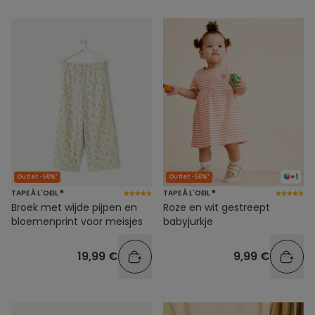
+1
Outlet -50%*
Outlet -50%*
TAPE À L'OEIL ®
TAPE À L'OEIL ®
Broek met wijde pijpen en
Roze en wit gestreept
bloemenprint voor meisjes
babyjurkje
19,99 €
9,99 €