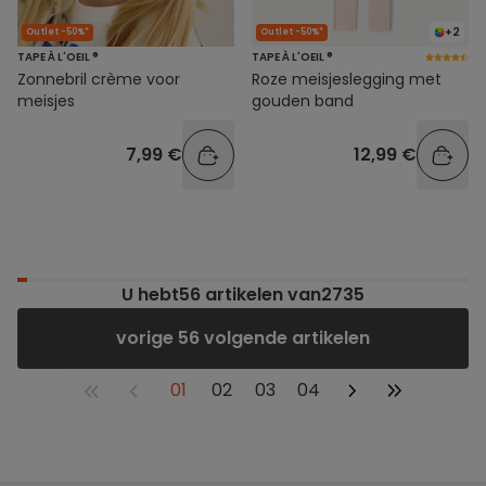
+2
Outlet -50%*
Outlet -50%*
TAPE À L'OEIL ®
TAPE À L'OEIL ®
Zonnebril crème voor
Roze meisjeslegging met
meisjes
gouden band
7,99 €
12,99 €
U hebt
56
artikelen van2735
vorige 56 volgende artikelen
01
02
03
04