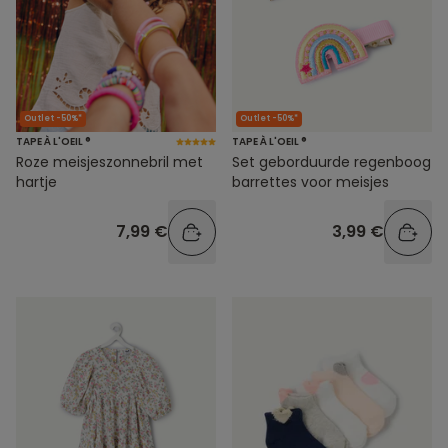
Outlet -50%*
Outlet -50%*
TAPE À L'OEIL ®
TAPE À L'OEIL ®
Roze meisjeszonnebril met
Set geborduurde regenboog
hartje
barrettes voor meisjes
7,99 €
3,99 €