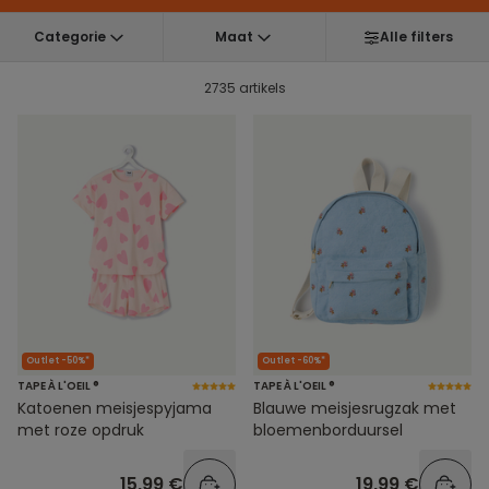
Categorie
Maat
Alle filters
2735 artikels
Outlet -50%*
Outlet -60%*
TAPE À L'OEIL ®
TAPE À L'OEIL ®
Katoenen meisjespyjama
Blauwe meisjesrugzak met
met roze opdruk
bloemenborduursel
15,99 €
19,99 €