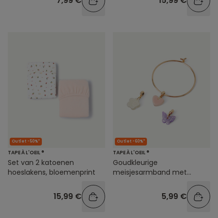
7,99 €
15,99 €
Outlet -50%*
Outlet -60%*
TAPE À L'OEIL ®
TAPE À L'OEIL ®
Set van 2 katoenen
Goudkleurige
hoeslakens, bloemenprint
meisjesarmband met
bloem-, hart- en
vlinderbedeltjes
15,99 €
5,99 €