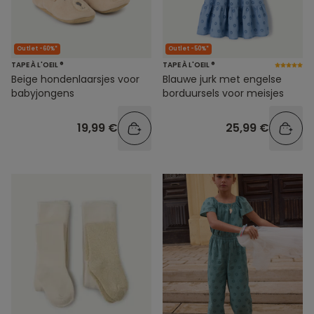
Outlet -60%*
Outlet -50%*
TAPE À L'OEIL ®
TAPE À L'OEIL ®
Beige hondenlaarsjes voor
Blauwe jurk met engelse
babyjongens
borduursels voor meisjes
19,99 €
25,99 €