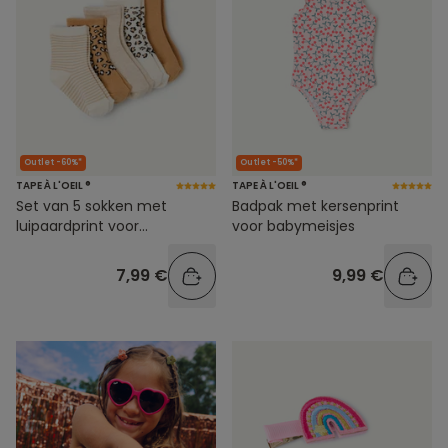
Outlet -60%*
Outlet -50%*
TAPE À L'OEIL ®
TAPE À L'OEIL ®
Set van 5 sokken met
Badpak met kersenprint
luipaardprint voor
voor babymeisjes
babymeisjes
7,99 €
9,99 €