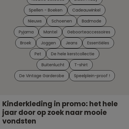
Spellen - Boeken
Cadeauwinkel
Nieuws
Schoenen
Badmode
Pyjama
Mantel
Geboorteaccessoires
Broek
Joggen
Jeans
Essentiëles
Pet
De hele kerstcollectie
Buitenlucht
T-shirt
De Vintage Garderobe
Speelplein-proof !
Kinderkleding in promo: het hele
jaar door op zoek naar mooie
vondsten