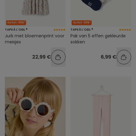
Outlet -50%*
Outlet -50%*
TAPE À L'OEIL ®
TAPE À L'OEIL ®
Jurk met bloemenprint voor
Pak van 5 effen gekleurde
meisjes
sokken
22,99 €
6,99 €