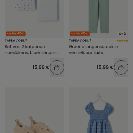
+2
Outlet -50%*
Outlet -50%*
TAPE À L'OEIL ®
TAPE À L'OEIL ®
Set van 2 katoenen
Groene jongensbroek in
hoeslakens, bloemenprint
verstelbare taille
15,99 €
15,99 €