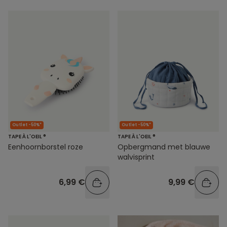
Outlet -50%*
Outlet -50%*
TAPE À L'OEIL ®
TAPE À L'OEIL ®
Eenhoornborstel roze
Opbergmand met blauwe
walvisprint
6,99 €
9,99 €