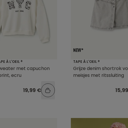
E À L'OEIL ®
TAPE À L'OEIL ®
sweater met capuchon
Grijze denim shortrok v
rint, ecru
meisjes met ritssluiting
19,99 €
15,9