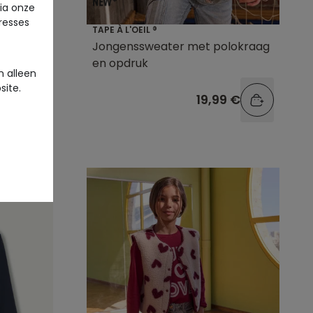
via onze
eresses
TAPE À L'OEIL ®
epen en
Jongenssweater met polokraag
en opdruk
 alleen
site.
9 €
19,99 €