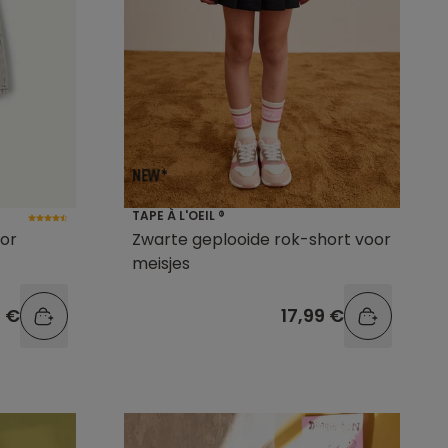
TAPE À L'OEIL ®
oor
Zwarte geplooide rok-short voor
meisjes
9 €
17,99 €