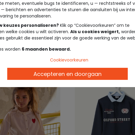
te meten, eventuele bugs te identificeren, u — rechtstreeks of 
 — berichten en advertenties te sturen die aansluiten bij uw int
EIL ®
TAPE À L'OEIL ®
varing te personaliseren.
relaxte jongensjeans
Meisjessweater met str
uw keuzes personaliseren?
Klik op “Cookievoorkeuren” om te
normale ritskraag
en welke cookies u wilt activeren.
Als u cookies weigert,
worden
es gebruikt die essentieel zijn voor de goede werking van de web
19,99 €
22,9
es worden
6 maanden bewaard.
Cookievoorkeuren
Accepteren en doorgaan