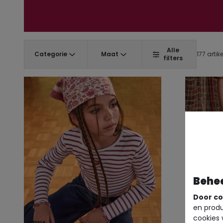
Alle
Categorie
Maat
177 artik
filters
Behe
Door co
en produ
cookies 