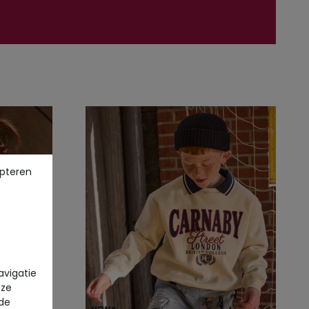
pteren
avigatie
eze
 de