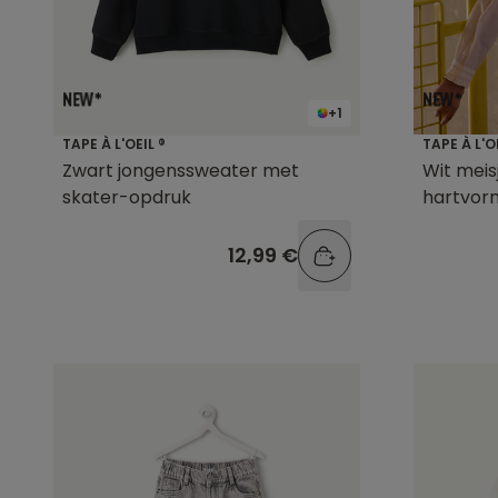
+1
TAPE À L'OEIL ®
TAPE À L'O
Zwart jongenssweater met
Wit mei
skater-opdruk
hartvor
12,99 €