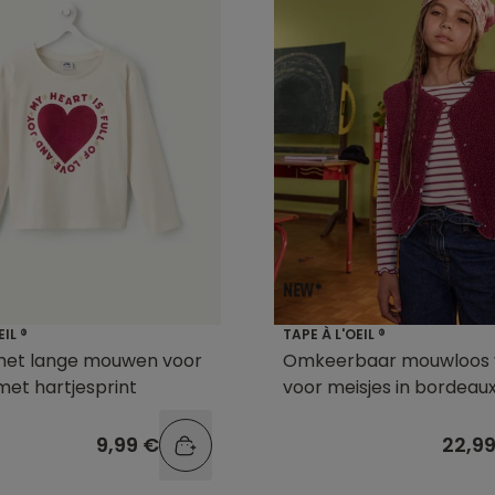
EIL ®
TAPE À L'OEIL ®
 met lange mouwen voor
Omkeerbaar mouwloos 
met hartjesprint
voor meisjes in bordeau
9,99 €
22,9