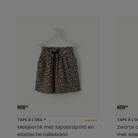
TAPE À L'OEIL ®
TAPE À L'O
Meisjesrok met luipaardprint en
Zwarte 
elastische tailleband
met elas