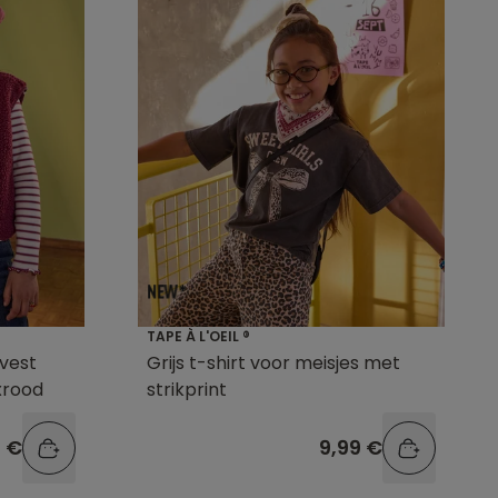
TAPE À L'OEIL ®
vest
Grijs t-shirt voor meisjes met
xrood
strikprint
9 €
9,99 €