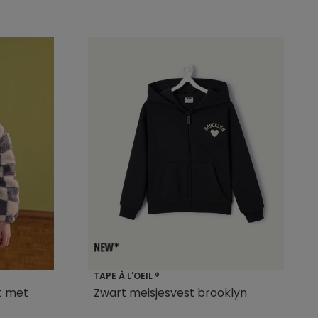
TAPE À L'OEIL ®
t met
Zwart meisjesvest brooklyn