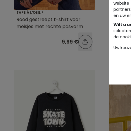
website 
partners
TAPE À L'OEIL ®
TAPE À L'O
en uw er
Rood gestreept t-shirt voor
Grijze, 
Wilt u 
meisjes met rechte pasvorm
selecter
de cooki
9,99 €
Uw keuz