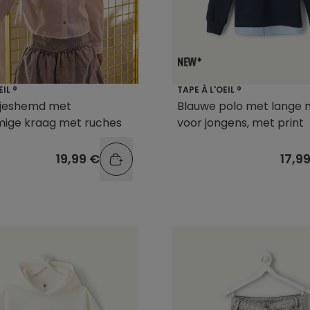
EIL ®
TAPE À L'OEIL ®
sjeshemd met
Blauwe polo met lange
mige kraag met ruches
voor jongens, met print
19,99 €
17,9