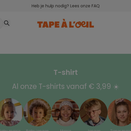
Heb je hulp nodig? Lees onze FAQ
T-shirt
Al onze T-shirts vanaf € 3,99 ☀️
Baby meisje
Baby jongen
Meisje
Jongen
Tiener meis