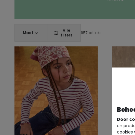
Alle
Maat
657 artikels
filters
Behe
Door co
en produ
cookies 