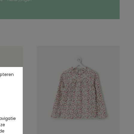
pteren
avigatie
eze
 de