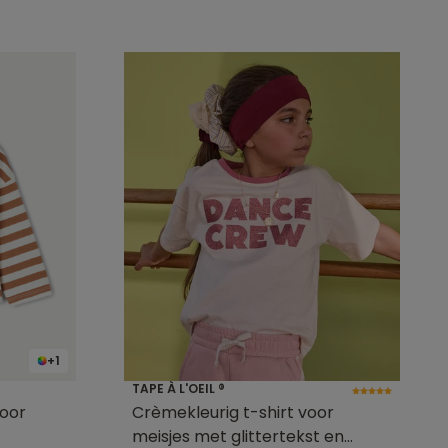
+1
TAPE À L'OEIL ®
voor
Crèmekleurig t-shirt voor
meisjes met glittertekst en