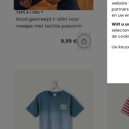
website 
partners
TAPE À L'OEIL ®
TAPE À L'O
en uw er
Rood gestreept t-shirt voor
Grijs t-
Wilt u 
meisjes met rechte pasvorm
strikprin
selecter
de cooki
9,99 €
Uw keuz