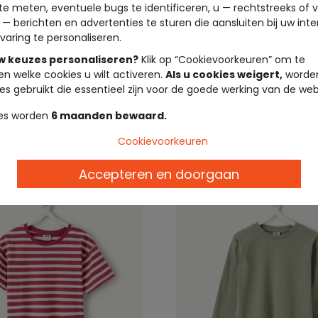
te meten, eventuele bugs te identificeren, u — rechtstreeks of 
 — berichten en advertenties te sturen die aansluiten bij uw int
EIL ®
TAPE À L'OEIL ®
varing te personaliseren.
shirt voor meisjes met
T-shirt voor jongens me
uw keuzes personaliseren?
Klik op “Cookievoorkeuren” om te
t
mouwen en skateprint
en welke cookies u wilt activeren.
Als u cookies weigert,
worden
es gebruikt die essentieel zijn voor de goede werking van de web
9,99 €
5,9
es worden
6 maanden bewaard.
Cookievoorkeuren
Accepteren en doorgaan