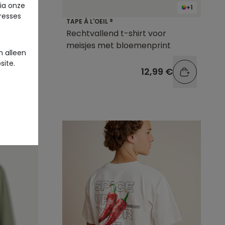
via onze
+2
+1
eresses
TAPE À L'OEIL ®
t korte
Rechtvallend t-shirt voor
meisjes met bloemenprint
 alleen
site.
9 €
12,99 €