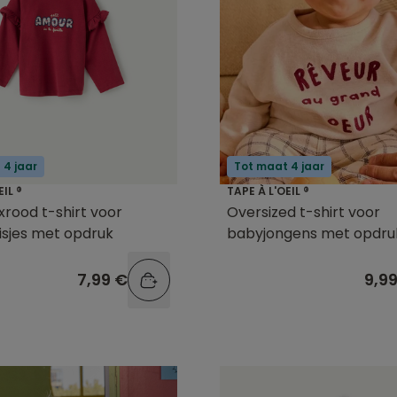
 4 jaar
Tot maat 4 jaar
EIL ®
TAPE À L'OEIL ®
rood t-shirt voor
Oversized t-shirt voor
sjes met opdruk
babyjongens met opdru
7,99 €
9,9