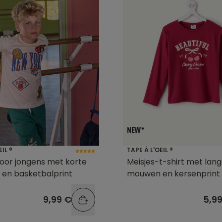
EIL ®
TAPE À L'OEIL ®
voor jongens met korte
Meisjes-t-shirt met lan
en basketbalprint
mouwen en kersenprint
9,99 €
5,9