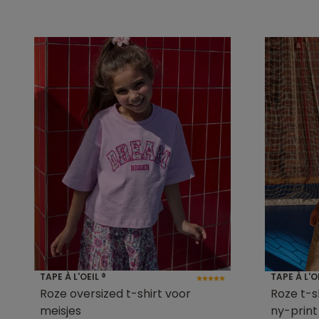
TAPE À L'OEIL ®
TAPE À L'O
Roze oversized t-shirt voor
Roze t-s
meisjes
ny-print