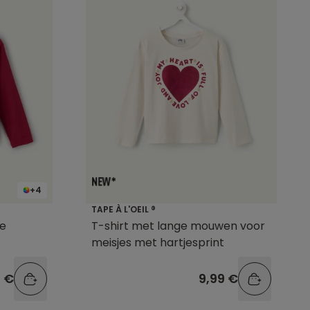
+4
TAPE À L'OEIL ®
ge
T-shirt met lange mouwen voor
meisjes met hartjesprint
9 €
9,99 €