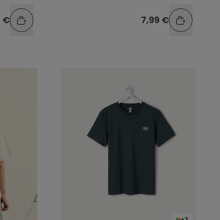
contrasterende kraag
9 €
7,99 €
+3