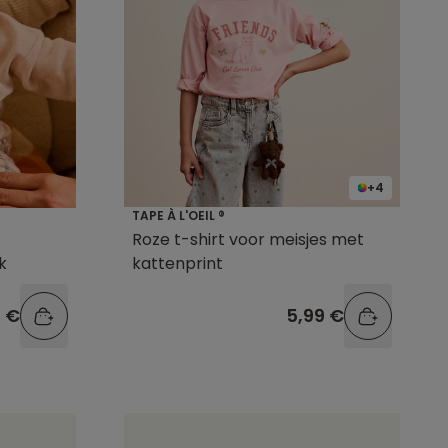
+4
TAPE À L'OEIL ®
Roze t-shirt voor meisjes met
k
kattenprint
9 €
5,99 €