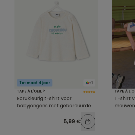
Tot maat 4 jaar
+1
TAPE À L'OEIL ®
TAPE À L'O
Ecrukleurig t-shirt voor
T-shirt 
babyjongens met geborduurde
mouwen 
tekst
5,99 €