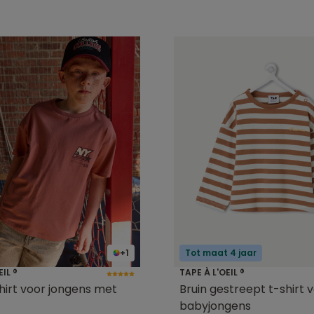
+1
Tot maat 4 jaar
EIL ®
TAPE À L'OEIL ®
hirt voor jongens met
Bruin gestreept t-shirt 
babyjongens