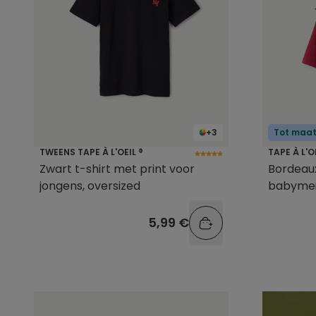
+3
Tot maat
TWEENS TAPE À L'OEIL ®
TAPE À L'O
Zwart t-shirt met print voor
Bordeaux
jongens, oversized
babymei
5,99 €