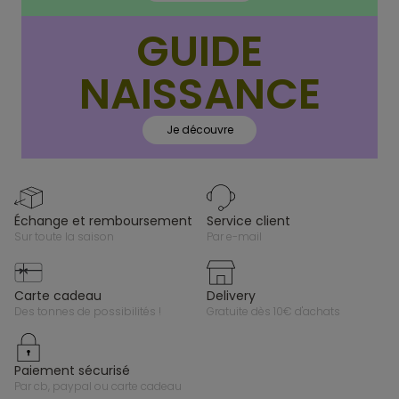
GUIDE
NAISSANCE
Je découvre
échange et remboursement
service client
sur toute la saison
par e-mail
carte cadeau
delivery
des tonnes de possibilités !
gratuite dès 10€ d'achats
paiement sécurisé
par cb, paypal ou carte cadeau