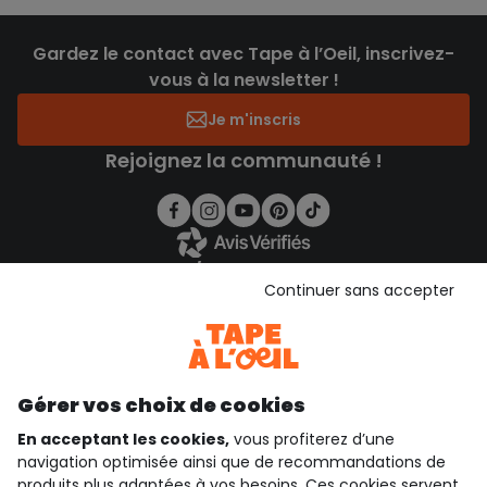
Gardez le contact avec Tape à l’Oeil, inscrivez-
vous à la newsletter !
Je m'inscris
Rejoignez la communauté !
4.3/5
Continuer sans accepter
Basé sur 1 357 avis soumis à un contrôle
Voir l’attestation de confiance
Consulter les CGU
Téléchargez notre application
Gérer vos choix de cookies
Découvrir notre application
En acceptant les cookies,
vous profiterez d’une
navigation optimisée ainsi que de recommandations de
produits plus adaptées à vos besoins. Ces cookies servent