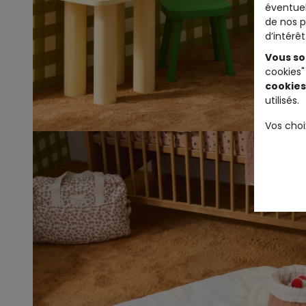
éventuel
de nos p
d’intérê
Vous so
cookies"
cookies
utilisés.
Vos choi