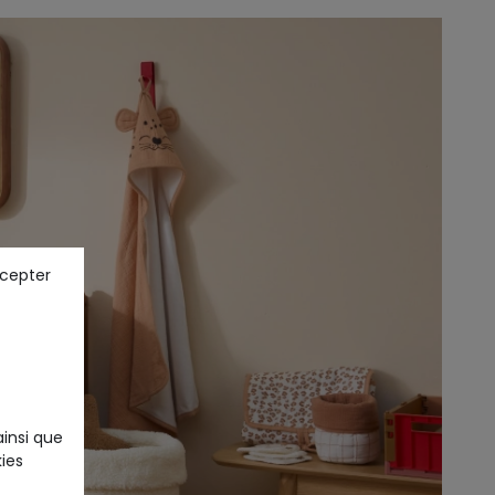
ccepter
ainsi que
ies