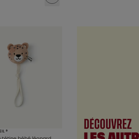
EIL ®
-tétine bébé léopard