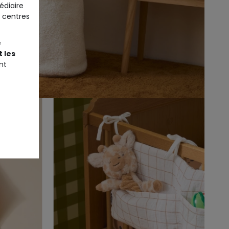
édiaire
 centres
e
 les
nt