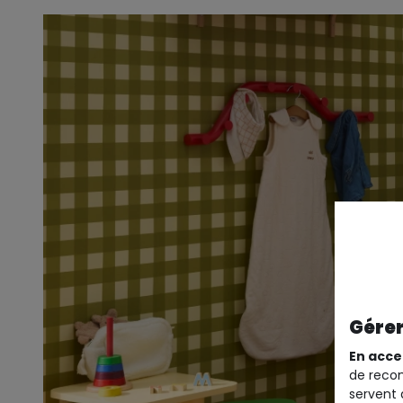
Gérer
En acce
de recom
servent 