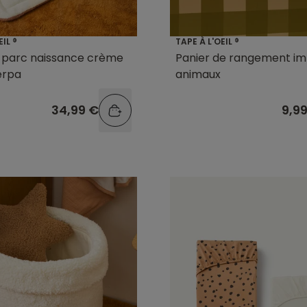
EIL ®
TAPE À L'OEIL ®
e parc naissance crème
Panier de rangement i
erpa
animaux
34,99 €
9,9