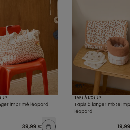
EIL ®
TAPE À L'OEIL ®
nger imprimé léopard
Tapis à langer mixte im
léopard
39,99 €
19,9