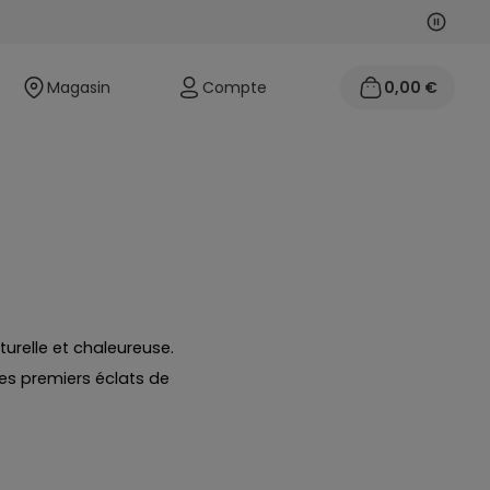
Suivan
Précéd
Magasin
Compte
0,00 €
urelle et chaleureuse.
ses premiers éclats de