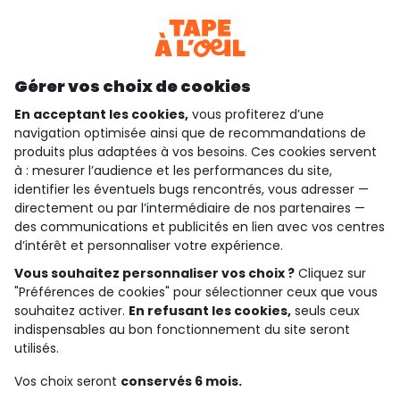
Consulter les CGU
Téléchargez notre application
Découvrir notre application
Gérer vos choix de cookies
En acceptant les cookies,
vous profiterez d’une
navigation optimisée ainsi que de recommandations de
produits plus adaptées à vos besoins. Ces cookies servent
qui sommes-nous ?
à : mesurer l’audience et les performances du site,
identifier les éventuels bugs rencontrés, vous adresser —
besoin d'aide ?
directement ou par l’intermédiaire de nos partenaires —
des communications et publicités en lien avec vos centres
le club fidélité
d’intérêt et personnaliser votre expérience.
notre catalogue
Vous souhaitez personnaliser vos choix ?
Cliquez sur
"Préférences de cookies" pour sélectionner ceux que vous
souhaitez activer.
En refusant les cookies,
seuls ceux
indispensables au bon fonctionnement du site seront
Conditions générales de ventes et d'utilisation
utilisés.
Politique de confidentialité
*Conditions des offres
Vos choix seront
conservés 6 mois.
Cookies et données personnelles
Accessibilité : partiellement conforme