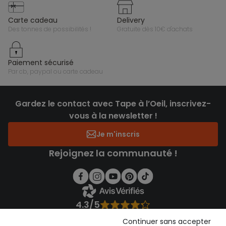
carte cadeau
delivery
des tonnes de possibilités !
gratuite dès 10€ d'achats
paiement sécurisé
par cb, paypal ou carte cadeau
Gardez le contact avec Tape à l’Oeil, inscrivez-
vous à la newsletter !
Je m'inscris
Rejoignez la communauté !
4.3/5
Basé sur 1 358 avis soumis à un contrôle
Continuer sans accepter
Voir l’attestation de confiance