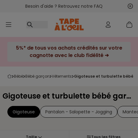
Besoin d'aide ? Retrouvez notre FAQ
Accéder au contenu
Sui
Pré
5%* de tous vos achats crédités sur votre
cagnotte avec le club fidélité ➔
bébé
bébé garçon
vêtements
gigoteuse et turbulette bébé 
Gigoteuse et turbulette bébé garçon
Gigoteuse
Pantalon - Salopette - Jogging
Mantea
Taille
Tous les filtres