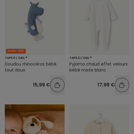
Outlet -60%*
TAPE À L'OEIL ®
TAPE À L'OEIL ®
Doudou rhinocéros bébé
Pyjama chaud effet velours
tout doux
bébé mixte blanc
15,99 €
17,99 €