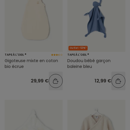
Outlet -50%*
TAPE À L'OEIL ®
TAPE À L'OEIL ®
Gigoteuse mixte en coton
Doudou bébé garçon
bio écrue
baleine bleu
29,99 €
12,99 €