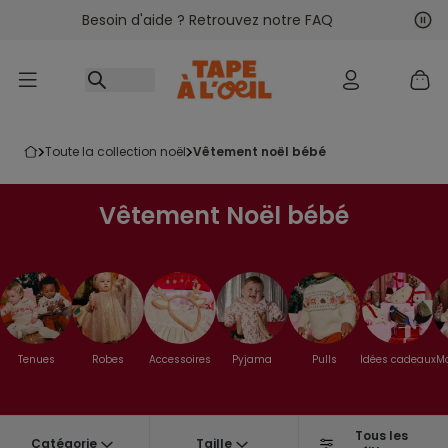
Besoin d'aide ? Retrouvez notre FAQ
Accéder au contenu
Sui
Pré
toute la collection noël
vêtement noël bébé
Vêtement Noël bébé
Tenues
Robes
Accessoires
Pyjama
Pulls
Idées cadeaux
Mo
Tous les
Catégorie
Taille