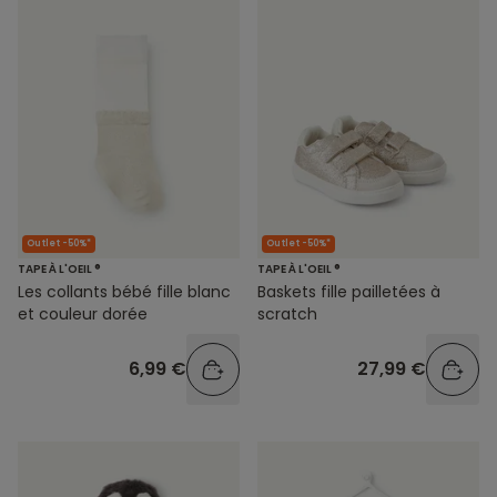
Outlet -50%*
Outlet -50%*
TAPE À L'OEIL ®
TAPE À L'OEIL ®
Les collants bébé fille blanc
Baskets fille pailletées à
et couleur dorée
scratch
6,99 €
27,99 €