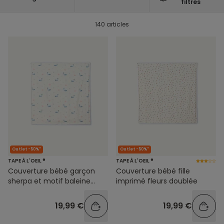
filtres
140 articles
Outlet -50%*
Outlet -50%*
TAPE À L'OEIL ®
TAPE À L'OEIL ®
Couverture bébé garçon
Couverture bébé fille
sherpa et motif baleine
imprimé fleurs doublée
réversible
19,99 €
19,99 €