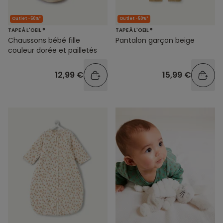
Outlet -50%*
Outlet -50%*
TAPE À L'OEIL ®
TAPE À L'OEIL ®
Chaussons bébé fille
Pantalon garçon beige
couleur dorée et pailletés
12,99 €
15,99 €