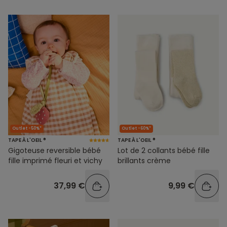
Outlet -50%*
Outlet -60%*
TAPE À L'OEIL ®
TAPE À L'OEIL ®
Gigoteuse reversible bébé
Lot de 2 collants bébé fille
fille imprimé fleuri et vichy
brillants crème
37,99 €
9,99 €