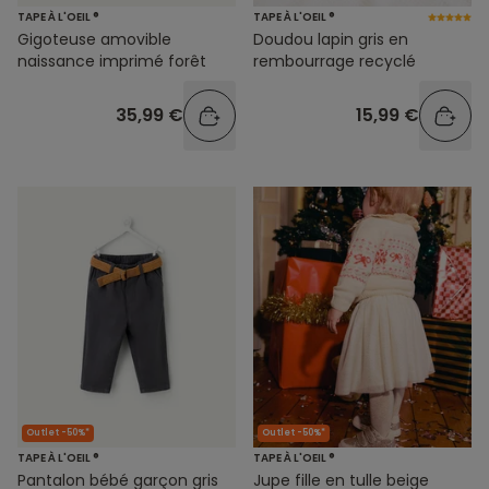
TAPE À L'OEIL ®
TAPE À L'OEIL ®
Gigoteuse amovible
Doudou lapin gris en
naissance imprimé forêt
rembourrage recyclé
35,99 €
15,99 €
Outlet -50%*
Outlet -50%*
TAPE À L'OEIL ®
TAPE À L'OEIL ®
Pantalon bébé garçon gris
Jupe fille en tulle beige