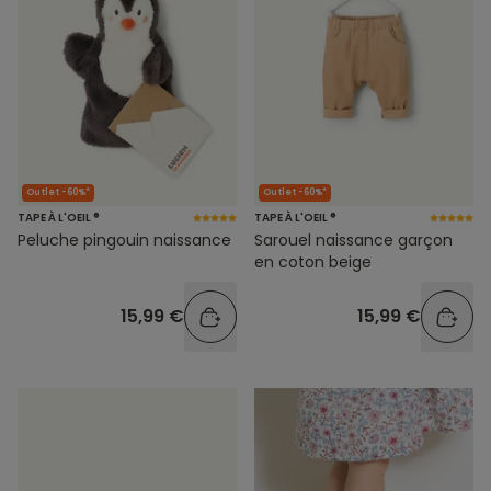
Outlet -60%*
Outlet -60%*
TAPE À L'OEIL ®
TAPE À L'OEIL ®
Peluche pingouin naissance
Sarouel naissance garçon
en coton beige
15,99 €
15,99 €