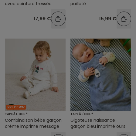
avec ceinture tressée
pailleté
17,99 €
15,99 €
Outlet -50%*
TAPE À L'OEIL ®
TAPE À L'OEIL ®
Combinaison bébé garçon
Gigoteuse naissance
crème imprimé message
garçon bleu imprimé ours