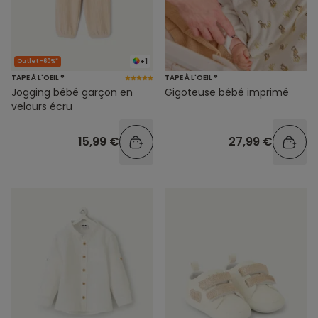
+1
Outlet -60%*
TAPE À L'OEIL ®
TAPE À L'OEIL ®
Jogging bébé garçon en
Gigoteuse bébé imprimé
velours écru
15,99 €
27,99 €