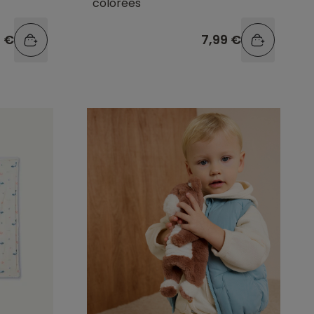
colorées
9 €
7,99 €