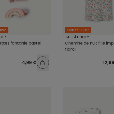
60%*
Outlet -50%*
EIL ®
TAPE À L'OEIL ®
ettes fantaisie pastel
Chemise de nuit fille im
floral
4,99 €
12,9