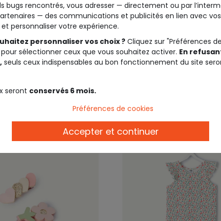
s bugs rencontrés, vous adresser — directement ou par l’interm
artenaires — des communications et publicités en lien avec vos
50%*
Outlet -50%*
t et personnaliser votre expérience.
EIL ®
TAPE À L'OEIL ®
 langes coton imprimés
Pyjama deux pièces fille
uhaitez personnaliser vos choix ?
Cliquez sur "Préférences d
 pour sélectionner ceux que vous souhaitez activer.
En refusant
imprimé rose
,
seuls ceux indispensables au bon fonctionnement du site sero
9,99 €
15,9
x seront
conservés 6 mois.
Préférences de cookies
Accepter et continuer