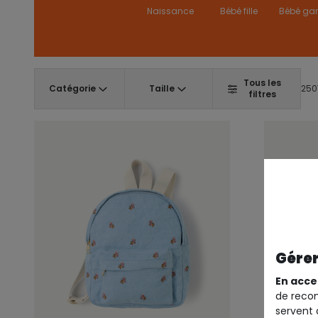
Naissance
Bébé fille
Bébé ga
Tous les
Catégorie
Taille
2507
filtres
Gérer
En acce
de recom
servent 