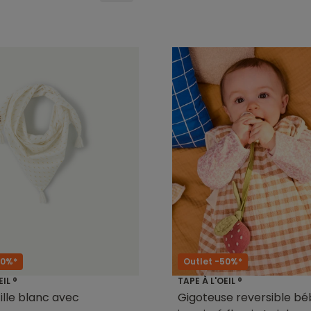
60%*
Outlet -50%*
EIL ®
TAPE À L'OEIL ®
fille blanc avec
Gigoteuse reversible béb