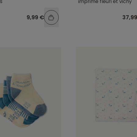
s
imprimé fleuri et vichy
9,99 €
37,9