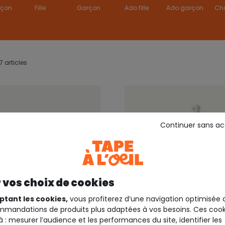
rçon
Fille
Garçon
Ado fille
Ado garçon
Ch
 articles
Continuer sans a
 vos choix de cookies
ptant les cookies,
vous profiterez d’une navigation optimisée 
mandations de produits plus adaptées à vos besoins. Ces cook
à : mesurer l’audience et les performances du site, identifier les