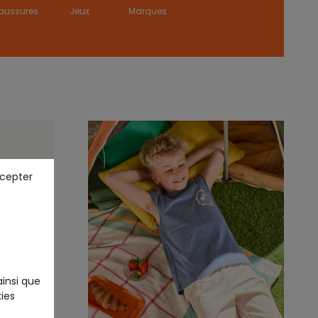
aussures
Jeux
Marques
ccepter
ainsi que
ies