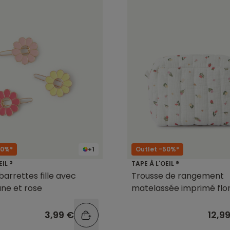
60%*
+1
Outlet -50%*
EIL ®
TAPE À L'OEIL ®
barrettes fille avec
Trousse de rangement
une et rose
matelassée imprimé flor
3,99 €
12,9