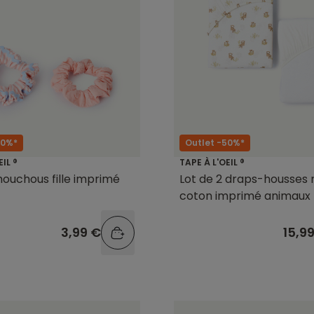
50%*
Outlet -50%*
EIL ®
TAPE À L'OEIL ®
houchous fille imprimé
Lot de 2 draps-housses 
coton imprimé animaux
3,99 €
15,9