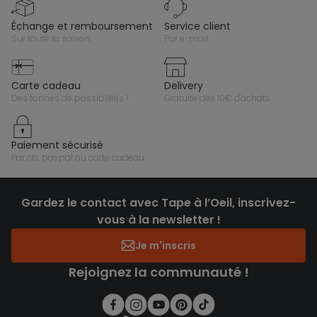
échange et remboursement
service client
sur toute la saison
par e-mail
carte cadeau
delivery
des tonnes de possibilités !
gratuite dès 10€ d'achats
paiement sécurisé
par cb, paypal ou carte cadeau
Gardez le contact avec Tape à l’Oeil, inscrivez-
vous à la newsletter !
Je m'inscris
Rejoignez la communauté !