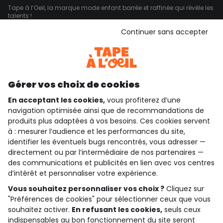
Tape à l’Oeil, la marque mode enfant barrée et raffinée qui révèle les
talents !
Continuer sans accepter
Du t-shirt manches longues à paillettes au pull grosse maille en
passant par les manteaux ou les jeans, la boutique Tape à l’Oeil
vous propose le meilleur des vêtements bébé et enfant, de la
naissance au 14 ans. Tout pour vos Original Kids !
Pour votre petite princesse, découvrez nos robes de fêtes, nos pulls à
sequins, nos combinaisons à assortir avec nos vestes pour mettre
Gérer vos choix de cookies
un peu de chic dans sa garde-robe pour la fin d'année ! Pour votre
petit boy, retrouvez nos basiques : t-shirts imprimés, pulls,
En acceptant les cookies,
vous profiterez d’une
doudounes, blousons bien chaud ou encore pantalons slim pour
navigation optimisée ainsi que de recommandations de
un style bien cool qui fera l’unanimité dans la cour de récrée.
produits plus adaptées à vos besoins. Ces cookies servent
Et pour tous, afin de bien affronter l’hiver qui approche, des
à : mesurer l’audience et les performances du site,
panoplies bonnets, gants et écharpes qui en rendront envieux plus
identifier les éventuels bugs rencontrés, vous adresser —
d’un !
directement ou par l’intermédiaire de nos partenaires —
Pour bénéficier de réductions, d’invitations à nos événements, de
des communications et publicités en lien avec vos centres
l’accès à nos ventes privées et d’autres bons plans, vous pouvez
d’intérêt et personnaliser votre expérience.
adhérer à notre programme de fidélité. Vous avez envie d’aller plus
loin dans l’expérience TAO ? Direction le Family lab !
Vous souhaitez personnaliser vos choix ?
Cliquez sur
"Préférences de cookies" pour sélectionner ceux que vous
souhaitez activer.
En refusant les cookies,
seuls ceux
indispensables au bon fonctionnement du site seront