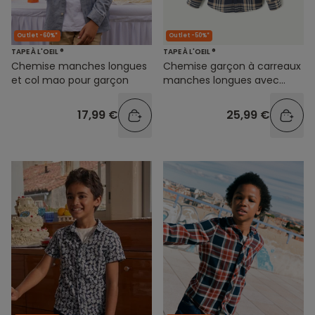
Outlet -60%*
Outlet -50%*
TAPE À L'OEIL ®
TAPE À L'OEIL ®
Chemise manches longues
Chemise garçon à carreaux
et col mao pour garçon
manches longues avec
intérieur en sherpa
17,99 €
25,99 €