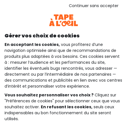
Basé sur 1 357 avis soumis à un contrôle
Continuer sans accepter
Voir l’attestation de confiance
Consulter les CGU
Téléchargez notre application
Découvrir notre application
Gérer vos choix de cookies
En acceptant les cookies,
vous profiterez d’une
navigation optimisée ainsi que de recommandations de
produits plus adaptées à vos besoins. Ces cookies servent
qui sommes-nous ?
à : mesurer l’audience et les performances du site,
identifier les éventuels bugs rencontrés, vous adresser —
besoin d'aide ?
directement ou par l’intermédiaire de nos partenaires —
des communications et publicités en lien avec vos centres
le club fidélité
d’intérêt et personnaliser votre expérience.
notre catalogue
Vous souhaitez personnaliser vos choix ?
Cliquez sur
"Préférences de cookies" pour sélectionner ceux que vous
souhaitez activer.
En refusant les cookies,
seuls ceux
indispensables au bon fonctionnement du site seront
Conditions générales de ventes et d'utilisation
utilisés.
Politique de confidentialité
*Conditions des offres