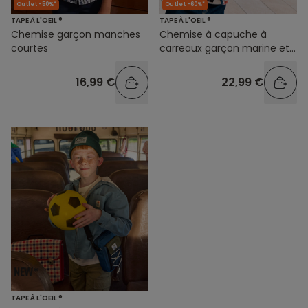
Outlet -50%*
Outlet -60%*
TAPE À L'OEIL ®
TAPE À L'OEIL ®
Chemise garçon manches
Chemise à capuche à
courtes
carreaux garçon marine et
bordeaux
16,99 €
22,99 €
TAPE À L'OEIL ®