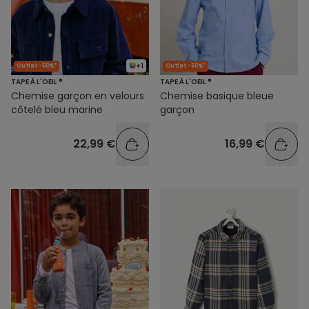
+1
Outlet -50%*
Outlet -50%*
TAPE À L'OEIL ®
TAPE À L'OEIL ®
Chemise garçon en velours
Chemise basique bleue
côtelé bleu marine
garçon
22,99 €
16,99 €