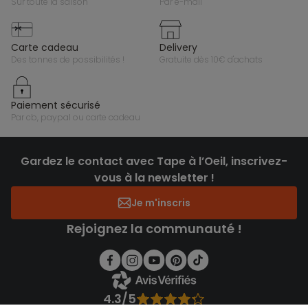
sur toute la saison
par e-mail
carte cadeau
delivery
des tonnes de possibilités !
gratuite dès 10€ d'achats
paiement sécurisé
par cb, paypal ou carte cadeau
Gardez le contact avec Tape à l’Oeil, inscrivez-
vous à la newsletter !
Je m'inscris
Rejoignez la communauté !
4.3/5