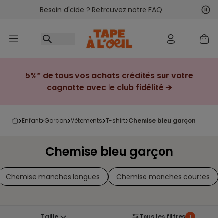
Besoin d'aide ? Retrouvez notre FAQ
Accéder au contenu
Sui
Pré
5%* de tous vos achats crédités sur votre
cagnotte avec le club fidélité ➔
enfant
garçon
vêtements
t-shirt
chemise bleu garçon
Chemise bleu garçon
Chemise manches longues
Chemise manches courtes
Taille
Tous les filtres
1