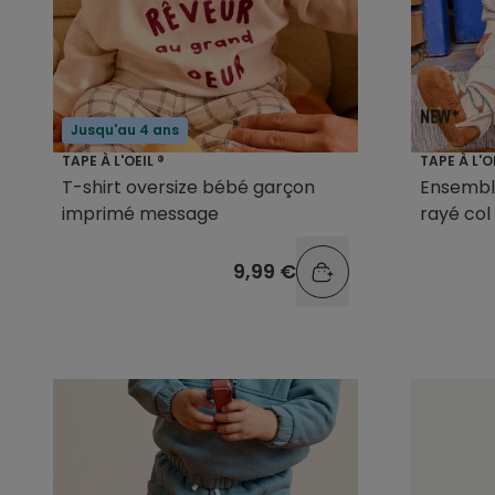
Jusqu'au 4 ans
TAPE À L'OEIL ®
TAPE À L'O
T-shirt oversize bébé garçon
Ensembl
imprimé message
rayé col
9,99 €