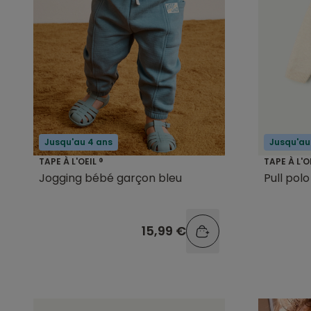
Jusqu'au 4 ans
Jusqu'au
TAPE À L'OEIL ®
TAPE À L'O
Jogging bébé garçon bleu
Pull pol
15,99 €