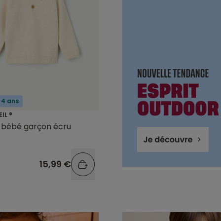
 4 ans
EIL ®
o bébé garçon écru
15,99 €