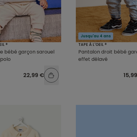
Jusqu'au 4 ans
EIL ®
TAPE À L'OEIL ®
e bébé garçon sarouel
Pantalon droit bébé ga
 polo
effet délavé
22,99 €
15,9