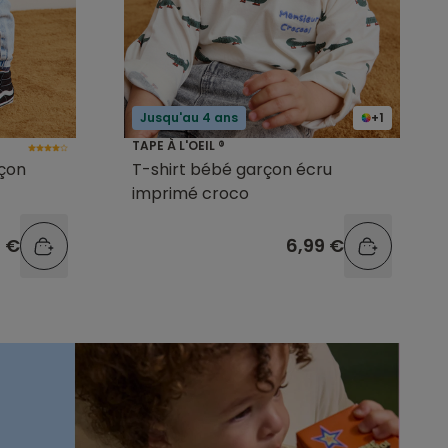
Jusqu'au 4 ans
+1
TAPE À L'OEIL ®
rçon
T-shirt bébé garçon écru
imprimé croco
9 €
6,99 €