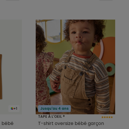
+1
Jusqu'au 4 ans
TAPE À L'OEIL ®
s bébé
T-shirt oversize bébé garçon