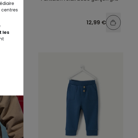
édiaire
 centres
9 €
12,99 €
e
 les
nt