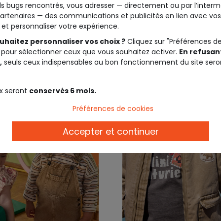
s bugs rencontrés, vous adresser — directement ou par l’interm
primé message
écru imprimé
artenaires — des communications et publicités en lien avec vos
t et personnaliser votre expérience.
7,99 €
22,9
uhaitez personnaliser vos choix ?
Cliquez sur "Préférences d
 pour sélectionner ceux que vous souhaitez activer.
En refusant
,
seuls ceux indispensables au bon fonctionnement du site sero
x seront
conservés 6 mois.
Préférences de cookies
Accepter et continuer