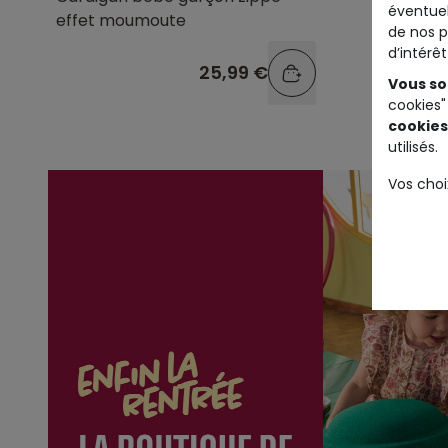
éventuel
effet moumoute
gris im
de nos p
d’intérê
25,99 €
Vous so
cookies"
cookies
utilisés.
Vos choi