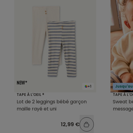
+1
Jusqu'au
TAPE À L'OEIL ®
TAPE À L'O
Lot de 2 leggings bébé garçon
Sweat b
maille rayé et uni
message
12,99 €