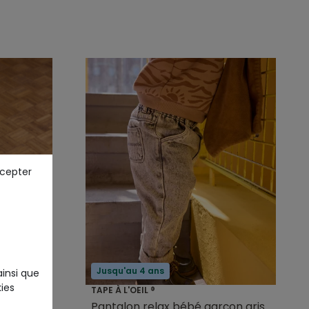
ccepter
Jusqu'au 4 ans
ainsi que
ies
TAPE À L'OEIL ®
garçon
Pantalon relax bébé garçon gris