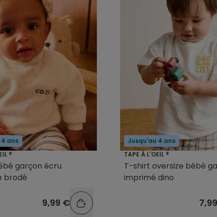
 4 ans
Jusqu'au 4 ans
EIL ®
TAPE À L'OEIL ®
ébé garçon écru
T-shirt oversize bébé g
 brodé
imprimé dino
9,99 €
7,9