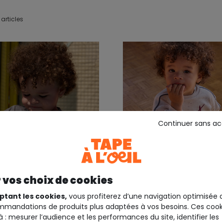
articles
Continuer sans a
 vos choix de cookies
 4 ans
ptant les cookies,
vous profiterez d’une navigation optimisée 
mandations de produits plus adaptées à vos besoins. Ces cook
EIL ®
TAPE À L'OEIL ®
à : mesurer l’audience et les performances du site, identifier les
oversize bébé garçon
Ensemble jogging bébé 