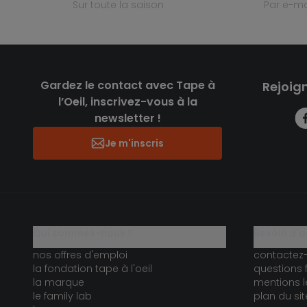
sur toute la saison
par e-ma
Gardez le contact avec Tape à
Rejoig
l’Oeil, inscrivez-vous à la
newsletter !
Je m'inscris
qui sommes-nous ?
besoin d'a
nos offres d'emploi
contactez
la fondation tape à l'oeil
questions 
la marque
mentions l
le family lab
plan du sit