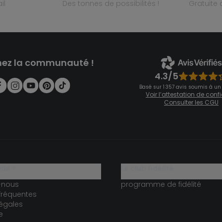
il
des tonnes de possibilités !
gratuit
nez la communauté !
4.3/5
Basé sur 1 357 avis soumis à un
Voir l’attestation de con
Consulter les CGU
ide ?
le club fidélité
-nous
programme de fidélité
fréquentes
égales
e