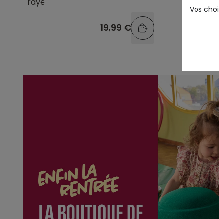
rayé
avec ba
Vos choi
19,99 €