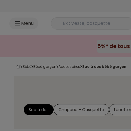
Accéder au contenu
Rechercher un produit
Menu
bébé
bébé garçon
accessoires
sac à dos bébé garçon
Sac à dos
Chapeau - Casquette
Lunettes