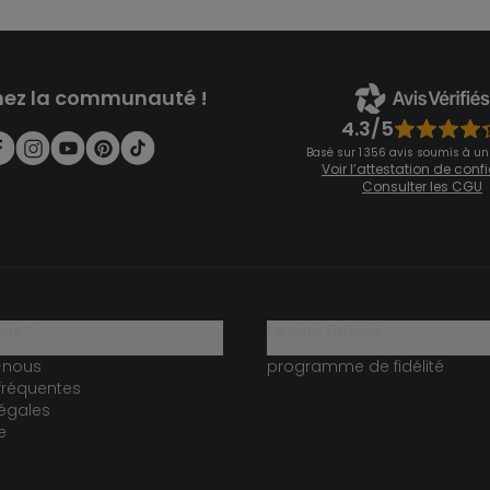
nez la communauté !
4.3/5
Basé sur 1 356 avis soumis à un
Voir l’attestation de con
Consulter les CGU
ide ?
le club fidélité
-nous
programme de fidélité
fréquentes
égales
e