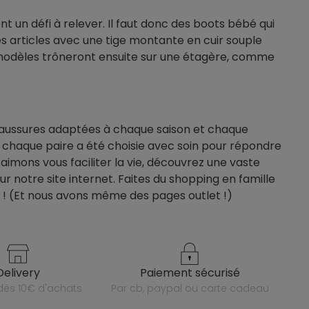
 un défi à relever. Il faut donc des boots bébé qui
s articles avec une tige montante en cuir souple
 modèles trôneront ensuite sur une étagère, comme
aussures adaptées à chaque saison et chaque
, chaque paire a été choisie avec soin pour répondre
aimons vous faciliter la vie, découvrez une vaste
ur notre site internet. Faites du shopping en famille
é ! (Et nous avons même des pages outlet !)
delivery
paiement sécurisé
e dès 10€ d'achats
par cb, paypal ou carte cadeau