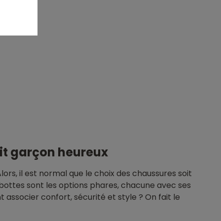
tit garçon heureux
rs, il est normal que le choix des chaussures soit
u bottes sont les options phares, chacune avec ses
associer confort, sécurité et style ? On fait le