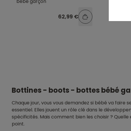
bébé garçon
marine 
62,99 €
Bottines - boots - bottes bébé ga
Chaque jour, vous vous demandez si bébé va faire se
essentiel. Elles jouent un rôle clé dans le développ
spécificités. Mais comment bien les choisir ? Quelle 
point.