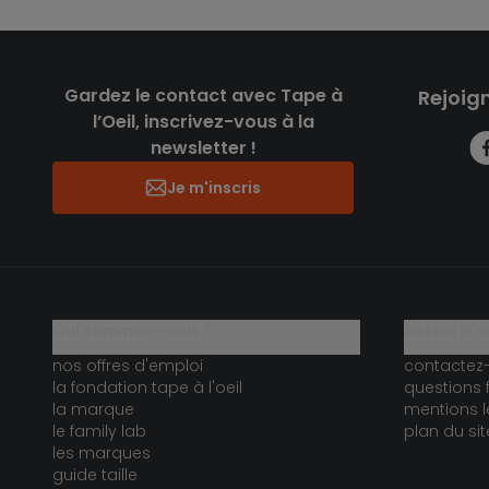
Gardez le contact avec Tape à
Rejoig
l’Oeil, inscrivez-vous à la
newsletter !
Je m'inscris
qui sommes-nous ?
besoin d'a
nos offres d'emploi
contactez
la fondation tape à l'oeil
questions 
la marque
mentions l
le family lab
plan du sit
les marques
guide taille