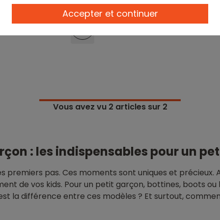
bébé garçon
Accepter et continuer
62,99 €
Vous avez vu
2
articles sur 2
rçon : les indispensables pour un pe
s premiers pas. Ces moments sont uniques et précieux. Alo
ement de vos kids. Pour un petit garçon, bottines, boots o
est la différence entre ces modèles ? Et surtout, comment 