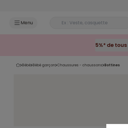
Accéder au contenu
Rechercher un produit
Menu
bébé
bébé garçon
chaussures - chaussons
bottines