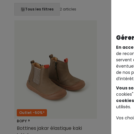
Tous les filtres
2 articles
Gérer
En acce
de recom
servent 
éventuel
de nos p
d’intérê
Vous so
cookies"
cookies
utilisés.
Outlet -50%*
Outlet -
Vos choi
BOPY ®
BOPY ®
Bottines jakar élastique kaki
Bottines