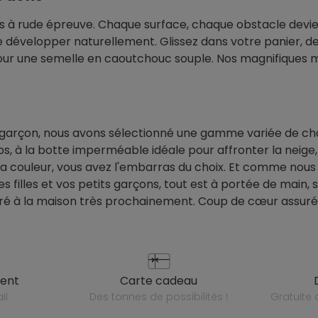
 à rude épreuve. Chaque surface, chaque obstacle devient
 développer naturellement. Glissez dans votre panier, de
 pour une semelle en caoutchouc souple. Nos magnifiques
 garçon, nous avons sélectionné une gamme variée de ch
mps, à la botte imperméable idéale pour affronter la neige
la couleur, vous avez l'embarras du choix. Et comme nous 
 filles et vos petits garçons, tout est à portée de main, s
 livré à la maison très prochainement. Coup de cœur assur
ient
carte cadeau
il
des tonnes de possibilités !
gratuit