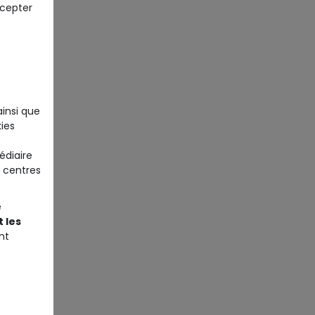
ccepter
ainsi que
ies
édiaire
 centres
e
 les
nt