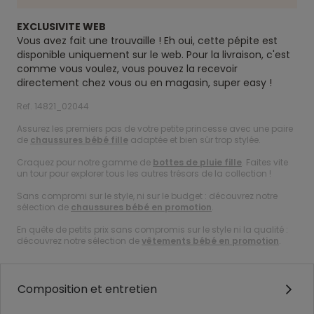
EXCLUSIVITE WEB
Vous avez fait une trouvaille ! Eh oui, cette pépite est
disponible uniquement sur le web. Pour la livraison, c'est
comme vous voulez, vous pouvez la recevoir
directement chez vous ou en magasin, super easy !
Ref. 14821_02044
Assurez les premiers pas de votre petite princesse avec une paire
de
chaussures bébé fille
adaptée et bien sûr trop stylée.
Craquez pour notre gamme de
bottes de pluie fille
. Faites vite
un tour pour explorer tous les autres trésors de la collection !
Sans compromi sur le style, ni sur le budget : découvrez notre
sélection de
chaussures bébé en promotion
.
En quête de petits prix sans compromis sur le style ni la qualité :
découvrez notre sélection de
vêtements bébé en promotion
.
Composition et entretien