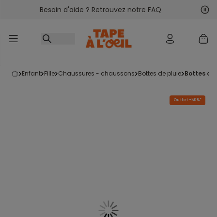
Besoin d'aide ? Retrouvez notre FAQ
Accéder au contenu
Sui
Pré
enfant
fille
chaussures - chaussons
bottes de pluie
bottes de
Outlet -50%*