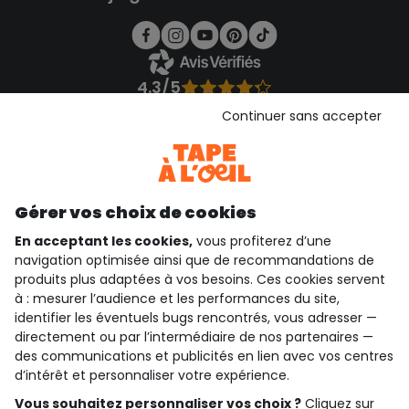
4.3/5
Basé sur 1 358 avis soumis à un contrôle
Continuer sans accepter
Voir l’attestation de confiance
Consulter les CGU
Téléchargez notre application
Découvrir notre application
Gérer vos choix de cookies
En acceptant les cookies,
vous profiterez d’une
navigation optimisée ainsi que de recommandations de
produits plus adaptées à vos besoins. Ces cookies servent
qui sommes-nous ?
à : mesurer l’audience et les performances du site,
identifier les éventuels bugs rencontrés, vous adresser —
besoin d'aide ?
directement ou par l’intermédiaire de nos partenaires —
des communications et publicités en lien avec vos centres
le club fidélité
d’intérêt et personnaliser votre expérience.
Vous souhaitez personnaliser vos choix ?
Cliquez sur
notre catalogue