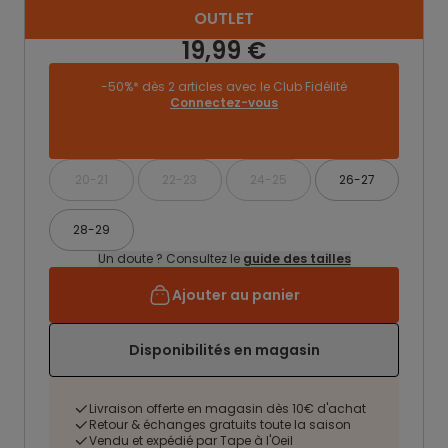
OUTLET
19,99 €
-50%* dès 2 articles avec le Club Fidélité
Connectez-vous
20-21
22-23
24-25
26-27
28-29
Un doute ? Consultez le
guide des tailles
Ajouter au panier
Disponibilités en magasin
Livraison offerte en magasin dès 10€ d'achat
Retour & échanges gratuits toute la saison
Vendu et expédié par Tape à l'Oeil