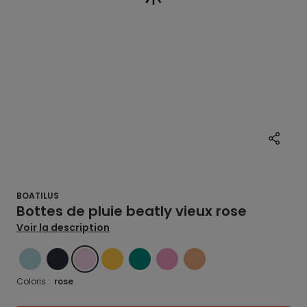
BOATILUS
Bottes de pluie beatly vieux rose
Voir la description
BLEU
BLEU
ROSE
JAUNE
VERT
ROSE
ORANGE
Coloris :
rose