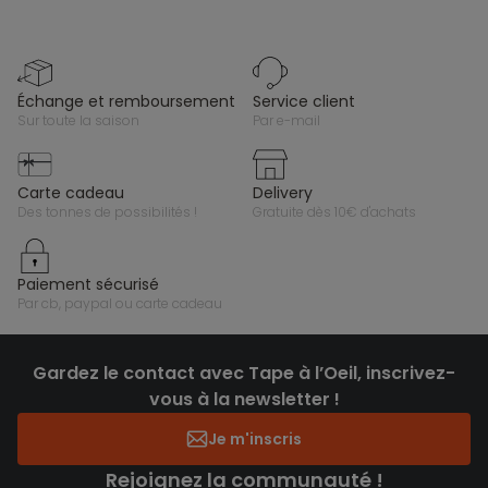
échange et remboursement
service client
sur toute la saison
par e-mail
carte cadeau
delivery
des tonnes de possibilités !
gratuite dès 10€ d'achats
paiement sécurisé
par cb, paypal ou carte cadeau
Gardez le contact avec Tape à l’Oeil, inscrivez-
vous à la newsletter !
Je m'inscris
Rejoignez la communauté !