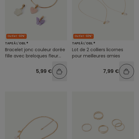
Outlet -60%*
Outlet -60%*
TAPE À L'OEIL ®
TAPE À L'OEIL ®
Bracelet jonc couleur dorée
Lot de 2 colliers licornes
fille avec breloques fleur
pour meilleures amies
coeur et papillon
5,99 €
7,99 €