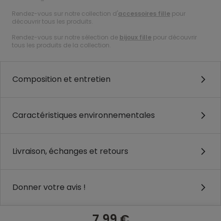
Rendez-vous sur notre collection d'
accessoires fille
pour
découvrir tous les produits.
Rendez-vous sur notre sélection de
bijoux fille
pour découvrir
tous les produits de la collection.
Composition et entretien
Caractéristiques environnementales
Livraison, échanges et retours
Donner votre avis !
7,99 €