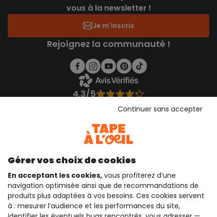
vous à la newsletter !
Je m'inscris
Rejoignez la communauté !
4.3/5
Basé sur 1 357 avis soumis à un contrôle
Continuer sans accepter
Voir l’attestation de confiance
Consulter les CGU
Téléchargez notre application
Découvrir notre application
Gérer vos choix de cookies
En acceptant les cookies,
vous profiterez d’une
navigation optimisée ainsi que de recommandations de
produits plus adaptées à vos besoins. Ces cookies servent
qui sommes-nous ?
à : mesurer l’audience et les performances du site,
identifier les éventuels bugs rencontrés, vous adresser —