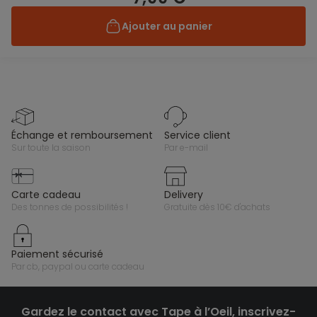
Ajouter au panier
échange et remboursement
service client
sur toute la saison
par e-mail
carte cadeau
delivery
des tonnes de possibilités !
gratuite dès 10€ d'achats
paiement sécurisé
par cb, paypal ou carte cadeau
Gardez le contact avec Tape à l’Oeil, inscrivez-