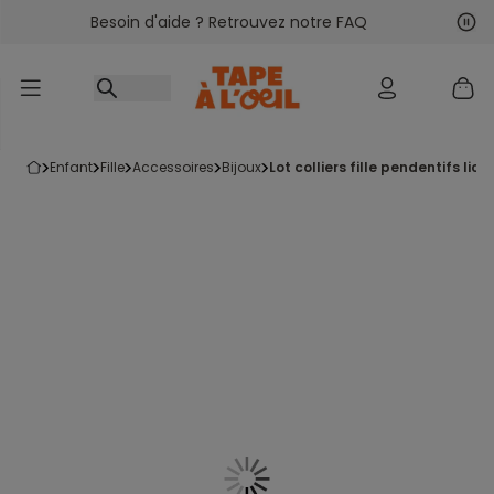
Besoin d'aide ? Retrouvez notre FAQ
Accéder au contenu
Sui
Pré
enfant
fille
accessoires
bijoux
lot colliers fille pendentifs lico