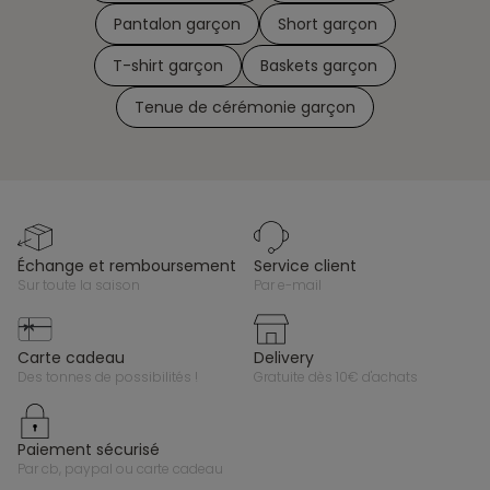
Pantalon garçon
Short garçon
T-shirt garçon
Baskets garçon
Tenue de cérémonie garçon
échange et remboursement
service client
sur toute la saison
par e-mail
carte cadeau
delivery
des tonnes de possibilités !
gratuite dès 10€ d'achats
paiement sécurisé
par cb, paypal ou carte cadeau