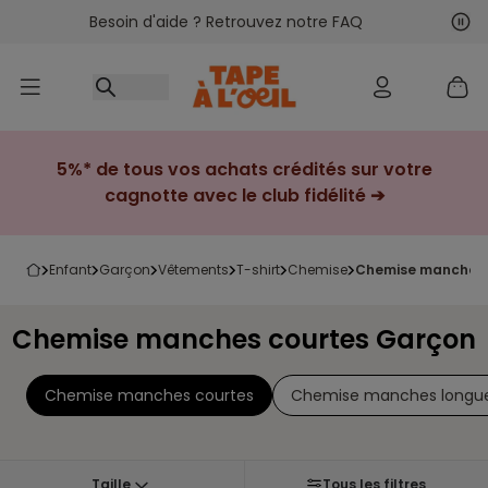
Besoin d'aide ? Retrouvez notre FAQ
Accéder au contenu
Sui
Pré
5%* de tous vos achats crédités sur votre
cagnotte avec le club fidélité ➔
enfant
garçon
vêtements
t-shirt
chemise
chemise manches
Chemise manches courtes Garçon
Chemise manches courtes
Chemise manches longu
Taille
Tous les filtres