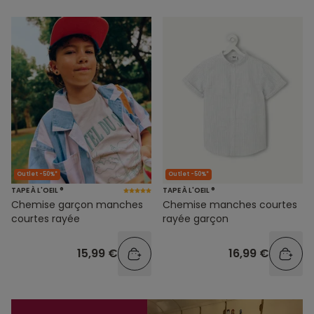
Outlet -50%*
Outlet -50%*
TAPE À L'OEIL ®
TAPE À L'OEIL ®
Chemise garçon manches
Chemise manches courtes
courtes rayée
rayée garçon
15,99 €
16,99 €