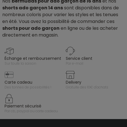
Nos
bermudas pour ado garçon de 16 ans
et nos
shorts ado garçon 14 ans
sont disponibles dans de
nombreux coloris pour varier les styles et les tenues
en été. Vous avez la possibilité de commander ces
shorts pour ado garçon
en ligne ou de les acheter
directement en magasin.
échange et remboursement
service client
sur toute la saison
par e-mail
carte cadeau
delivery
des tonnes de possibilités !
gratuite dès 10€ d'achats
paiement sécurisé
par cb, paypal ou carte cadeau