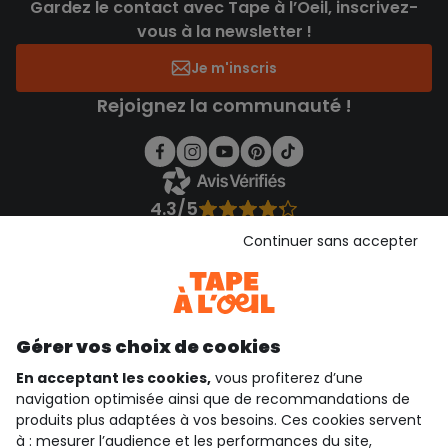
Gardez le contact avec Tape à l’Oeil, inscrivez-
vous à la newsletter !
Je m'inscris
Rejoignez la communauté !
4.3/5
Basé sur 1 355 avis soumis à un contrôle
Continuer sans accepter
Voir l’attestation de confiance
Consulter les CGU
Téléchargez notre application
Découvrir notre application
Gérer vos choix de cookies
En acceptant les cookies,
vous profiterez d’une
navigation optimisée ainsi que de recommandations de
produits plus adaptées à vos besoins. Ces cookies servent
qui sommes-nous ?
à : mesurer l’audience et les performances du site,