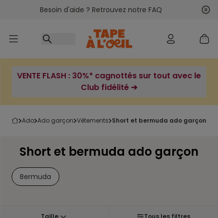
Besoin d'aide ? Retrouvez notre FAQ
Accéder au contenu
Sui
Pré
VENTE FLASH : 30%* cagnottés sur tout avec le
Club fidélité ➔
ado
ado garçon
vêtements
short et bermuda ado garçon
Short et bermuda ado garçon
Bermuda
Taille
Tous les filtres