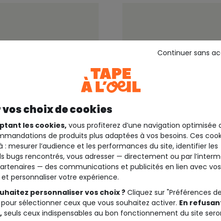
Continuer sans a
 vos choix de cookies
ptant les cookies,
vous profiterez d’une navigation optimisée 
mandations de produits plus adaptées à vos besoins. Ces cook
à : mesurer l’audience et les performances du site, identifier les
30%*
Outlet -30%*
s bugs rencontrés, vous adresser — directement ou par l’interm
artenaires — des communications et publicités en lien avec vos
VANS
t et personnaliser votre expérience.
 garçon avec
Baskets garçon noire et
ment en cuir
uhaitez personnaliser vos choix ?
Cliquez sur "Préférences d
 pour sélectionner ceux que vous souhaitez activer.
En refusant
,
seuls ceux indispensables au bon fonctionnement du site sero
74,99 €
74,9