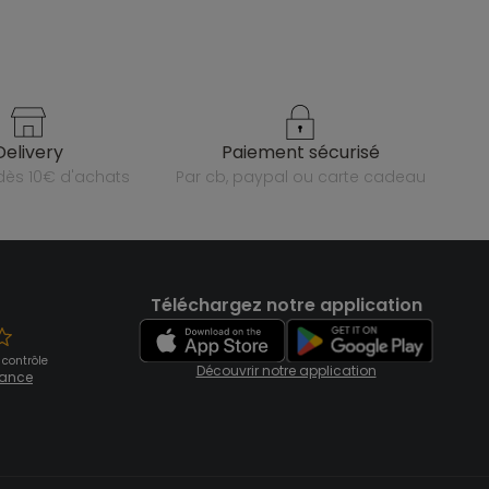
delivery
paiement sécurisé
e dès 10€ d'achats
par cb, paypal ou carte cadeau
Téléchargez notre application
 contrôle
Découvrir notre application
fiance