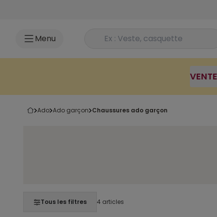
Accéder au contenu
Rechercher un produit
Menu
VENTE 
ado
ado garçon
chaussures ado garçon
Tous les filtres
4 articles