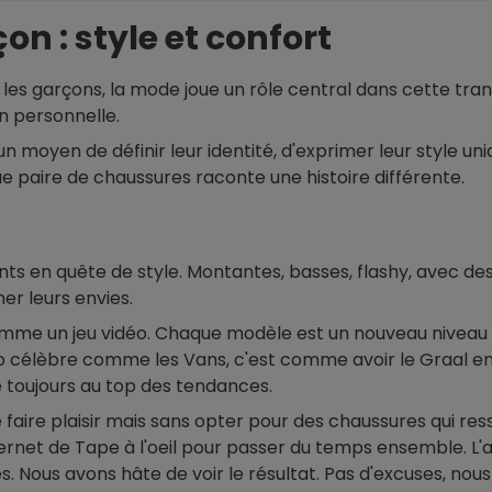
n : style et confort
r les garçons, la mode joue un rôle central dans cette t
on personnelle.
 moyen de définir leur identité, d'exprimer leur style uniq
 paire de chaussures raconte une histoire différente.
ts en quête de style. Montantes, basses, flashy, avec des
ner leurs envies.
omme un jeu vidéo. Chaque modèle est un nouveau niveau 
o célèbre comme les Vans, c'est comme avoir le Graal ent
e toujours au top des tendances.
e faire plaisir mais sans opter pour des chaussures qui r
ternet de Tape à l'oeil pour passer du temps ensemble. L'
ldes. Nous avons hâte de voir le résultat. Pas d'excuses, n