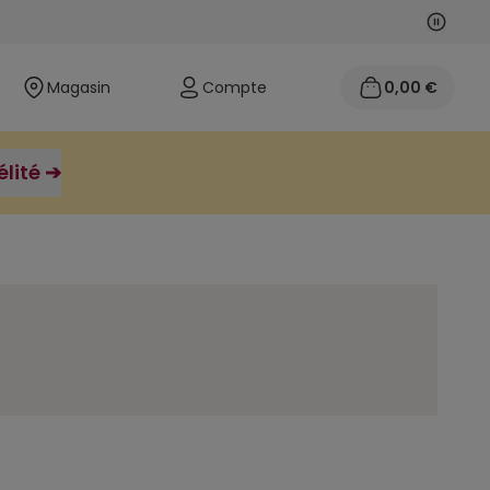
Suivan
Précéd
Magasin
Compte
0,00 €
élité ➔