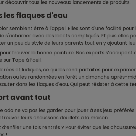
ur découvrir tous les nouveaux lancements de produits.
s les flaques d'eau
color semblent être à l'appel. Elles sont d'une facilité pour 
e s'acharner avec des lacets compliqués. Et puis elles pe
 un peu du style de leurs parents tout en y ajoutant leu
t pour trouver la bonne pointure. Nos experts s’occupent d
 sur Tape à l’oeil.
orées et ludiques, ce qui les rend parfaites pour exprimer 
itation ou les randonnées en forêt un dimanche après-mid
ter dans les flaques d'eau. Qui peut résister à cette te
ort avant tout
 ado ne va pas les garder pour jouer à ses jeux préférés
etrouver leurs chaussons douillets à la maison.
t d’enfiler une fois rentrés ? Pour éviter que les chaussu
ns !