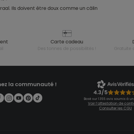
raal. Ils doivent être doux comme un câlin
ient
carte cadeau
il
des tonnes de possibilités !
gratuit
nez la communauté !
4.3/5
Basé sur 1 355 avis soumis à un
Voir l’attestation de con
Consulter les CGU