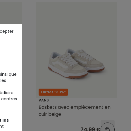
ccepter
ainsi que
ies
Outlet -30%*
édiaire
 centres
VANS
 bleue
Baskets avec empiècement en
cuir beige
e
 les
nt
9 €
74,99 €