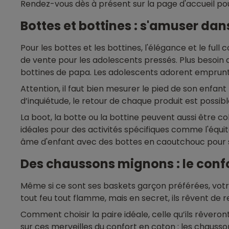
Rendez-vous dès à présent sur la page d'accueil po
Bottes et bottines : s'amuser dan
Pour les bottes et les bottines, l'élégance et le full 
de vente pour les adolescents pressés. Plus besoin d
bottines de papa. Les adolescents adorent emprunter
Attention, il faut bien mesurer le pied de son enfan
d’inquiétude, le retour de chaque produit est possible
La boot, la botte ou la bottine peuvent aussi être col
idéales pour des activités spécifiques comme l'équ
âme d'enfant avec des bottes en caoutchouc pour sau
Des chaussons mignons : le conf
Même si ce sont ses baskets garçon préférées, votre
tout feu tout flamme, mais en secret, ils rêvent de r
Comment choisir la paire idéale, celle qu’ils rêveron
sur ces merveilles du confort en coton : les chausso