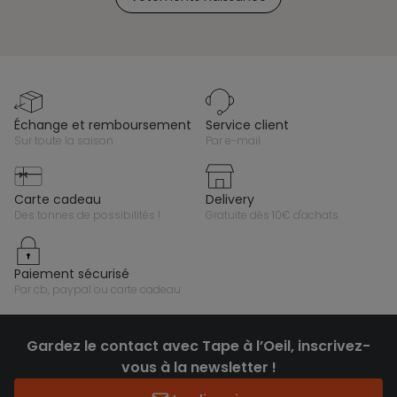
échange et remboursement
service client
sur toute la saison
par e-mail
carte cadeau
delivery
des tonnes de possibilités !
gratuite dès 10€ d'achats
paiement sécurisé
par cb, paypal ou carte cadeau
Gardez le contact avec Tape à l’Oeil, inscrivez-
vous à la newsletter !