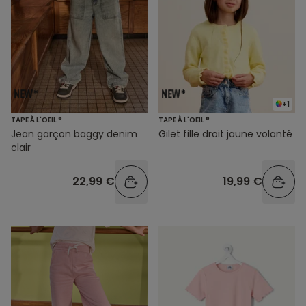
+1
TAPE À L'OEIL ®
TAPE À L'OEIL ®
Jean garçon baggy denim
Gilet fille droit jaune volanté
clair
22,99 €
19,99 €