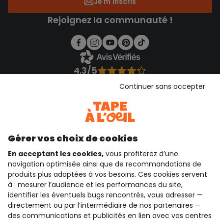
Je m'inscris
Rejoignez la communauté !
4.3/5
Basé sur 1 355 avis soumis à un contrôle
Continuer sans accepter
Voir l’attestation de confiance
Consulter les CGU
Téléchargez notre application
Découvrir notre application
Gérer vos choix de cookies
En acceptant les cookies,
vous profiterez d’une
navigation optimisée ainsi que de recommandations de
produits plus adaptées à vos besoins. Ces cookies servent
qui sommes-nous ?
à : mesurer l’audience et les performances du site,
identifier les éventuels bugs rencontrés, vous adresser —
besoin d'aide ?
directement ou par l’intermédiaire de nos partenaires —
des communications et publicités en lien avec vos centres
le club fidélité