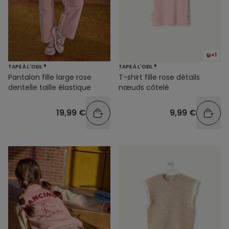
+1
TAPE À L'OEIL ®
TAPE À L'OEIL ®
Pantalon fille large rose
T-shirt fille rose détails
dentelle taille élastique
nœuds côtelé
19,99 €
9,99 €