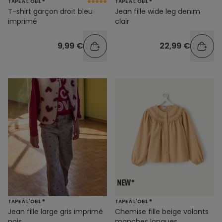
TAPE À L'OEIL ®
TAPE À L'OEIL ®
T-shirt garçon droit bleu
Jean fille wide leg denim
imprimé
clair
9,99 €
22,99 €
TAPE À L'OEIL ®
TAPE À L'OEIL ®
Jean fille large gris imprimé
Chemise fille beige volants
pois
manches longues