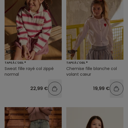
TAPE À L'OEIL ®
TAPE À L'OEIL ®
Sweat fille rayé col zippé
Chemise fille blanche col
normal
volant cœur
22,99 €
19,99 €