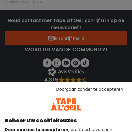
mastercard en paypal
Houd contact met Tape à l’Oeil, schrijf u in op de
nieuwsbrief !
Ik schrijf me in
WORD LID VAN DE COMMUNITY!
4.3/5
Gebaseerd op 1.355 beoordelingen die gecontroleerd zijn
Doorgaan zonder te accepteren
Bekijk de vertrouwensverklaring
Bekijk de algemene voorwaarden
Download onze applicatie
Ontdek onze applicatie
Beheer uw cookiekeuzes
Door cookies te accepteren,
profiteert u van een