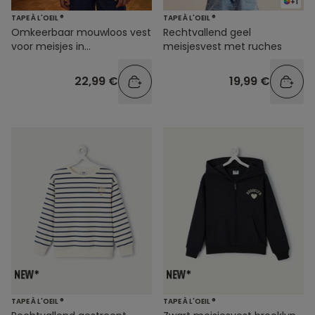
+1
TAPE À L'OEIL ®
TAPE À L'OEIL ®
Omkeerbaar mouwloos vest
Rechtvallend geel
voor meisjes in
meisjesvest met ruches
bordeauxrood
22,99 €
19,99 €
TAPE À L'OEIL ®
TAPE À L'OEIL ®