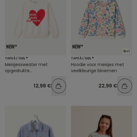
+1
TAPE À L'OEIL ®
TAPE À L'OEIL ®
Meisjessweater met
Hoodie voor meisjes met
opgedrukte
veelkleurige bloemen
hartjesboodschap
12,99 €
22,99 €