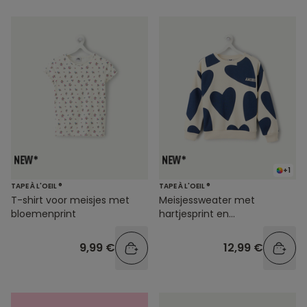
+1
TAPE À L'OEIL ®
TAPE À L'OEIL ®
T-shirt voor meisjes met
Meisjessweater met
bloemenprint
hartjesprint en
contrasterende tekst
9,99 €
12,99 €