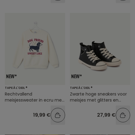
TAPE À L'OEIL ®
TAPE À L'OEIL ®
Rechtvallend
Zwarte hoge sneakers voor
meisjessweater in ecru met
meisjes met glitters en
print
hartjes
19,99 €
27,99 €