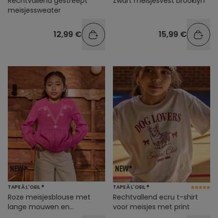
Rechtvallend gestreept
Zwart meisjesvest brooklyn
meisjessweater
12,99 €
15,99 €
TAPE À L'OEIL ®
TAPE À L'OEIL ®
Roze meisjesblouse met
Rechtvallend ecru t-shirt
lange mouwen en
voor meisjes met print
borduursels