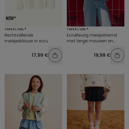
TAPE À L'OEIL ®
TAPE À L'OEIL ®
Rechtvallende
Ecrukleurig meisjeshemd
meisjesblouse in ecru
met lange mouwen en
ruches
17,99 €
19,99 €