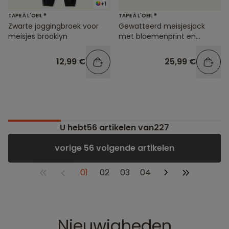
+1
TAPE À L'OEIL ®
TAPE À L'OEIL ®
Zwarte joggingbroek voor
Gewatteerd meisjesjack
meisjes brooklyn
met bloemenprint en
ritssluiting
12,99 €
25,99 €
U hebt
56
artikelen van227
vorige 56 volgende artikelen
01
02
03
04
Nieuwigheden