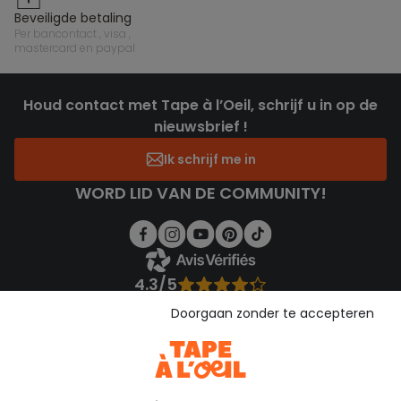
beveiligde betaling
per bancontact , visa ,
mastercard en paypal
Houd contact met Tape à l’Oeil, schrijf u in op de
nieuwsbrief !
Ik schrijf me in
WORD LID VAN DE COMMUNITY!
4.3/5
Gebaseerd op 1.356 beoordelingen die gecontroleerd zijn
Doorgaan zonder te accepteren
Bekijk de vertrouwensverklaring
Bekijk de algemene voorwaarden
Download onze applicatie