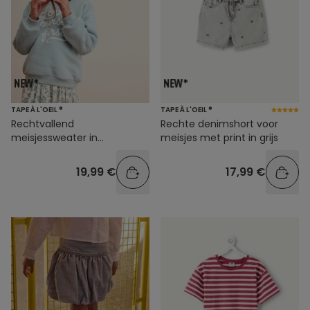
TAPE À L'OEIL ®
TAPE À L'OEIL ®
Rechtvallend
Rechte denimshort voor
meisjessweater in
meisjes met print in grijs
pastelblauw
19,99 €
17,99 €