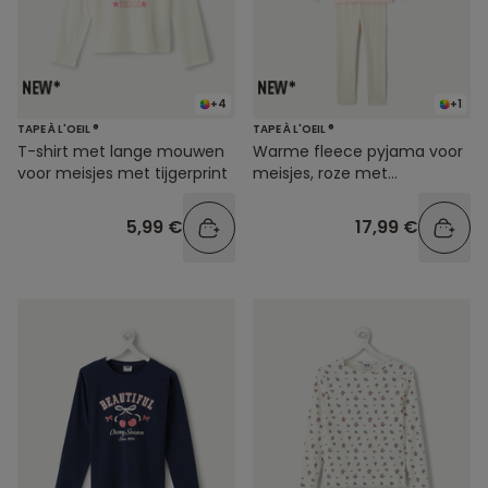
+4
+1
TAPE À L'OEIL ®
TAPE À L'OEIL ®
T-shirt met lange mouwen
Warme fleece pyjama voor
voor meisjes met tijgerprint
meisjes, roze met
hartjesprint
5,99 €
17,99 €