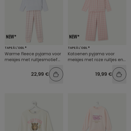
TAPE À L'OEIL ®
TAPE À L'OEIL ®
Warme fleece pyjama voor
Katoenen pyjama voor
meisjes met ruitjesmotief
meisjes met roze ruitjes en
en trekkoord
een kraag met ruches
22,99 €
19,99 €