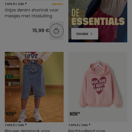
TAPE À L'OEIL ®
Grijze denim shortrok voor
meisjes met ritssluiting
15,99 €
TAPE À L'OEIL ®
TAPE À L'OEIL ®
Blauwe denimrok voor
Rechtvallend roze