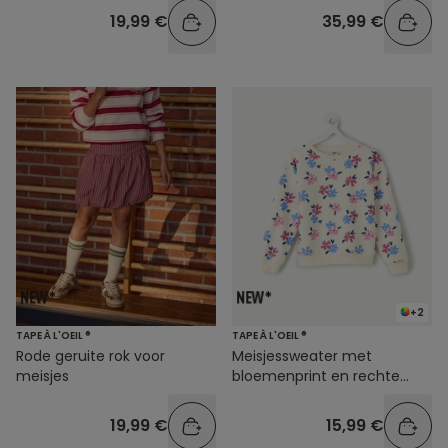
19,99 €
35,99 €
+2
TAPE À L'OEIL ®
TAPE À L'OEIL ®
Rode geruite rok voor
Meisjessweater met
meisjes
bloemenprint en rechte
pasvorm
19,99 €
15,99 €