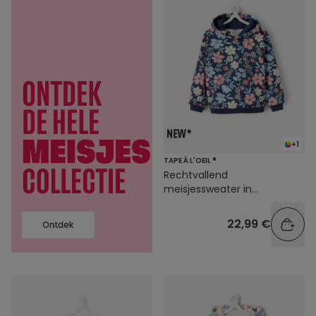
+1
TAPE À L'OEIL ®
Rechtvallend
meisjessweater in
marineblauw met
bloemenprint
22,99 €