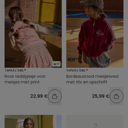
+1
TAPE À L'OEIL ®
TAPE À L'OEIL ®
Roze teddyjasje voor
Bordeauxrood meisjesvest
meisjes met print
met rits en opschrift
22,99 €
25,99 €