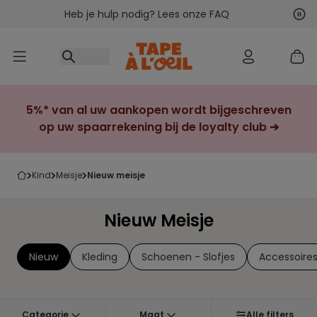
Heb je hulp nodig? Lees onze FAQ
Ga naar inhoud
Vol
Vor
5%* van al uw aankopen wordt bijgeschreven
op uw spaarrekening bij de loyalty club ➔
kind
meisje
nieuw meisje
Nieuw Meisje
Nieuw
Kleding
Schoenen - Slofjes
Accessoire
Categorie
Maat
Alle filters