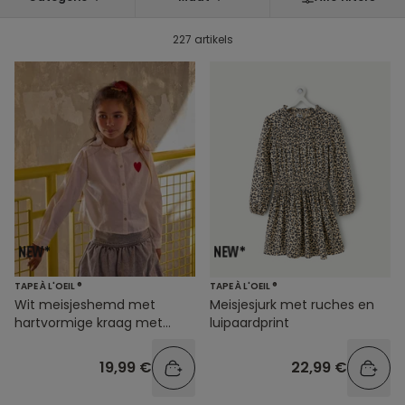
227 artikels
TAPE À L'OEIL ®
TAPE À L'OEIL ®
Wit meisjeshemd met
Meisjesjurk met ruches en
hartvormige kraag met
luipaardprint
ruches
19,99 €
22,99 €