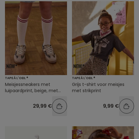
TAPE À L'OEIL ®
TAPE À L'OEIL ®
Meisjessneakers met
Grijs t-shirt voor meisjes
luipaardprint, beige, met
met strikprint
veters
29,99 €
9,99 €