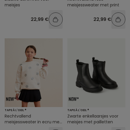
meisjes
meisjessweater met print
22,99 €
22,99 €
TAPE À L'OEIL ®
TAPE À L'OEIL ®
Rechtvallend
Zwarte enkellaarsjes voor
meisjessweater in ecru met
meisjes met pailletten
pailletten