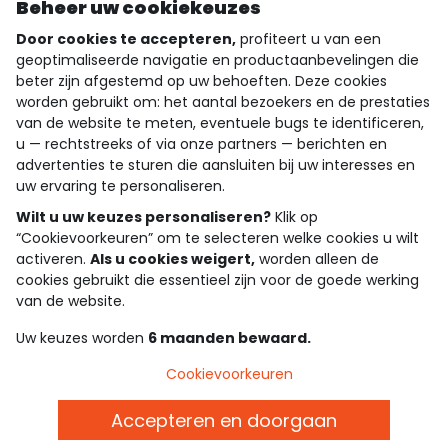
Ontdek onze applicatie
Beheer uw cookiekeuzes
Door cookies te accepteren,
profiteert u van een
geoptimaliseerde navigatie en productaanbevelingen die
beter zijn afgestemd op uw behoeften. Deze cookies
wie zijn we?
worden gebruikt om: het aantal bezoekers en de prestaties
van de website te meten, eventuele bugs te identificeren,
hulp nodig
u — rechtstreeks of via onze partners — berichten en
advertenties te sturen die aansluiten bij uw interesses en
loyalty club
uw ervaring te personaliseren.
onze catalogus
Wilt u uw keuzes personaliseren?
Klik op
“Cookievoorkeuren” om te selecteren welke cookies u wilt
activeren.
Als u cookies weigert,
worden alleen de
cookies gebruikt die essentieel zijn voor de goede werking
Algemene verkoop en gebruiksvoorwaarden
van de website.
Privacybeleid
*Aanbiedingsvoorwaarden
Uw keuzes worden
6 maanden bewaard.
Cookies en persoonsgegevens
Accessibilité : partiellement conforme
Cookievoorkeuren
Cookie settings
Accepteren en doorgaan
Belgie - NL