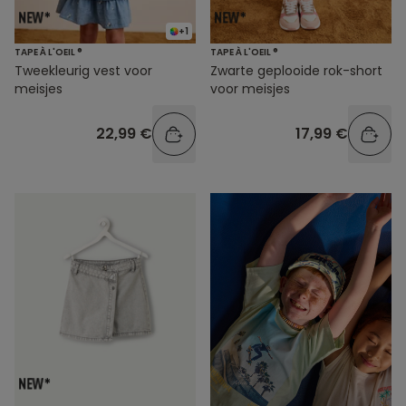
+1
TAPE À L'OEIL ®
TAPE À L'OEIL ®
Tweekleurig vest voor
Zwarte geplooide rok-short
meisjes
voor meisjes
22,99 €
17,99 €