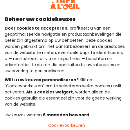
Download onze applicatie
Ontdek onze applicatie
Beheer uw cookiekeuzes
Door cookies te accepteren,
profiteert u van een
geoptimaliseerde navigatie en productaanbevelingen die
beter zijn afgestemd op uw behoeften. Deze cookies
wie zijn we?
worden gebruikt om: het aantal bezoekers en de prestaties
van de website te meten, eventuele bugs te identificeren,
hulp nodig
u — rechtstreeks of via onze partners — berichten en
advertenties te sturen die aansluiten bij uw interesses en
loyalty club
uw ervaring te personaliseren.
onze catalogus
Wilt u uw keuzes personaliseren?
Klik op
“Cookievoorkeuren” om te selecteren welke cookies u wilt
activeren.
Als u cookies weigert,
worden alleen de
cookies gebruikt die essentieel zijn voor de goede werking
Algemene verkoop en gebruiksvoorwaarden
van de website.
Privacybeleid
*Aanbiedingsvoorwaarden
Uw keuzes worden
6 maanden bewaard.
Cookies en persoonsgegevens
Accessibilité : partiellement conforme
Cookievoorkeuren
Cookie settings