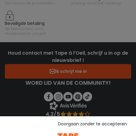
des tonnes de possibilités !
levering vanaf 10€ aankoop
beveiligde betaling
per bancontact , visa ,
mastercard en paypal
Houd contact met Tape à l’Oeil, schrijf u in op de
nieuwsbrief !
Ik schrijf me in
WORD LID VAN DE COMMUNITY!
4.3/5
Gebaseerd op 1.355 beoordelingen die gecontroleerd zijn
Doorgaan zonder te accepteren
Bekijk de vertrouwensverklaring
Bekijk de algemene voorwaarden