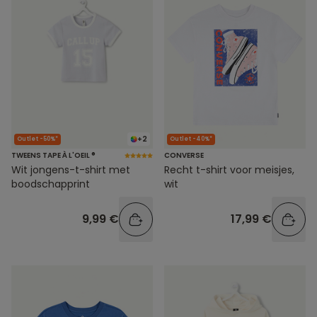
+2
Outlet -50%*
Outlet -40%*
TWEENS TAPE À L'OEIL ®
CONVERSE
Wit jongens-t-shirt met
Recht t-shirt voor meisjes,
boodschapprint
wit
9,99 €
17,99 €