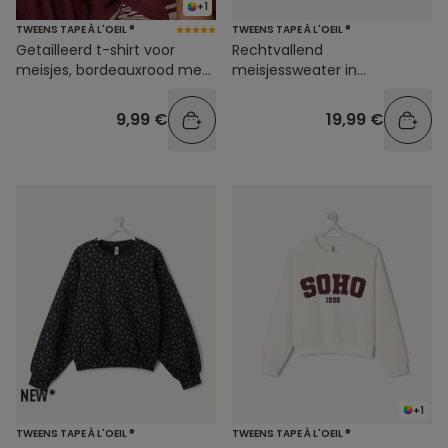
+1
TWEENS TAPE À L'OEIL ®
TWEENS TAPE À L'OEIL ®
Getailleerd t-shirt voor
Rechtvallend
meisjes, bordeauxrood met
meisjessweater in
strepen
bordeauxrood met print
9,99 €
19,99 €
+1
TWEENS TAPE À L'OEIL ®
TWEENS TAPE À L'OEIL ®