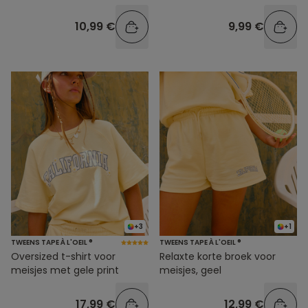
10,99 €
9,99 €
+3
+1
TWEENS TAPE À L'OEIL ®
TWEENS TAPE À L'OEIL ®
Oversized t-shirt voor
Relaxte korte broek voor
meisjes met gele print
meisjes, geel
17,99 €
12,99 €