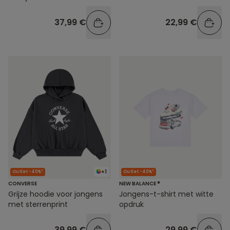
37,99 €
22,99 €
+1
Outlet -40%*
Outlet -40%*
CONVERSE
NEW BALANCE ®
Grijze hoodie voor jongens
Jongens-t-shirt met witte
met sterrenprint
opdruk
39,99 €
29,99 €