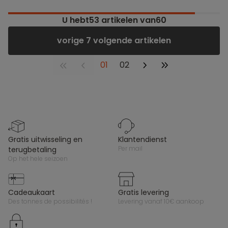
U hebt
53
artikelen van60
vorige 7 volgende artikelen
01
02
gratis uitwisseling en
klantendienst
per mail
terugbetaling
op het hele seizoen
cadeaukaart
gratis levering
des tonnes de possibilités !
levering vanaf 10€ aankoop