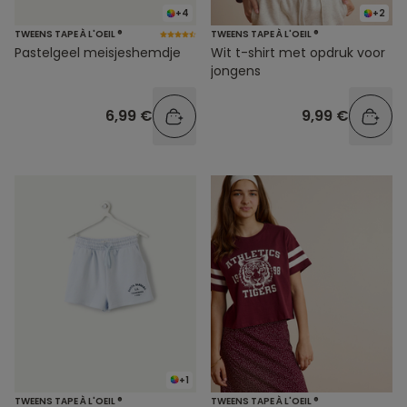
+4
+2
TWEENS TAPE À L'OEIL ®
TWEENS TAPE À L'OEIL ®
Pastelgeel meisjeshemdje
Wit t-shirt met opdruk voor
jongens
6,99 €
9,99 €
+1
TWEENS TAPE À L'OEIL ®
TWEENS TAPE À L'OEIL ®