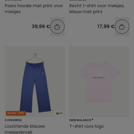
Paars hoodie met print voor
Recht t-shirt voor meisjes,
meisjes
blauw met print
39,99 €
17,99 €
+1
Outlet -30%*
CONVERSE
NEW BALANCE ®
Loszittende blauwe
T-shirt roos logo
meisjesbroek