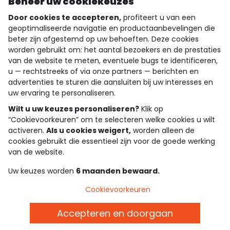
Beheer uw cookiekeuzes
Door cookies te accepteren,
profiteert u van een
geoptimaliseerde navigatie en productaanbevelingen die
beter zijn afgestemd op uw behoeften. Deze cookies
wie zijn we?
worden gebruikt om: het aantal bezoekers en de prestaties
van de website te meten, eventuele bugs te identificeren,
hulp nodig
u — rechtstreeks of via onze partners — berichten en
advertenties te sturen die aansluiten bij uw interesses en
loyalty club
uw ervaring te personaliseren.
onze catalogus
Wilt u uw keuzes personaliseren?
Klik op
“Cookievoorkeuren” om te selecteren welke cookies u wilt
activeren.
Als u cookies weigert,
worden alleen de
cookies gebruikt die essentieel zijn voor de goede werking
Algemene verkoop en gebruiksvoorwaarden
van de website.
Privacybeleid
*Aanbiedingsvoorwaarden
Uw keuzes worden
6 maanden bewaard.
Cookies en persoonsgegevens
Accessibilité : partiellement conforme
Cookievoorkeuren
Cookie settings
Accepteren en doorgaan
Belgie - NL