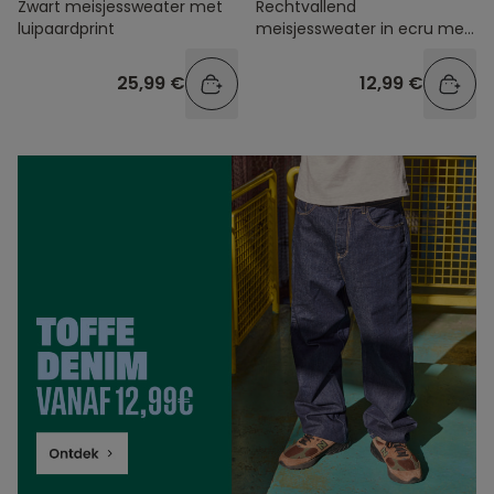
Zwart meisjessweater met
Rechtvallend
luipaardprint
meisjessweater in ecru met
print
25,99 €
12,99 €