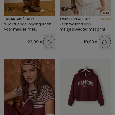
+3
TWEENS TAPE À L'OEIL ®
TWEENS TAPE À L'OEIL ®
Wijdvallende joggingbroek
Rechtvallend grijs
voor meisjes met
meisjessweater met print
luipaardprint
22,99 €
19,99 €