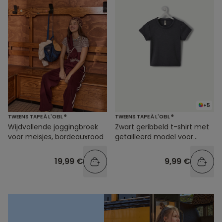
+5
TWEENS TAPE À L'OEIL ®
TWEENS TAPE À L'OEIL ®
Wijdvallende joggingbroek
Zwart geribbeld t-shirt met
voor meisjes, bordeauxrood
getailleerd model voor
meisjes
19,99 €
9,99 €