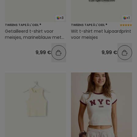
+3
+1
TWEENS TAPE À L'OEIL ®
TWEENS TAPE À L'OEIL ®
Getailleerd t-shirt voor
Wit t-shirt met luipaardprint
meisjes, marineblauw met
voor meisjes
print
9,99 €
9,99 €