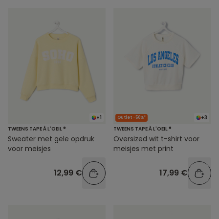
+1
+3
Outlet -50%*
TWEENS TAPE À L'OEIL ®
TWEENS TAPE À L'OEIL ®
Sweater met gele opdruk
Oversized wit t-shirt voor
voor meisjes
meisjes met print
12,99 €
17,99 €