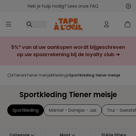
Heb je hulp nodig? Lees onze FAQ
Ga naar inhoud
Vol
Vor
5%* van al uw aankopen wordt bijgeschreven
op uw spaarrekening bij de loyalty club ➔
tiener
tiener meisje
kleding
sportkleding tiener meisje
Sportkleding Tiener meisje
Sportkleding
Mantel - Donsjas - Jas
Trui - Sweatsh
Categorie
Maat
Alle filters