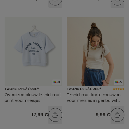
+3
+5
TWEENS TAPE À L'OEIL ®
TWEENS TAPE À L'OEIL ®
Oversized blauw t-shirt met
T-shirt met korte mouwen
print voor meisjes
voor meisjes in geribd wit
biologisch katoen
17,99 €
9,99 €