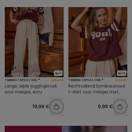
+1
+3
TWEENS TAPE À L'OEIL ®
TWEENS TAPE À L'OEIL ®
Lange, wijde joggingbroek
Rechtvallend bordeauxrood
voor meisjes, ecru
t-shirt voor meisjes met
opdruk
19,99 €
9,99 €