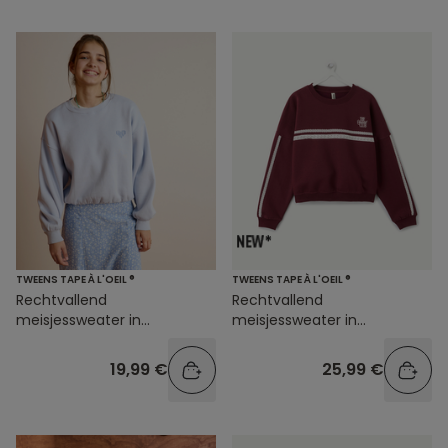
TWEENS TAPE À L'OEIL ®
TWEENS TAPE À L'OEIL ®
Rechtvallend
Rechtvallend
meisjessweater in
meisjessweater in
pastelblauw
bordeauxrood
19,99 €
25,99 €