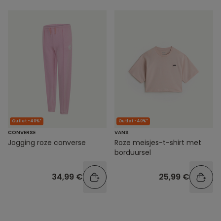
Outlet -40%*
Outlet -40%*
CONVERSE
VANS
Jogging roze converse
Roze meisjes-t-shirt met
borduursel
34,99 €
25,99 €