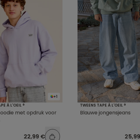
+1
E À L'OEIL ®
TWEENS TAPE À L'OEIL ®
hoodie met opdruk voor
Blauwe jongensjeans
n
22,99 €
25,9