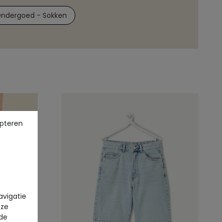
ndergoed - Sokken
pteren
avigatie
eze
 de