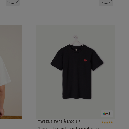
+3
TWEENS TAPE À L'OEIL ®
or
Zwart t-shirt met print voor