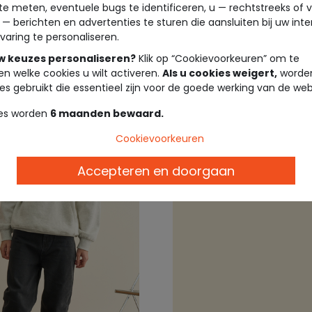
te meten, eventuele bugs te identificeren, u — rechtstreeks of 
 — berichten en advertenties te sturen die aansluiten bij uw int
varing te personaliseren.
E À L'OEIL ®
TWEENS TAPE À L'OEIL ®
uw keuzes personaliseren?
Klik op “Cookievoorkeuren” om te
t-shirt met oversized
Grijze rechte bermuda 
en welke cookies u wilt activeren.
Als u cookies weigert,
worden
nt
jongens
es gebruikt die essentieel zijn voor de goede werking van de web
es worden
6 maanden bewaard.
9,99 €
19,9
Cookievoorkeuren
Accepteren en doorgaan