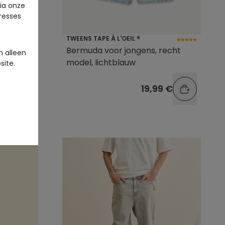
via onze
eresses
TWEENS TAPE À L'OEIL ®
voor
Bermuda voor jongens, recht
 alleen
model, lichtblauw
site.
9 €
19,99 €