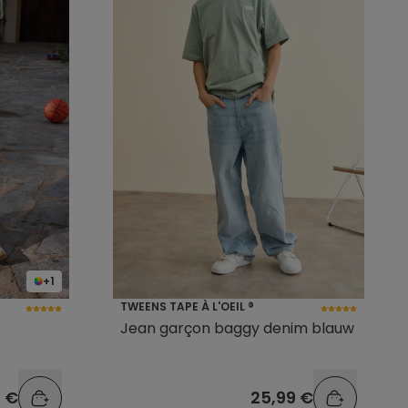
+1
TWEENS TAPE À L'OEIL ®
Jean garçon baggy denim blauw
9 €
25,99 €