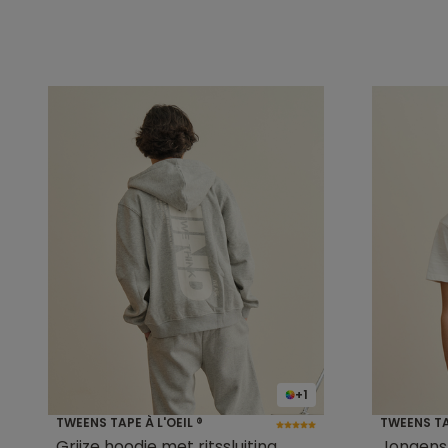
+1
TWEENS TAPE À L'OEIL ®
TWEENS TAP
Grijze hoodie met ritssluiting
Jongens-