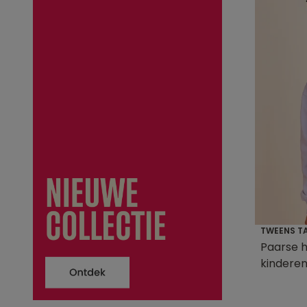
TWEENS TAP
Paarse 
kindere