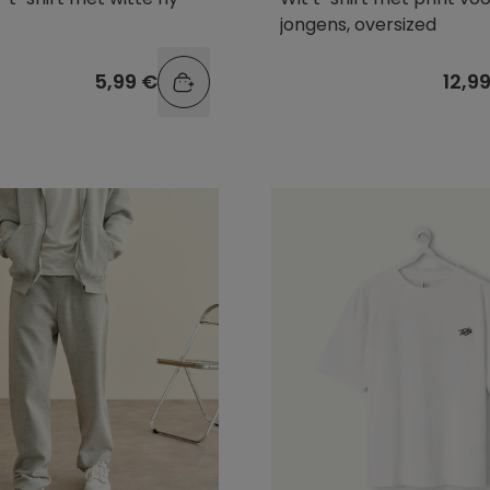
jongens, oversized
5,99 €
12,9