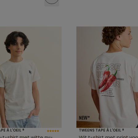
E À L'OEIL ®
TWEENS TAPE À L'OEIL ®
t-shirt met witte ny-
Wit t-shirt met print vo