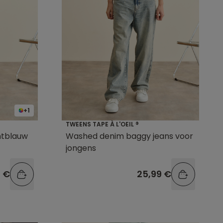
+1
TWEENS TAPE À L'OEIL ®
htblauw
Washed denim baggy jeans voor
jongens
9 €
25,99 €