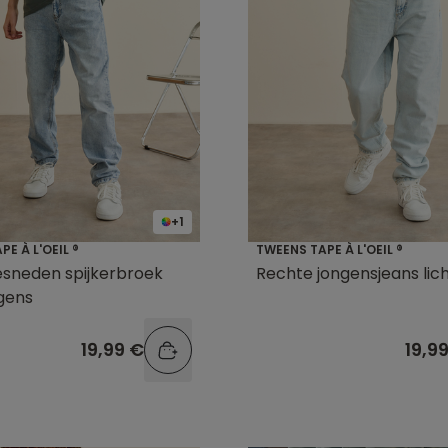
+1
E À L'OEIL ®
TWEENS TAPE À L'OEIL ®
esneden spijkerbroek
Rechte jongensjeans lic
gens
19,99 €
19,9