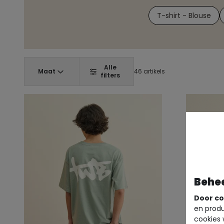
T-shirt - Blouse
Alle
Maat
46 artikels
filters
Behe
Door co
en produ
cookies 