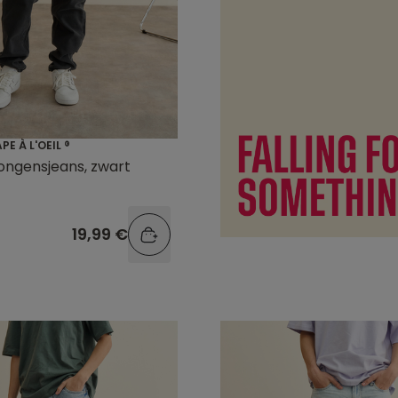
E À L'OEIL ®
ongensjeans, zwart
19,99 €