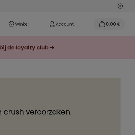
Volgen
Vorige
Winkel
Account
0,00 €
j de loyalty club ➔
en crush veroorzaken.