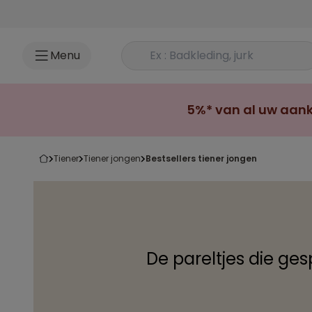
Ga naar inhoud
Rechercher un produit
Menu
5%* van al uw aank
tiener
tiener jongen
bestsellers tiener jongen
De pareltjes die ges