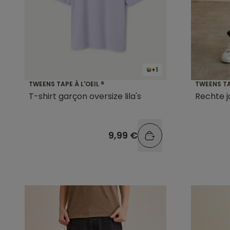
+1
TWEENS TAPE À L'OEIL ®
TWEENS TAP
T-shirt garçon oversize lila's
Rechte j
9,99 €