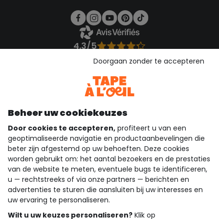
4.3/5
Gebaseerd op 1.356 beoordelingen die gecontroleerd zijn
Doorgaan zonder te accepteren
Bekijk de vertrouwensverklaring
Bekijk de algemene voorwaarden
Download onze applicatie
Ontdek onze applicatie
Beheer uw cookiekeuzes
Door cookies te accepteren,
profiteert u van een
geoptimaliseerde navigatie en productaanbevelingen die
beter zijn afgestemd op uw behoeften. Deze cookies
wie zijn we?
worden gebruikt om: het aantal bezoekers en de prestaties
van de website te meten, eventuele bugs te identificeren,
hulp nodig
u — rechtstreeks of via onze partners — berichten en
advertenties te sturen die aansluiten bij uw interesses en
loyalty club
uw ervaring te personaliseren.
Wilt u uw keuzes personaliseren?
Klik op
onze catalogus