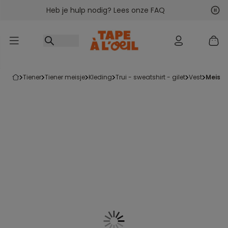
Heb je hulp nodig? Lees onze FAQ
Ga naar inhoud
Vol
Vor
tiener
tiener meisje
kleding
trui - sweatshirt - gilet
vest
meisj