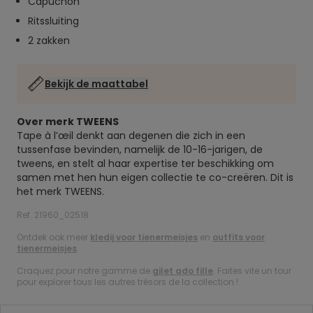
Capuchon
Ritssluiting
2 zakken
Bekijk de maattabel
Over merk TWEENS
Tape à l’œil denkt aan degenen die zich in een
tussenfase bevinden, namelijk de 10-16-jarigen, de
tweens, en stelt al haar expertise ter beschikking om
samen met hen hun eigen collectie te co-creëren. Dit is
het merk TWEENS.
Ref. 21960_02518
Ontdek ook meer
kledij voor tienermeisjes
en
outfits voor
tienermeisjes
.
Craquez pour notre gamme de
gilet ado fille
. Faites vite un tour
pour explorer tous les autres trésors de la collection !