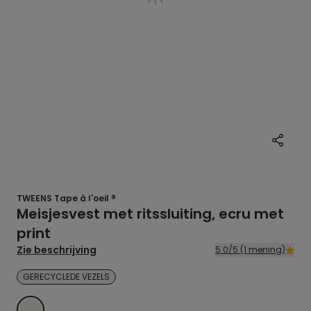
TWEENS Tape à l'oeil ®
Meisjesvest met ritssluiting, ecru met
print
Zie beschrijving
5.0/5 (1 mening)
GERECYCLEDE VEZELS
ECRU