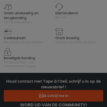
gratis uitwisseling en
klantendienst
per mail
terugbetaling
op het hele seizoen
cadeaukaart
gratis levering
des tonnes de possibilités !
levering vanaf 10€ aankoop
beveiligde betaling
per bancontact , visa ,
mastercard en paypal
Houd contact met Tape à l’Oeil, schrijf u in op de
nieuwsbrief !
Ik schrijf me in
WORD LID VAN DE COMMUNITY!