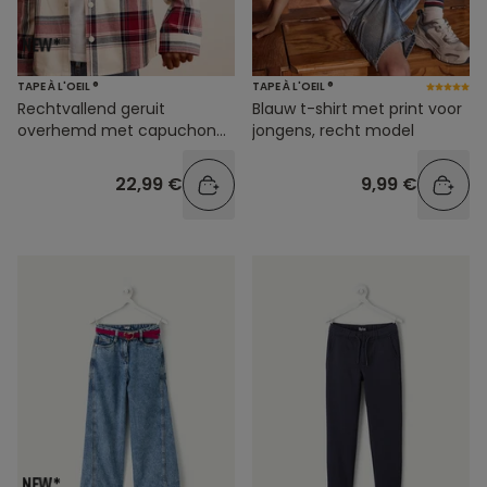
TAPE À L'OEIL ®
TAPE À L'OEIL ®
Rechtvallend geruit
Blauw t-shirt met print voor
overhemd met capuchon
jongens, recht model
voor jongens
22,99 €
9,99 €