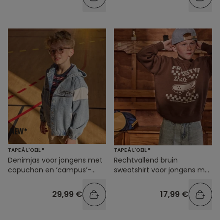
TAPE À L'OEIL ®
TAPE À L'OEIL ®
Denimjas voor jongens met
Rechtvallend bruin
capuchon en ‘campus’-
sweatshirt voor jongens met
opdruk
print
29,99 €
17,99 €