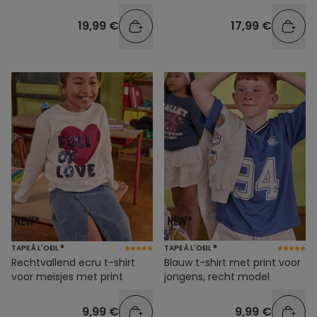
tailleband
19,99 €
17,99 €
TAPE À L'OEIL ®
TAPE À L'OEIL ®
Rechtvallend ecru t-shirt
Blauw t-shirt met print voor
voor meisjes met print
jongens, recht model
9,99 €
9,99 €