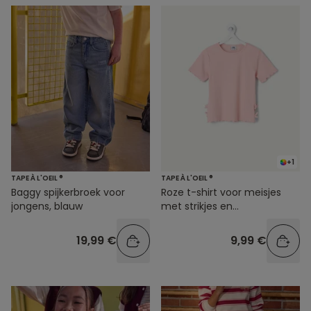
+1
TAPE À L'OEIL ®
TAPE À L'OEIL ®
Baggy spijkerbroek voor
Roze t-shirt voor meisjes
jongens, blauw
met strikjes en
ribbelpatroon
19,99 €
9,99 €