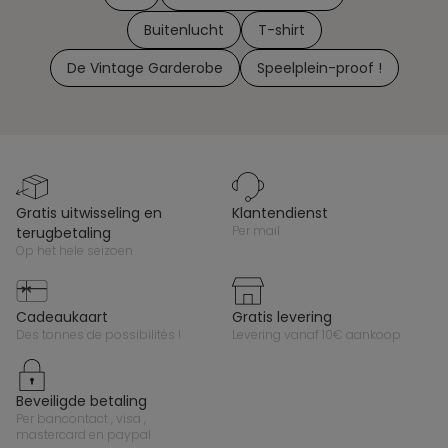
Buitenlucht
T-shirt
De Vintage Garderobe
Speelplein-proof !
gratis uitwisseling en
klantendienst
per mail
terugbetaling
op het hele seizoen
cadeaukaart
gratis levering
des tonnes de possibilités !
levering vanaf 10€ aankoop
beveiligde betaling
per bancontact , visa ,
mastercard en paypal