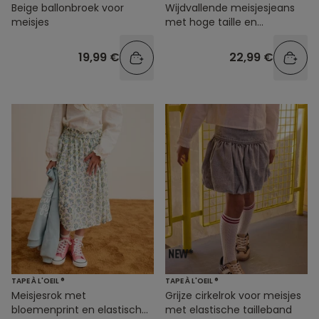
Beige ballonbroek voor
Wijdvallende meisjesjeans
meisjes
met hoge taille en
verwassen look
19,99 €
22,99 €
TAPE À L'OEIL ®
TAPE À L'OEIL ®
Meisjesrok met
Grijze cirkelrok voor meisjes
bloemenprint en elastische
met elastische tailleband