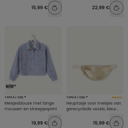
15,99 €
22,99 €
TAPE À L'OEIL ®
TAPE À L'OEIL ®
Meisjesblouse met lange
Heuptasje voor meisjes van
mouwen en streepjesprint
gerecyclede vezels, kleur
metallic goud
19,99 €
15,99 €