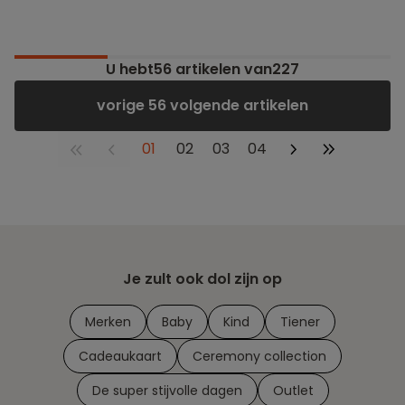
U hebt
56
artikelen van227
vorige 56 volgende artikelen
01
02
03
04
Je zult ook dol zijn op
Merken
Baby
Kind
Tiener
Cadeaukaart
Ceremony collection
De super stijvolle dagen
Outlet