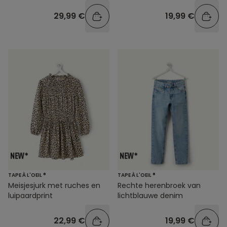
veters
tailleband
29,99 €
19,99 €
TAPE À L'OEIL ®
TAPE À L'OEIL ®
Meisjesjurk met ruches en
Rechte herenbroek van
luipaardprint
lichtblauwe denim
22,99 €
19,99 €