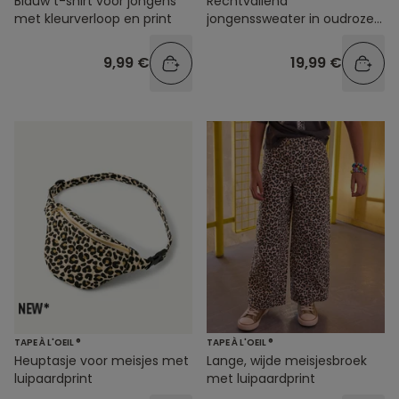
Blauw t-shirt voor jongens
Rechtvallend
met kleurverloop en print
jongenssweater in oudroze
met print
9,99 €
19,99 €
TAPE À L'OEIL ®
TAPE À L'OEIL ®
Heuptasje voor meisjes met
Lange, wijde meisjesbroek
luipaardprint
met luipaardprint