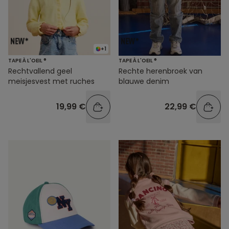
+1
TAPE À L'OEIL ®
TAPE À L'OEIL ®
Rechtvallend geel
Rechte herenbroek van
meisjesvest met ruches
blauwe denim
19,99 €
22,99 €