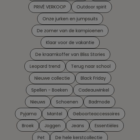
PRIVÉ VERKOOP
Outdoor spirit
Onze jurken en jumpsuits
De zomer van de kampioenen
Klaar voor de vakantie
De kraamkoffer van Bliss Stories
Leopard trend
Terug naar school
Nieuwe collectie
Black Friday
Spellen - Boeken
Cadeauwinkel
Nieuws
Schoenen
Badmode
Pyjama
Mantel
Geboorteaccessoires
Broek
Joggen
Jeans
Essentiëles
Pet
De hele kerstcollectie