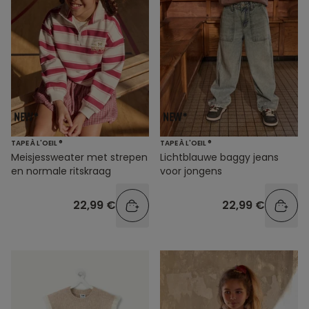
TAPE À L'OEIL ®
TAPE À L'OEIL ®
Meisjessweater met strepen
Lichtblauwe baggy jeans
en normale ritskraag
voor jongens
22,99 €
22,99 €