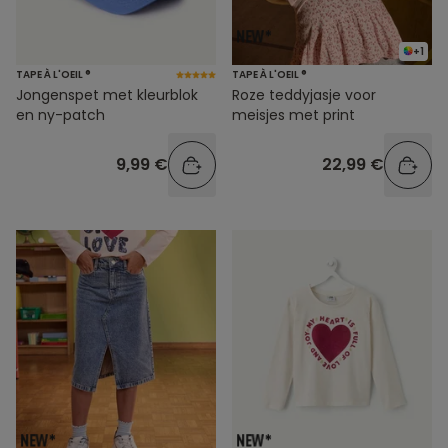
+1
TAPE À L'OEIL ®
TAPE À L'OEIL ®
Jongenspet met kleurblok
Roze teddyjasje voor
en ny-patch
meisjes met print
9,99 €
22,99 €