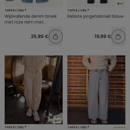
+1
TAPE À L'OEIL ®
TAPE À L'OEIL ®
Wijdvallende denim broek
Relaxte jongensbroek blauw
met roze riem met
hartjesmotief
25,99 €
19,99 €
+1
TAPE À L'OEIL ®
TAPE À L'OEIL ®