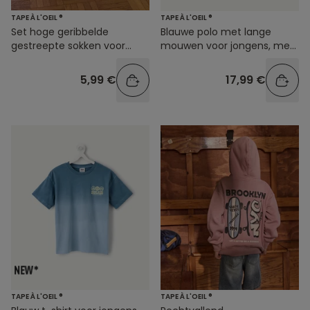
TAPE À L'OEIL ®
TAPE À L'OEIL ®
Set hoge geribbelde
Blauwe polo met lange
gestreepte sokken voor
mouwen voor jongens, met
meisjes
print
5,99 €
17,99 €
TAPE À L'OEIL ®
TAPE À L'OEIL ®