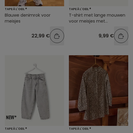
TAPE À L'OEIL ®
TAPE À L'OEIL ®
Blauwe denimrok voor
T-shirt met lange mouwen
meisjes
voor meisjes met
hartjesprint
22,99 €
9,99 €
TAPE À L'OEIL ®
TAPE À L'OEIL ®