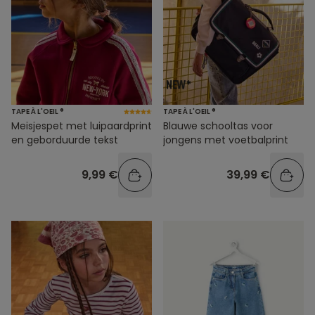
TAPE À L'OEIL ®
TAPE À L'OEIL ®
Meisjespet met luipaardprint
Blauwe schooltas voor
en geborduurde tekst
jongens met voetbalprint
9,99 €
39,99 €