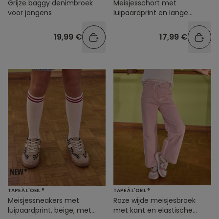
Grijze baggy denimbroek
Meisjesschort met
voor jongens
luipaardprint en lange
mouwen
19,99 €
17,99 €
TAPE À L'OEIL ®
TAPE À L'OEIL ®
Meisjessneakers met
Roze wijde meisjesbroek
luipaardprint, beige, met
met kant en elastische