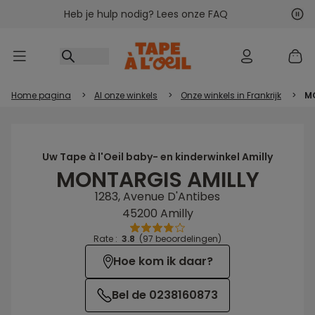
Heb je hulp nodig? Lees onze FAQ
Ga naar inhoud
Vol
Vor
Home pagina
>
Al onze winkels
>
Onze winkels in Frankrijk
>
M
Uw Tape à l'Oeil baby- en kinderwinkel Amilly
MONTARGIS AMILLY
1283, Avenue D'Antibes
45200 Amilly
Rate :
3.8
(97 beoordelingen)
Hoe kom ik daar?
Bel de 0238160873