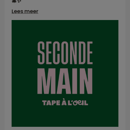
🎄✨
Lees meer