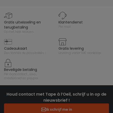
gratis uitwisseling en
klantendienst
per mail
terugbetaling
op het hele seizoen
cadeaukaart
gratis levering
des tonnes de possibilités !
levering vanaf 10€ aankoop
beveiligde betaling
per bancontact , visa ,
mastercard en paypal
Houd contact met Tape à l’Oeil, schrijf u in op de
nieuwsbrief !
Ik schrijf me in