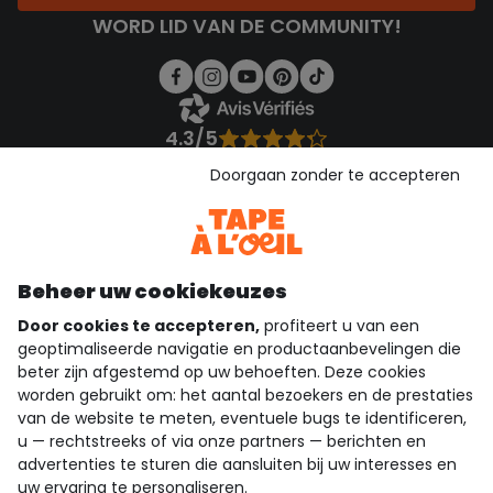
WORD LID VAN DE COMMUNITY!
4.3/5
Gebaseerd op 1.355 beoordelingen die gecontroleerd zijn
Doorgaan zonder te accepteren
Bekijk de vertrouwensverklaring
Bekijk de algemene voorwaarden
Download onze applicatie
Ontdek onze applicatie
Beheer uw cookiekeuzes
Door cookies te accepteren,
profiteert u van een
geoptimaliseerde navigatie en productaanbevelingen die
beter zijn afgestemd op uw behoeften. Deze cookies
wie zijn we?
worden gebruikt om: het aantal bezoekers en de prestaties
van de website te meten, eventuele bugs te identificeren,
hulp nodig
u — rechtstreeks of via onze partners — berichten en
advertenties te sturen die aansluiten bij uw interesses en
loyalty club
uw ervaring te personaliseren.