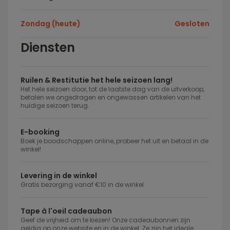
Zondag (heute)
Gesloten
Diensten
Ruilen & Restitutie het hele seizoen lang!
Het hele seizoen door, tot de laatste dag van de uitverkoop,
betalen we ongedragen en ongewassen artikelen van het
huidige seizoen terug.
E-booking
Boek je boodschappen online, probeer het uit en betaal in de
winkel!
Levering in de winkel
Gratis bezorging vanaf €10 in de winkel
Tape à l'oeil cadeaubon
Geef de vrijheid om te kiezen! Onze cadeaubonnen zijn
geldig op onze website en in de winkel. Ze zijn het ideale