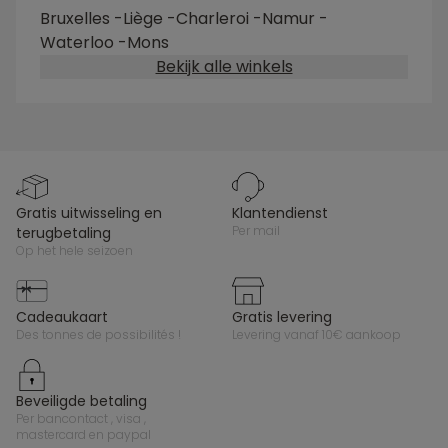
Bruxelles
-
Liège
-
Charleroi
-
Namur
-
Waterloo
-
Mons
Bekijk alle winkels
gratis uitwisseling en
klantendienst
per mail
terugbetaling
op het hele seizoen
cadeaukaart
gratis levering
des tonnes de possibilités !
levering vanaf 10€ aankoop
beveiligde betaling
per bancontact , visa ,
mastercard en paypal