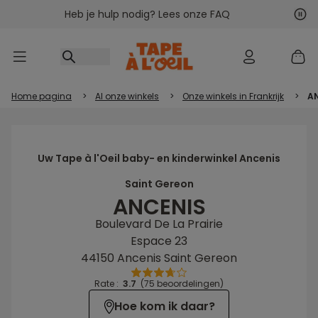
Heb je hulp nodig? Lees onze FAQ
Ga naar inhoud
Vol
Vor
Home pagina
>
Al onze winkels
>
Onze winkels in Frankrijk
>
A
Uw Tape à l'Oeil baby- en kinderwinkel Ancenis
Saint Gereon
ANCENIS
Boulevard De La Prairie
Espace 23
44150 Ancenis Saint Gereon
Rate :
3.7
(75 beoordelingen)
Hoe kom ik daar?