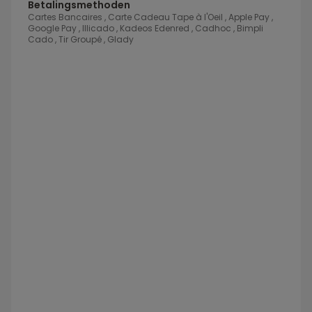
Betalingsmethoden
Cartes Bancaires , Carte Cadeau Tape à l'Oeil , Apple Pay ,
Google Pay , Illicado , Kadeos Edenred , Cadhoc , Bimpli
Cado , Tir Groupé , Glady