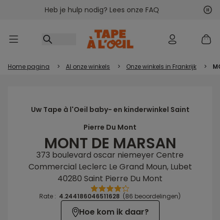
Heb je hulp nodig? Lees onze FAQ
Ga naar inhoud
Vol
Vor
Home pagina
>
Al onze winkels
>
Onze winkels in Frankrijk
>
M
Uw Tape à l'Oeil baby- en kinderwinkel Saint
Pierre Du Mont
MONT DE MARSAN
373 boulevard oscar niemeyer Centre
Commercial Leclerc Le Grand Moun, Lubet
40280 Saint Pierre Du Mont
Rate :
4.244186046511628
(86 beoordelingen)
Hoe kom ik daar?