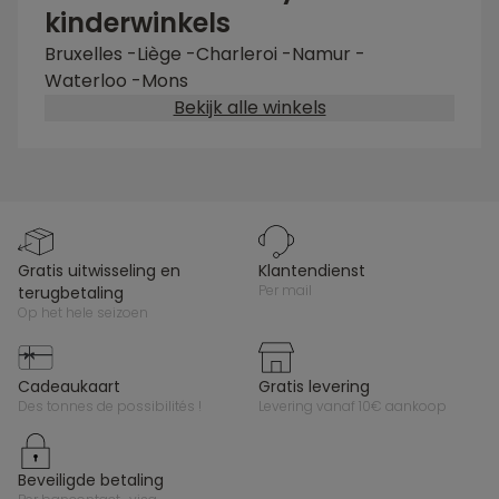
kinderwinkels
Bruxelles
-
Liège
-
Charleroi
-
Namur
-
Waterloo
-
Mons
Bekijk alle winkels
gratis uitwisseling en
klantendienst
per mail
terugbetaling
op het hele seizoen
cadeaukaart
gratis levering
des tonnes de possibilités !
levering vanaf 10€ aankoop
beveiligde betaling