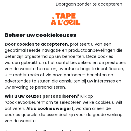
Gebaseerd op 1.357 beoordelingen die gecontroleerd zijn
Doorgaan zonder te accepteren
Bekijk de vertrouwensverklaring
Bekijk de algemene voorwaarden
Download onze applicatie
Ontdek onze applicatie
Beheer uw cookiekeuzes
Door cookies te accepteren,
profiteert u van een
geoptimaliseerde navigatie en productaanbevelingen die
beter zijn afgestemd op uw behoeften. Deze cookies
wie zijn we?
worden gebruikt om: het aantal bezoekers en de prestaties
van de website te meten, eventuele bugs te identificeren,
hulp nodig
u — rechtstreeks of via onze partners — berichten en
advertenties te sturen die aansluiten bij uw interesses en
loyalty club
uw ervaring te personaliseren.
onze catalogus
Wilt u uw keuzes personaliseren?
Klik op
“Cookievoorkeuren” om te selecteren welke cookies u wilt
activeren.
Als u cookies weigert,
worden alleen de
cookies gebruikt die essentieel zijn voor de goede werking
Algemene verkoop en gebruiksvoorwaarden
van de website.
Privacybeleid
*Aanbiedingsvoorwaarden