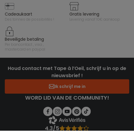
cadeaukaart
gratis levering
des tonnes de possibilités !
levering vanaf 10€ aankoop
beveiligde betaling
per bancontact , visa ,
mastercard en paypal
Houd contact met Tape à l’Oeil, schrijf u in op de
nieuwsbrief !
Ik schrijf me in
WORD LID VAN DE COMMUNITY!
4.3/5