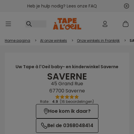
Heb je hulp nodig? Lees onze FAQ
Ga naar inhoud
Vol
Vor
Home pagina
>
Al onze winkels
>
Onze winkels in Frankrijk
>
S
Uw Tape à l'Oeil baby- en kinderwinkel Saverne
SAVERNE
45 Grand Rue
67700 Saverne
Rate :
4.9
(16 beoordelingen)
Hoe kom ik daar?
Bel de 0368048414