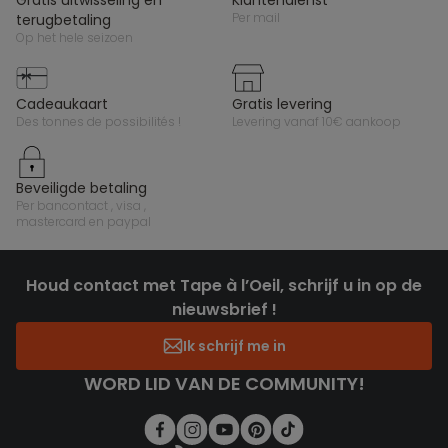
per mail
terugbetaling
op het hele seizoen
cadeaukaart
gratis levering
des tonnes de possibilités !
levering vanaf 10€ aankoop
beveiligde betaling
per bancontact , visa ,
mastercard en paypal
Houd contact met Tape à l’Oeil, schrijf u in op de
nieuwsbrief !
Ik schrijf me in
WORD LID VAN DE COMMUNITY!