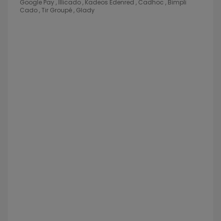
Google Pay , Illicado , Kadeos Edenred , Cadhoc , Bimpli
Cado , Tir Groupé , Glady