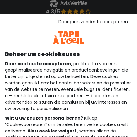
4.3/5
Gebaseerd op 1.362 beoordelingen die gecontroleerd zijn
Doorgaan zonder te accepteren
Bekijk de vertrouwensverklaring
Bekijk de algemene voorwaarden
Download onze applicatie
Ontdek onze applicatie
Beheer uw cookiekeuzes
Door cookies te accepteren,
profiteert u van een
geoptimaliseerde navigatie en productaanbevelingen die
beter zijn afgestemd op uw behoeften. Deze cookies
wie zijn we?
worden gebruikt om: het aantal bezoekers en de prestaties
van de website te meten, eventuele bugs te identificeren,
hulp nodig
u — rechtstreeks of via onze partners — berichten en
advertenties te sturen die aansluiten bij uw interesses en
loyalty club
uw ervaring te personaliseren.
onze catalogus
Wilt u uw keuzes personaliseren?
Klik op
“Cookievoorkeuren” om te selecteren welke cookies u wilt
activeren.
Als u cookies weigert,
worden alleen de