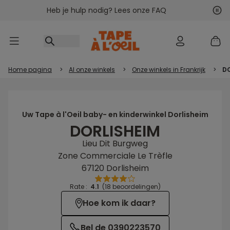
Heb je hulp nodig? Lees onze FAQ
Ga naar inhoud
Vol
Vor
Home pagina
>
Al onze winkels
>
Onze winkels in Frankrijk
>
D
Uw Tape à l'Oeil baby- en kinderwinkel Dorlisheim
DORLISHEIM
Lieu Dit Burgweg
Zone Commerciale Le Trèfle
67120 Dorlisheim
Rate :
4.1
(18 beoordelingen)
Hoe kom ik daar?
Bel de 0390223570