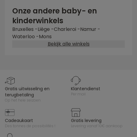
Onze andere baby- en
kinderwinkels
Bruxelles
-
Liège
-
Charleroi
-
Namur
-
Waterloo
-
Mons
Bekijk alle winkels
gratis uitwisseling en
klantendienst
per mail
terugbetaling
op het hele seizoen
cadeaukaart
gratis levering
des tonnes de possibilités !
levering vanaf 10€ aankoop