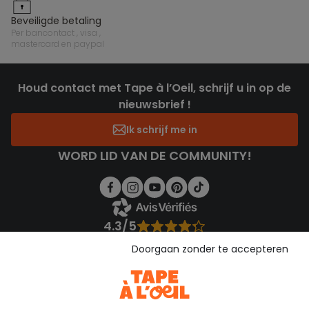
beveiligde betaling
per bancontact , visa ,
mastercard en paypal
Houd contact met Tape à l’Oeil, schrijf u in op de
nieuwsbrief !
Ik schrijf me in
WORD LID VAN DE COMMUNITY!
4.3/5
Gebaseerd op 1.357 beoordelingen die gecontroleerd zijn
Doorgaan zonder te accepteren
Bekijk de vertrouwensverklaring
Bekijk de algemene voorwaarden
Download onze applicatie