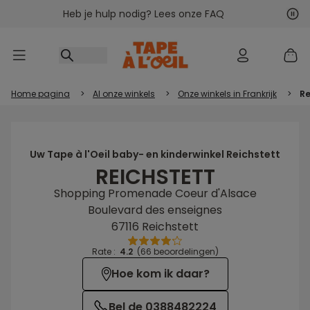
Heb je hulp nodig? Lees onze FAQ
Ga naar inhoud
Vol
Vor
Home pagina
>
Al onze winkels
>
Onze winkels in Frankrijk
>
Re
Uw Tape à l'Oeil baby- en kinderwinkel Reichstett
REICHSTETT
Shopping Promenade Coeur d'Alsace
Boulevard des enseignes
67116 Reichstett
Rate :
4.2
(66 beoordelingen)
Hoe kom ik daar?
Bel de 0388482224