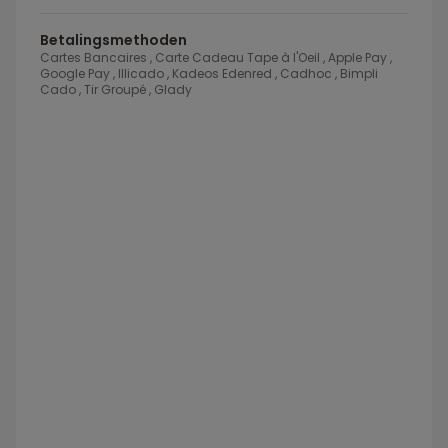
Betalingsmethoden
Cartes Bancaires , Carte Cadeau Tape à l'Oeil , Apple Pay ,
Google Pay , Illicado , Kadeos Edenred , Cadhoc , Bimpli
Cado , Tir Groupé , Glady