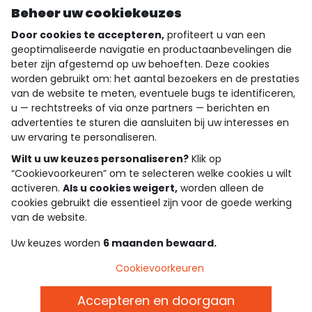
Ontdek onze applicatie
Beheer uw cookiekeuzes
Door cookies te accepteren,
profiteert u van een
geoptimaliseerde navigatie en productaanbevelingen die
beter zijn afgestemd op uw behoeften. Deze cookies
wie zijn we?
worden gebruikt om: het aantal bezoekers en de prestaties
van de website te meten, eventuele bugs te identificeren,
hulp nodig
u — rechtstreeks of via onze partners — berichten en
advertenties te sturen die aansluiten bij uw interesses en
loyalty club
uw ervaring te personaliseren.
onze catalogus
Wilt u uw keuzes personaliseren?
Klik op
“Cookievoorkeuren” om te selecteren welke cookies u wilt
activeren.
Als u cookies weigert,
worden alleen de
cookies gebruikt die essentieel zijn voor de goede werking
Algemene verkoop en gebruiksvoorwaarden
van de website.
Privacybeleid
*Aanbiedingsvoorwaarden
Uw keuzes worden
6 maanden bewaard.
Cookies en persoonsgegevens
Accessibilité : partiellement conforme
Cookievoorkeuren
Cookie settings
Accepteren en doorgaan
Belgie - NL