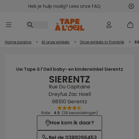
Heb je hulp nodig? Lees onze FAQ
Ga naar inhoud
Vol
Vor
Home pagina
>
Al onze winkels
>
Onze winkels in Frankrijk
>
SI
Uw Tape à l'Oeil baby- en kinderwinkel Sierentz
SIERENTZ
Rue Du Capitaine
Dreyfus Zac Hoell
68510 Sierentz
Rate :
4.5
(28 beoordelingen)
Hoe kom ik daar?
Bel de 0389266453