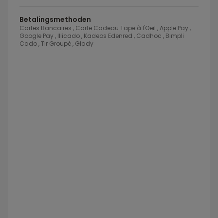
Betalingsmethoden
Cartes Bancaires , Carte Cadeau Tape à l'Oeil , Apple Pay ,
Google Pay , Illicado , Kadeos Edenred , Cadhoc , Bimpli
Cado , Tir Groupé , Glady