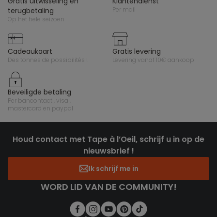
gratis uitwisseling en
klantendienst
per mail
terugbetaling
op het hele seizoen
cadeaukaart
gratis levering
des tonnes de possibilités !
levering vanaf 10€ aankoop
beveiligde betaling
per bancontact , visa ,
mastercard en paypal
Houd contact met Tape à l’Oeil, schrijf u in op de
nieuwsbrief !
Ik schrijf me in
WORD LID VAN DE COMMUNITY!