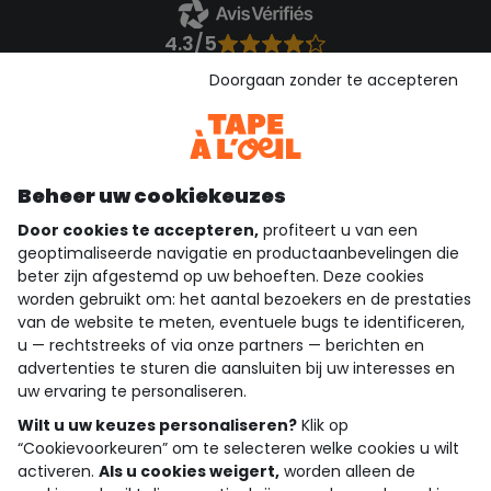
4.3/5
Gebaseerd op 1.357 beoordelingen die gecontroleerd zijn
Doorgaan zonder te accepteren
Bekijk de vertrouwensverklaring
Bekijk de algemene voorwaarden
Download onze applicatie
Ontdek onze applicatie
Beheer uw cookiekeuzes
Door cookies te accepteren,
profiteert u van een
geoptimaliseerde navigatie en productaanbevelingen die
beter zijn afgestemd op uw behoeften. Deze cookies
wie zijn we?
worden gebruikt om: het aantal bezoekers en de prestaties
van de website te meten, eventuele bugs te identificeren,
hulp nodig
u — rechtstreeks of via onze partners — berichten en
advertenties te sturen die aansluiten bij uw interesses en
loyalty club
uw ervaring te personaliseren.
onze catalogus
Wilt u uw keuzes personaliseren?
Klik op
“Cookievoorkeuren” om te selecteren welke cookies u wilt
activeren.
Als u cookies weigert,
worden alleen de