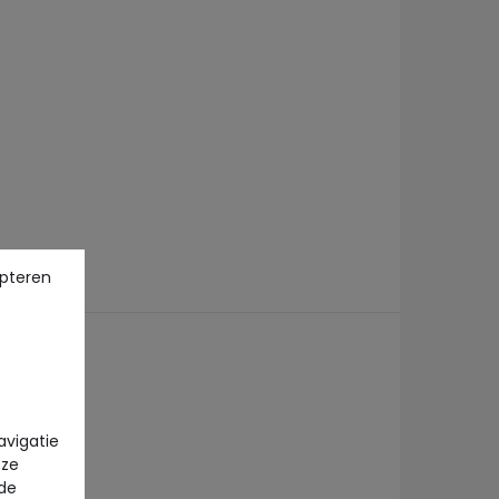
pteren
avigatie
eze
 de