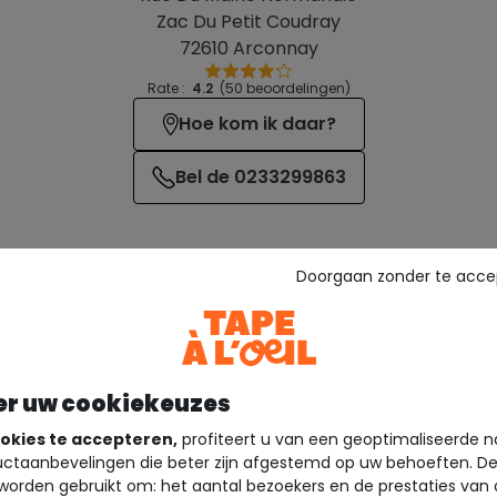
Zac Du Petit Coudray
72610 Arconnay
Rate :
4.2
(50 beoordelingen)
Hoe kom ik daar?
Bel de 0233299863
Doorgaan zonder te acce
er uw cookiekeuzes
Diensten
okies te accepteren,
profiteert u van een geoptimaliseerde n
ctaanbevelingen die beter zijn afgestemd op uw behoeften. D
worden gebruikt om: het aantal bezoekers en de prestaties van