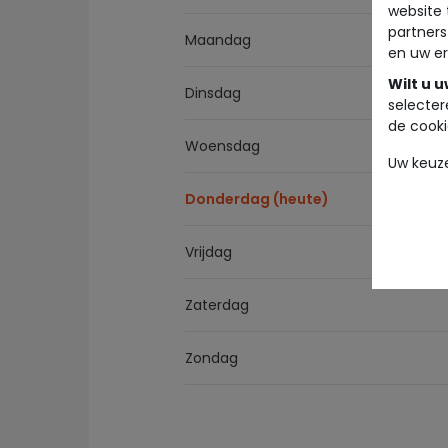
website 
partners
Maandag
en uw er
Wilt u 
Dinsdag
selecter
de cooki
Woensdag
Uw keuz
Donderdag (heute)
Vrijdag
Zaterdag
Zondag