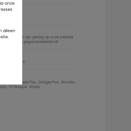
via onze
eresses
kel
 alleen
site.
 cadeaubonnen zijn geldig op onze website
cadeau voor een gegarandeerde hit!
et je aankopen!
 l'Oeil , Apple Pay , Google Pay , Illicado ,
do , Tir Groupé , Glady