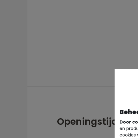
Behe
Openingstijden
Door co
en produ
cookies 