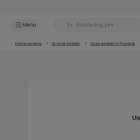
Ga naar inhoud
Rechercher un produit
Menu
Home pagina
>
Al onze winkels
>
Onze winkels in Frankrijk
Uw