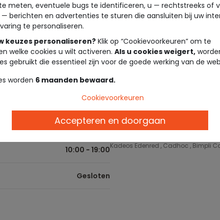
te meten, eventuele bugs te identificeren, u — rechtstreeks of 
 — berichten en advertenties te sturen die aansluiten bij uw int
10:00 - 19:00
Levering in de winkel
varing te personaliseren.
Gratis bezorging vanaf €10 in de win
uw keuzes personaliseren?
Klik op “Cookievoorkeuren” om te
10:00 - 19:00
en welke cookies u wilt activeren.
Als u cookies weigert,
worden
Tape à l'oeil cadeaubon
es gebruikt die essentieel zijn voor de goede werking van de web
Geef de vrijheid om te kiezen! Onze
en in de winkel. Ze zijn het ideale 
10:00 - 19:00
es worden
6 maanden bewaard.
Loyaliteitsprogramma
10:00 - 19:00
Cookievoorkeuren
Beloon je loyaliteit! Verdien euro's m
Accepteren en doorgaan
10:00 - 19:00
Betalingsmethoden
Cartes Bancaires , Carte Cadeau Tape à
Kadeos Edenred , Cadhoc , Bimpli Ca
10:00 - 19:00
Gesloten