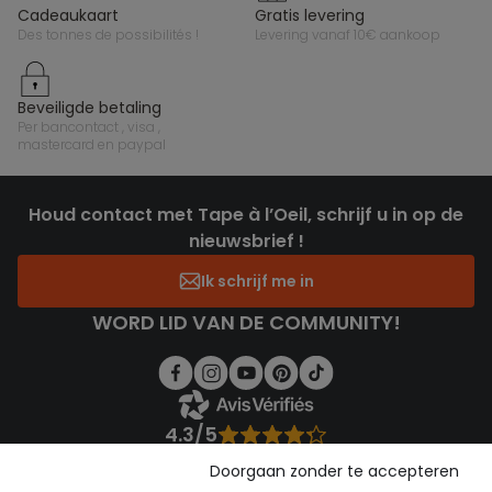
cadeaukaart
gratis levering
des tonnes de possibilités !
levering vanaf 10€ aankoop
beveiligde betaling
per bancontact , visa ,
mastercard en paypal
Houd contact met Tape à l’Oeil, schrijf u in op de
nieuwsbrief !
Ik schrijf me in
WORD LID VAN DE COMMUNITY!
4.3/5
Gebaseerd op 1.362 beoordelingen die gecontroleerd zijn
Doorgaan zonder te accepteren
Bekijk de vertrouwensverklaring