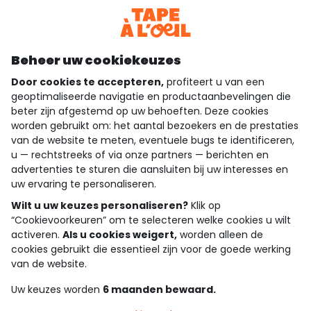
Bekijk de algemene voorwaarden
Download onze applicatie
Ontdek onze applicatie
Beheer uw cookiekeuzes
Door cookies te accepteren,
profiteert u van een
geoptimaliseerde navigatie en productaanbevelingen die
beter zijn afgestemd op uw behoeften. Deze cookies
wie zijn we?
worden gebruikt om: het aantal bezoekers en de prestaties
van de website te meten, eventuele bugs te identificeren,
hulp nodig
u — rechtstreeks of via onze partners — berichten en
advertenties te sturen die aansluiten bij uw interesses en
loyalty club
uw ervaring te personaliseren.
onze catalogus
Wilt u uw keuzes personaliseren?
Klik op
“Cookievoorkeuren” om te selecteren welke cookies u wilt
activeren.
Als u cookies weigert,
worden alleen de
cookies gebruikt die essentieel zijn voor de goede werking
Algemene verkoop en gebruiksvoorwaarden
van de website.
Privacybeleid
*Aanbiedingsvoorwaarden
Uw keuzes worden
6 maanden bewaard.
Cookies en persoonsgegevens
Accessibilité : partiellement conforme