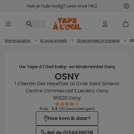
Heb je hulp nodig? Lees onze FAQ
Ga naar inhoud
Vol
Vor
Home pagina
>
Al onze winkels
>
Onze winkels in Frankrijk
>
O
Uw Tape à l'Oeil baby- en kinderwinkel Osny
OSNY
1 Chemin Des Hayettes La Croix Saint Simeon
Centre Commercial E.Leclerc Osny
95520 Osny
Rate :
3.8
(90 beoordelingen)
Hoe kom ik daar?
Bel de 0134439028