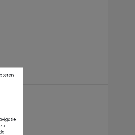
pteren
avigatie
eze
 de