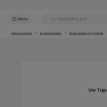
Ga naar inhoud
Rechercher un produit
Menu
Home pagina
>
Al onze winkels
>
Onze winkels in Frankrijk
Uw Tape