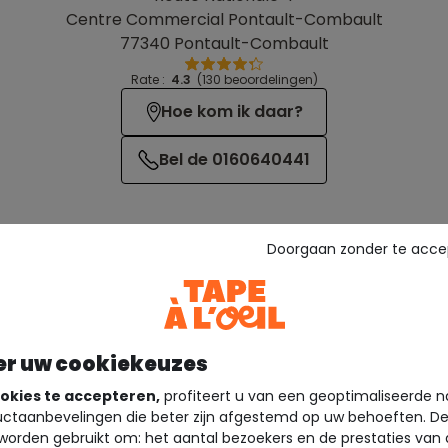
Centre Commercial Pontault-Combault
77340 Pontault-Combault
Rate :
4.3
(130 beoordelingen)
Hoe kom ik daar?
Bel de 0160640441
Doorgaan zonder te acce
er uw cookiekeuzes
Diensten
okies te accepteren,
profiteert u van een geoptimaliseerde n
ctaanbevelingen die beter zijn afgestemd op uw behoeften. D
worden gebruikt om: het aantal bezoekers en de prestaties van