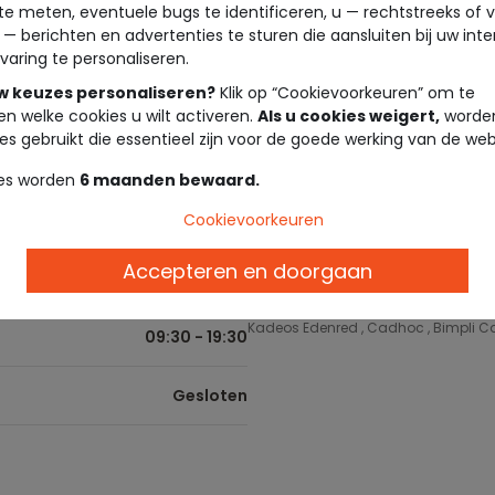
te meten, eventuele bugs te identificeren, u — rechtstreeks of 
 — berichten en advertenties te sturen die aansluiten bij uw int
09:30 - 19:30
Levering in de winkel
varing te personaliseren.
Gratis bezorging vanaf €10 in de win
uw keuzes personaliseren?
Klik op “Cookievoorkeuren” om te
09:30 - 19:30
en welke cookies u wilt activeren.
Als u cookies weigert,
worden
Tape à l'oeil cadeaubon
es gebruikt die essentieel zijn voor de goede werking van de web
Geef de vrijheid om te kiezen! Onze
en in de winkel. Ze zijn het ideale 
09:30 - 19:30
es worden
6 maanden bewaard.
Loyaliteitsprogramma
09:30 - 19:30
Cookievoorkeuren
Beloon je loyaliteit! Verdien euro's m
Accepteren en doorgaan
09:30 - 19:30
Betalingsmethoden
Cartes Bancaires , Carte Cadeau Tape à
Kadeos Edenred , Cadhoc , Bimpli Ca
09:30 - 19:30
Gesloten