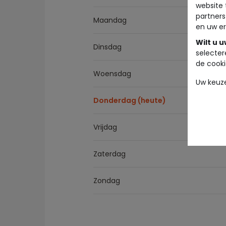
website 
partners
Maandag
en uw er
Wilt u 
Dinsdag
selecter
de cooki
Woensdag
Uw keuz
Donderdag (heute)
Vrijdag
Zaterdag
Zondag