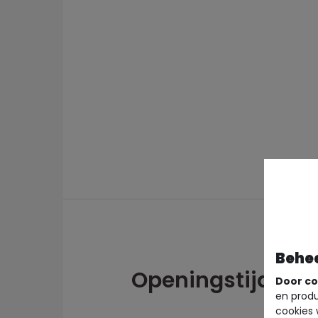
Behe
Openingstijden
Door co
en produ
cookies 