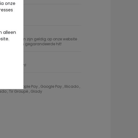
via onze
eresses
kel
 alleen
site.
 cadeaubonnen zijn geldig op onze website
cadeau voor een gegarandeerde hit!
et je aankopen!
 l'Oeil , Apple Pay , Google Pay , Illicado ,
do , Tir Groupé , Glady