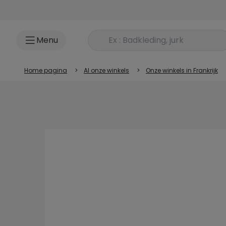
Ga naar inhoud
Rechercher un produit
Menu
Home pagina
>
Al onze winkels
>
Onze winkels in Frankrijk