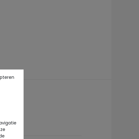
pteren
avigatie
eze
 de