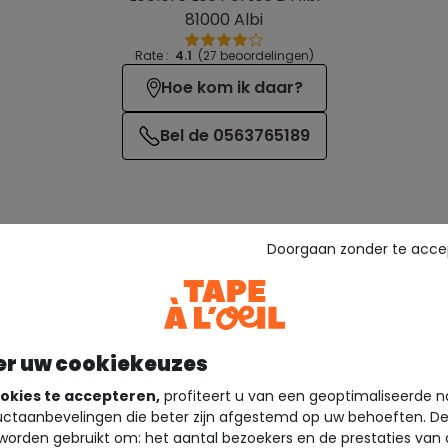
81000 Albi
Rate :
4.1
(27 beoordelingen)
Hoe kom ik daar?
Bel de 0563765189
Doorgaan zonder te acce
er uw cookiekeuzes
Diensten
okies te accepteren,
profiteert u van een geoptimaliseerde n
ctaanbevelingen die beter zijn afgestemd op uw behoeften. D
worden gebruikt om: het aantal bezoekers en de prestaties van