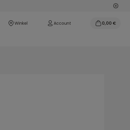
Volgen
Vorige
Winkel
Account
0,00 €