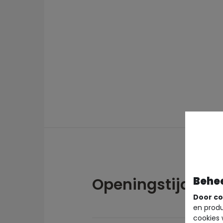
Openingstijden
Behe
Door co
en produ
cookies 