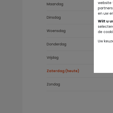
website 
Maandag
partners
en uw er
Dinsdag
Wilt u 
selecter
Woensdag
de cooki
Uw keuz
Donderdag
Vrijdag
Zaterdag (heute)
Zondag