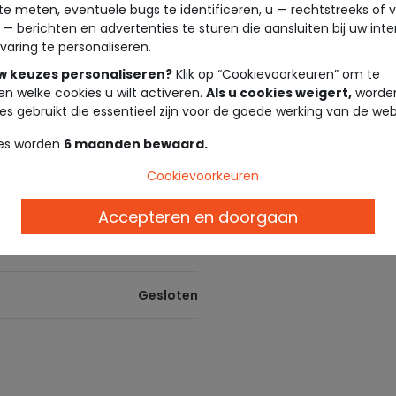
te meten, eventuele bugs te identificeren, u — rechtstreeks of 
09:00 - 19:30
Levering in de winkel
 — berichten en advertenties te sturen die aansluiten bij uw int
Gratis bezorging vanaf €10 in de win
varing te personaliseren.
09:00 - 19:30
uw keuzes personaliseren?
Klik op “Cookievoorkeuren” om te
Tape à l'oeil cadeaubon
Geef de vrijheid om te kiezen! Onze
en welke cookies u wilt activeren.
Als u cookies weigert,
worden
en in de winkel. Ze zijn het ideale 
09:00 - 19:30
es gebruikt die essentieel zijn voor de goede werking van de web
es worden
6 maanden bewaard.
Loyaliteitsprogramma
09:00 - 19:30
Beloon je loyaliteit! Verdien euro's m
Cookievoorkeuren
09:00 - 19:30
Betalingsmethoden
Accepteren en doorgaan
Cartes Bancaires , Carte Cadeau Tape à
Kadeos Edenred , Cadhoc , Bimpli Ca
09:00 - 19:30
Gesloten