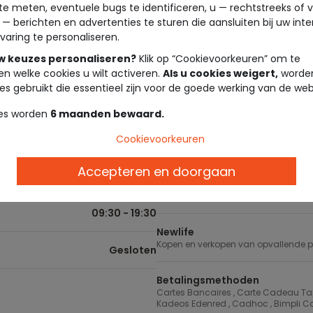
te meten, eventuele bugs te identificeren, u — rechtstreeks of 
 — berichten en advertenties te sturen die aansluiten bij uw int
09:30 - 19:00
Levering in de winkel
varing te personaliseren.
Gratis bezorging vanaf €10 in de win
uw keuzes personaliseren?
Klik op “Cookievoorkeuren” om te
09:30 - 19:00
en welke cookies u wilt activeren.
Als u cookies weigert,
worden
Tape à l'oeil cadeaubon
es gebruikt die essentieel zijn voor de goede werking van de web
Geef de vrijheid om te kiezen! Onze
en in de winkel. Ze zijn het ideale 
09:30 - 19:00
es worden
6 maanden bewaard.
Loyaliteitsprogramma
09:30 - 19:00
Cookievoorkeuren
Beloon je loyaliteit! Verdien euro's m
Accepteren en doorgaan
09:30 - 19:00
Baby kamer
Verkoopt beddengoed en accessoir
09:30 - 19:30
Newlife
Kopen en verkopen van opvallende 
Gesloten
Betalingsmethoden
Cartes Bancaires , Carte Cadeau Tape à
Kadeos Edenred , Cadhoc , Bimpli Ca