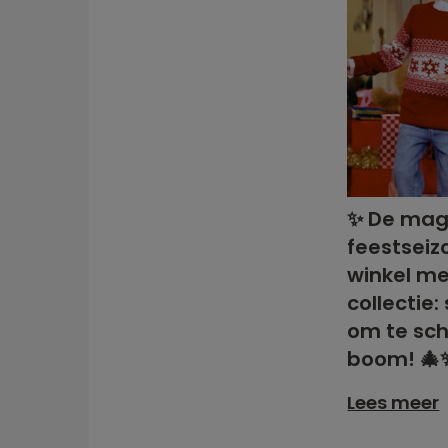
✨ De mag
feestseiz
winkel me
collectie
om te sch
boom! 🎄
Lees meer