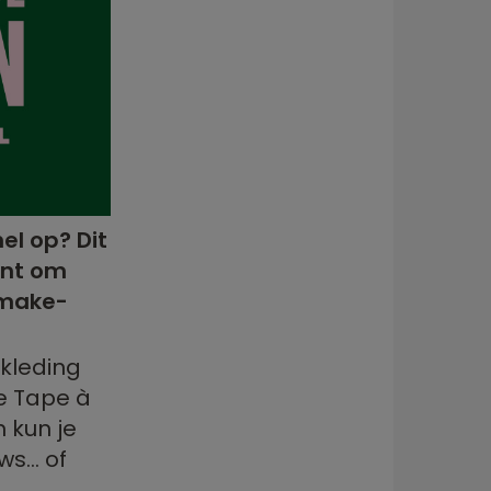
el op? Dit
ent om
 make-
-kleding
je Tape à
n kun je
s... of