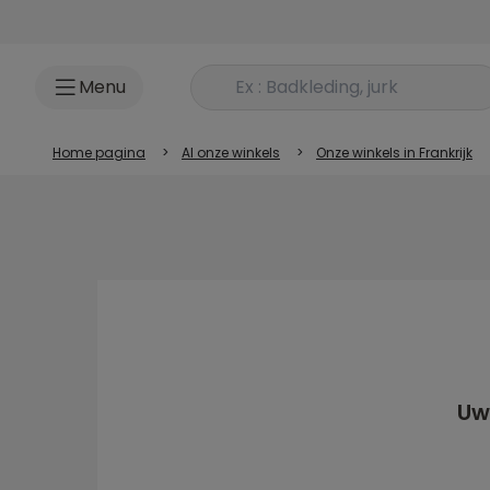
Ga naar inhoud
Rechercher un produit
Menu
Home pagina
>
Al onze winkels
>
Onze winkels in Frankrijk
Uw