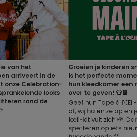
ie van het
Groeien je kinderen sn
oen arriveert in de
is het perfecte mom
t onze Celebration-
hun kleedkamer een
: sprankelende looks
over te geven! 👕👖
itteren rond de
Geef hun Tape à l'Œil
✨
af, wij halen ze op en 
lœil-kit vult zich 💸. Da
spetteren op iets nieuw
tweedehands 😉