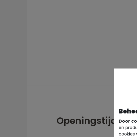
Behe
Openingstijden
Door co
en produ
cookies 