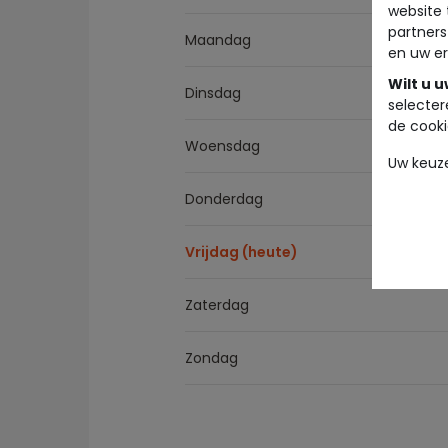
website 
partners
Maandag
en uw er
Wilt u 
Dinsdag
selecter
de cooki
Woensdag
Uw keuz
Donderdag
Vrijdag (heute)
Zaterdag
Zondag