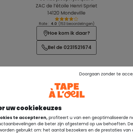
ZAC de l’étoile Henri Spriet
14120 Mondeville
Rate :
4.0
(153 beoordelingen)
Hoe kom ik daar?
Bel de 0231521674
Doorgaan zonder te acce
er uw cookiekeuzes
Diensten
okies te accepteren,
profiteert u van een geoptimaliseerde n
ctaanbevelingen die beter zijn afgestemd op uw behoeften. D
worden gebruikt om: het aantal bezoekers en de prestaties van