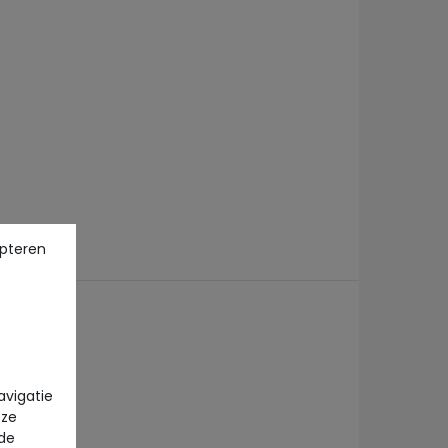
pteren
avigatie
eze
 de