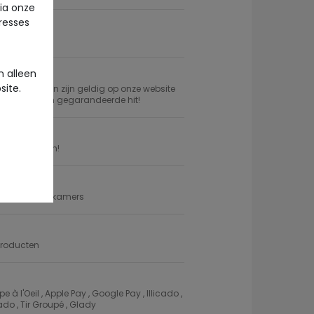
via onze
eresses
kel
 alleen
site.
 cadeaubonnen zijn geldig op onze website
cadeau voor een gegarandeerde hit!
et je aankopen!
es voor babykamers
producten
 l'Oeil , Apple Pay , Google Pay , Illicado ,
do , Tir Groupé , Glady