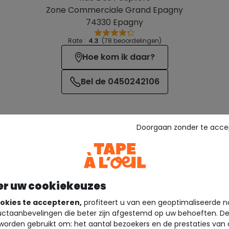
Zone Commerciale Grand Epagny
74330 Epagny
Rate :
4.3
(78 beoordelingen)
Hoe kom ik daar?
Bel de 0450242106
Doorgaan zonder te acce
er uw cookiekeuzes
Diensten
okies te accepteren,
profiteert u van een geoptimaliseerde n
ctaanbevelingen die beter zijn afgestemd op uw behoeften. D
worden gebruikt om: het aantal bezoekers en de prestaties van