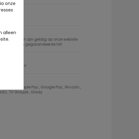
via onze
eresses
kel
 alleen
site.
 cadeaubonnen zijn geldig op onze website
cadeau voor een gegarandeerde hit!
et je aankopen!
 l'Oeil , Apple Pay , Google Pay , Illicado ,
do , Tir Groupé , Glady