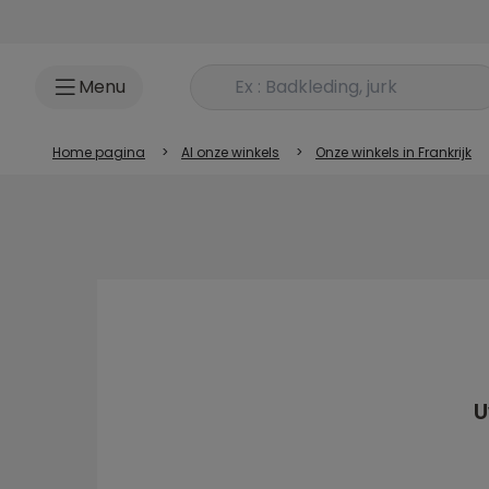
Ga naar inhoud
Rechercher un produit
Menu
Home pagina
>
Al onze winkels
>
Onze winkels in Frankrijk
U