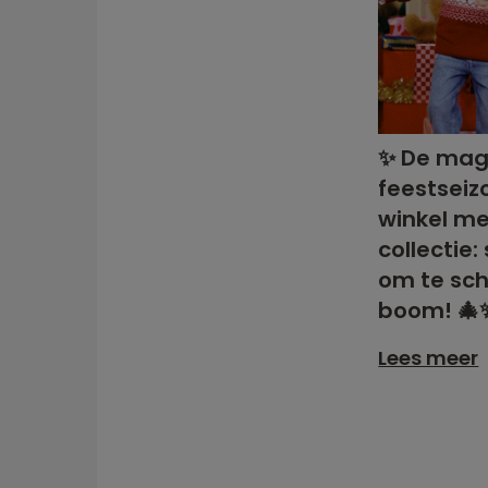
✨ De mag
feestseiz
winkel me
collectie
om te sch
boom! 🎄
Lees meer