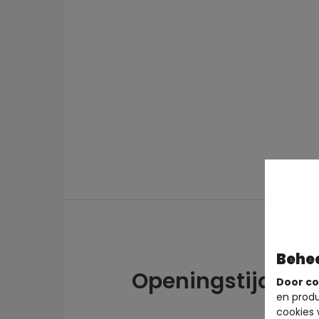
Behe
Openingstijden
Door co
en produ
cookies 