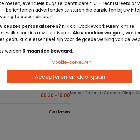
te meten, eventuele bugs te identificeren, u — rechtstreeks of 
 — berichten en advertenties te sturen die aansluiten bij uw int
09:30 - 19:00
Levering in de winkel
varing te personaliseren.
Gratis bezorging vanaf €10 in de win
uw keuzes personaliseren?
Klik op “Cookievoorkeuren” om te
09:30 - 19:00
en welke cookies u wilt activeren.
Als u cookies weigert,
worden
Tape à l'oeil cadeaubon
es gebruikt die essentieel zijn voor de goede werking van de web
Geef de vrijheid om te kiezen! Onze
en in de winkel. Ze zijn het ideale 
09:30 - 19:00
es worden
6 maanden bewaard.
Loyaliteitsprogramma
09:30 - 19:00
Cookievoorkeuren
Beloon je loyaliteit! Verdien euro's m
Accepteren en doorgaan
09:30 - 19:00
Betalingsmethoden
Cartes Bancaires , Carte Cadeau Tape à
Kadeos Edenred , Cadhoc , Bimpli Ca
09:30 - 19:00
Gesloten