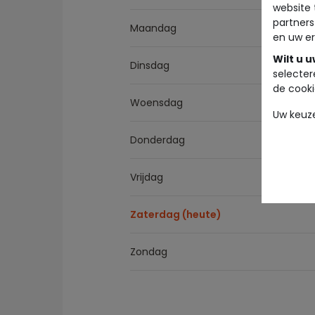
website 
partners
Maandag
en uw er
Wilt u 
Dinsdag
selecter
de cooki
Woensdag
Uw keuz
Donderdag
Vrijdag
Zaterdag (heute)
Zondag