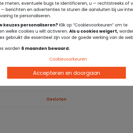
te meten, eventuele bugs te identificeren, u — rechtstreeks of 
10:00 - 19:00
Levering in de winkel
 — berichten en advertenties te sturen die aansluiten bij uw int
Gratis bezorging vanaf €10 in de win
varing te personaliseren.
10:00 - 19:00
uw keuzes personaliseren?
Klik op “Cookievoorkeuren” om te
Tape à l'oeil cadeaubon
Geef de vrijheid om te kiezen! Onze
en welke cookies u wilt activeren.
Als u cookies weigert,
worden
en in de winkel. Ze zijn het ideale 
10:00 - 19:00
es gebruikt die essentieel zijn voor de goede werking van de web
es worden
6 maanden bewaard.
Loyaliteitsprogramma
10:00 - 19:00
Beloon je loyaliteit! Verdien euro's m
Cookievoorkeuren
10:00 - 19:00
Betalingsmethoden
Accepteren en doorgaan
Cartes Bancaires , Carte Cadeau Tape à
Kadeos Edenred , Cadhoc , Bimpli Ca
10:00 - 19:00
Gesloten