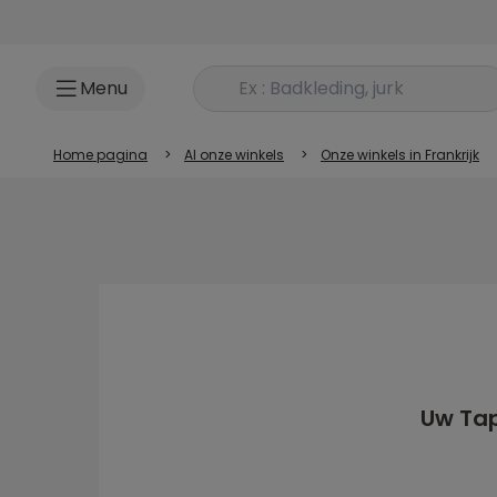
Ga naar inhoud
Rechercher un produit
Menu
Home pagina
>
Al onze winkels
>
Onze winkels in Frankrijk
Uw Tap