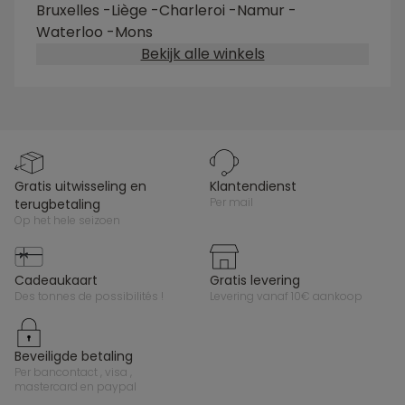
Bruxelles
-
Liège
-
Charleroi
-
Namur
-
Waterloo
-
Mons
Bekijk alle winkels
gratis uitwisseling en
klantendienst
per mail
terugbetaling
op het hele seizoen
cadeaukaart
gratis levering
des tonnes de possibilités !
levering vanaf 10€ aankoop
beveiligde betaling
per bancontact , visa ,
mastercard en paypal