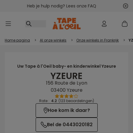
Heb je hulp nodig? Lees onze FAQ
Ga naar inhoud
Vol
Vor
Home pagina
>
Al onze winkels
>
Onze winkels in Frankrijk
>
Y
Uw Tape à l'Oeil baby- en kinderwinkel Yzeure
YZEURE
156 Route de Lyon
03400 Yzeure
Rate :
4.2
(123 beoordelingen)
Hoe kom ik daar?
Bel de 0443020182