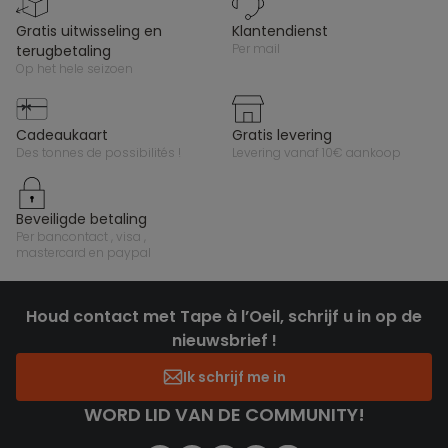
gratis uitwisseling en
klantendienst
per mail
terugbetaling
op het hele seizoen
cadeaukaart
gratis levering
des tonnes de possibilités !
levering vanaf 10€ aankoop
beveiligde betaling
per bancontact , visa ,
mastercard en paypal
Houd contact met Tape à l’Oeil, schrijf u in op de
nieuwsbrief !
Ik schrijf me in
WORD LID VAN DE COMMUNITY!