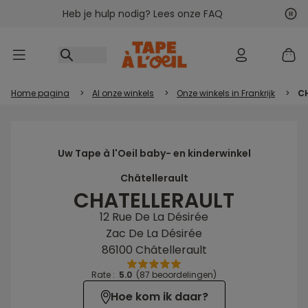
Heb je hulp nodig? Lees onze FAQ
Ga naar inhoud
Vol
Vor
Home pagina
>
Al onze winkels
>
Onze winkels in Frankrijk
>
C
Uw Tape à l'Oeil baby- en kinderwinkel
Châtellerault
CHATELLERAULT
12 Rue De La Désirée
Zac De La Désirée
86100 Châtellerault
Rate :
5.0
(87 beoordelingen)
Hoe kom ik daar?