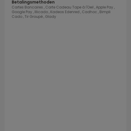
Betalingsmethoden
Cartes Bancaires , Carte Cadeau Tape à l'Oeil , Apple Pay ,
Google Pay , Illicado , Kadeos Edenred , Cadhoc , Bimpli
Cado , Tir Groupé , Glady