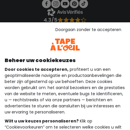
4.3/5
Gebaseerd op 1.356 beoordelingen die gecontroleerd zijn
Doorgaan zonder te accepteren
Bekijk de vertrouwensverklaring
Bekijk de algemene voorwaarden
Download onze applicatie
Ontdek onze applicatie
Beheer uw cookiekeuzes
Door cookies te accepteren,
profiteert u van een
geoptimaliseerde navigatie en productaanbevelingen die
beter zijn afgestemd op uw behoeften. Deze cookies
wie zijn we?
worden gebruikt om: het aantal bezoekers en de prestaties
van de website te meten, eventuele bugs te identificeren,
hulp nodig
u — rechtstreeks of via onze partners — berichten en
advertenties te sturen die aansluiten bij uw interesses en
loyalty club
uw ervaring te personaliseren.
onze catalogus
Wilt u uw keuzes personaliseren?
Klik op
“Cookievoorkeuren” om te selecteren welke cookies u wilt