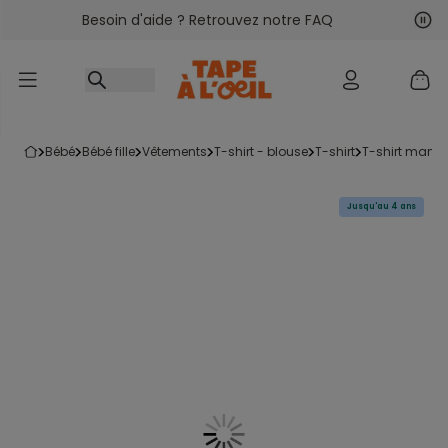
Besoin d'aide ? Retrouvez notre FAQ
Accéder au contenu
Sui
Pré
bébé
bébé fille
vêtements
t-shirt - blouse
t-shirt
t-shirt manc
Jusqu'au 4 ans