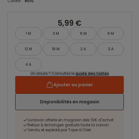
Coloris :
ecru
5,99 €
1 M
3 M
6 M
9 M
12 M
18 M
2 A
3 A
4 A
Un doute ? Consultez le
guide des tailles
Ajouter au panier
Disponibilités en magasin
Livraison offerte en magasin dès 10€ d'achat
Retour & échanges gratuits toute la saison
Vendu et expédié par Tape à l'Oeil