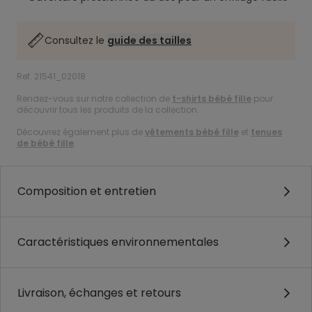
Consultez le
guide des tailles
Ref. 21541_02018
Rendez-vous sur notre collection de
t-shirts bébé fille
pour
découvrir tous les produits de la collection.
Découvrez également plus de
vêtements bébé fille
et
tenues
de bébé fille
.
Composition et entretien
Caractéristiques environnementales
Livraison, échanges et retours