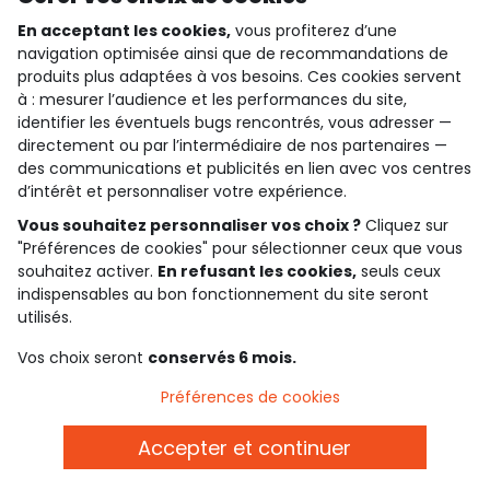
En acceptant les cookies,
vous profiterez d’une
navigation optimisée ainsi que de recommandations de
produits plus adaptées à vos besoins. Ces cookies servent
qui sommes-nous ?
à : mesurer l’audience et les performances du site,
identifier les éventuels bugs rencontrés, vous adresser —
besoin d'aide ?
directement ou par l’intermédiaire de nos partenaires —
des communications et publicités en lien avec vos centres
le club fidélité
d’intérêt et personnaliser votre expérience.
Vous souhaitez personnaliser vos choix ?
Cliquez sur
notre catalogue
"Préférences de cookies" pour sélectionner ceux que vous
souhaitez activer.
En refusant les cookies,
seuls ceux
indispensables au bon fonctionnement du site seront
Conditions générales de ventes et d'utilisation
utilisés.
Politique de confidentialité
*Conditions des offres
Vos choix seront
conservés 6 mois.
Cookies et données personnelles
Accessibilité : partiellement conforme
Préférences de cookies
Paramètres des cookies
Accepter et continuer
Belgique - FR