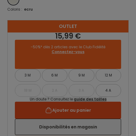
Coloris :
ecru
OUTLET
15,99 €
-50%* dès 2 articles avec le Club Fidélité
Connectez-vous
3 M
6 M
9 M
12 M
18 M
2 A
3 A
4 A
Un doute ? Consultez le
guide des tailles
Ajouter au panier
Disponibilités en magasin