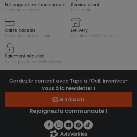
échange et remboursement
service client
sur toute la saison
par e-mail
carte cadeau
delivery
des tonnes de possibilités !
gratuite dès 10€ d'achats
paiement sécurisé
par cb, paypal ou carte cadeau
Gardez le contact avec Tape à l’Oeil, inscrivez-
vous à la newsletter !
Je m'inscris
Rejoignez la communauté !