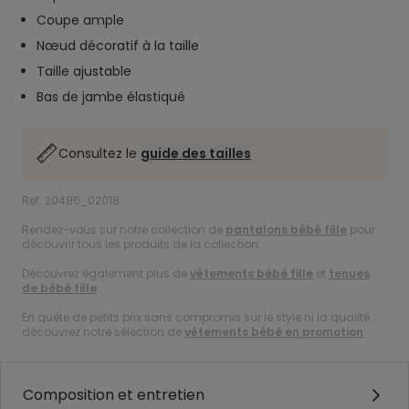
Coupe ample
Nœud décoratif à la taille
Taille ajustable
Bas de jambe élastiqué
Consultez le
guide des tailles
Ref. 20486_02018
Rendez-vous sur notre collection de
pantalons bébé fille
pour
découvrir tous les produits de la collection.
Découvrez également plus de
vêtements bébé fille
et
tenues
de bébé fille
.
En quête de petits prix sans compromis sur le style ni la qualité :
découvrez notre sélection de
vêtements bébé en promotion
.
Composition et entretien