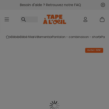
Besoin d'aide ? Retrouvez notre FAQ
Accéder au contenu
Sui
Pré
bébé
bébé fille
vêtements
pantalon - combinaison - short
pant
Outlet -50%*