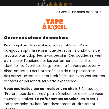
4.3/5
Basé sur 1 355 avis soumis à un contrôle
Continuer sans accepter
Voir l’attestation de confiance
Consulter les CGU
Téléchargez notre application
Découvrir notre application
Gérer vos choix de cookies
En acceptant les cookies,
vous profiterez d’une
navigation optimisée ainsi que de recommandations de
produits plus adaptées à vos besoins. Ces cookies servent
qui sommes-nous ?
à : mesurer l’audience et les performances du site,
identifier les éventuels bugs rencontrés, vous adresser —
besoin d'aide ?
directement ou par l’intermédiaire de nos partenaires —
des communications et publicités en lien avec vos centres
le club fidélité
d’intérêt et personnaliser votre expérience.
Vous souhaitez personnaliser vos choix ?
Cliquez sur
notre catalogue
"Préférences de cookies" pour sélectionner ceux que vous
souhaitez activer.
En refusant les cookies,
seuls ceux
indispensables au bon fonctionnement du site seront
Conditions générales de ventes et d'utilisation