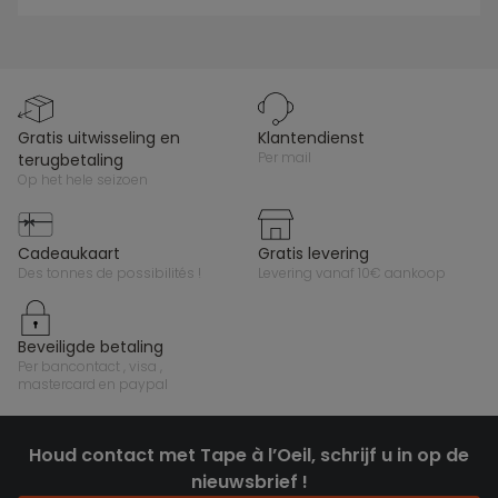
gratis uitwisseling en
klantendienst
per mail
terugbetaling
op het hele seizoen
cadeaukaart
gratis levering
des tonnes de possibilités !
levering vanaf 10€ aankoop
beveiligde betaling
per bancontact , visa ,
mastercard en paypal
Houd contact met Tape à l’Oeil, schrijf u in op de
nieuwsbrief !