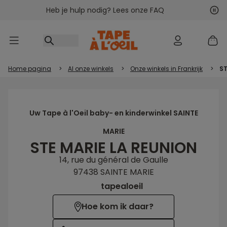
Heb je hulp nodig? Lees onze FAQ
Ga naar inhoud
Vol
Vor
Home pagina
>
Al onze winkels
>
Onze winkels in Frankrijk
>
ST
Uw Tape à l'Oeil baby- en kinderwinkel SAINTE
MARIE
STE MARIE LA REUNION
14, rue du général de Gaulle
97438 SAINTE MARIE
tapealoeil
Hoe kom ik daar?