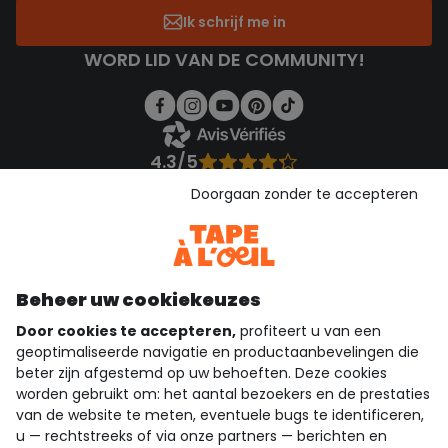
Ik schrijf me in
WORD LID VAN DE COMMUNITY!
4.3/5
Gebaseerd op 1.358 beoordelingen die gecontroleerd zijn
Doorgaan zonder te accepteren
Bekijk de vertrouwensverklaring
Bekijk de algemene voorwaarden
Download onze applicatie
Ontdek onze applicatie
Beheer uw cookiekeuzes
Door cookies te accepteren,
profiteert u van een
geoptimaliseerde navigatie en productaanbevelingen die
beter zijn afgestemd op uw behoeften. Deze cookies
wie zijn we?
worden gebruikt om: het aantal bezoekers en de prestaties
van de website te meten, eventuele bugs te identificeren,
hulp nodig
u — rechtstreeks of via onze partners — berichten en